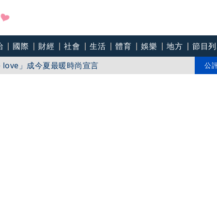
治
國際
財經
社會
生活
體育
娛樂
地方
節目列
推Humanitarian系列 「give love」成今夏最暖時尚宣言
「東北部海面」
公
個道歉」 柯志恩反嗆：比病毒還要毒