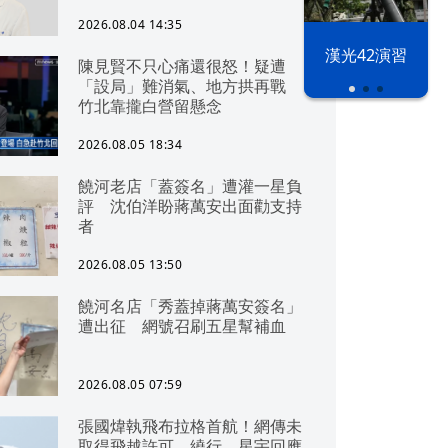
2026.08.04 14:35
漢光42演習
陳見賢不只心痛還很怒！疑遭
「設局」難消氣、地方拱再戰
竹北靠攏白營留懸念
2026.08.05 18:34
饒河老店「蓋簽名」遭灌一星負
評 沈伯洋盼蔣萬安出面勸支持
者
2026.08.05 13:50
饒河名店「秀蓋掉蔣萬安簽名」
遭出征 網號召刷五星幫補血
2026.08.05 07:59
張國煒執飛布拉格首航！網傳未
取得飛越許可、繞行 星宇回應