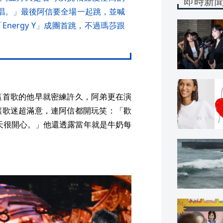
即時新
要唱。」最後阿信要全場一起跳，並喊
nergy Y」成團首跳，不過瑪莎跟
這首歌的他早就密練許久，阿弟更在演
讓歌迷超滿意，連阿信都開玩笑：「歡
月天很開心。」他還透露當年就是牛奶每