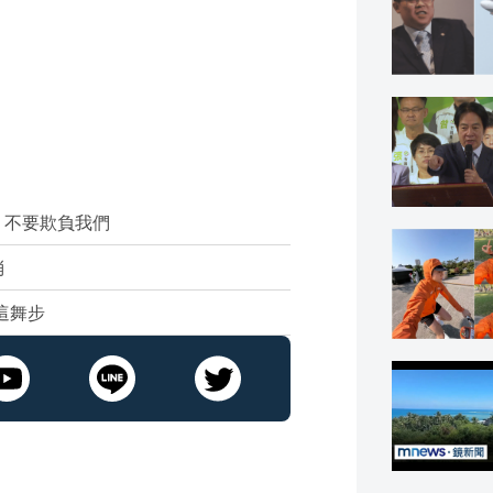
：不要欺負我們
消
這舞步