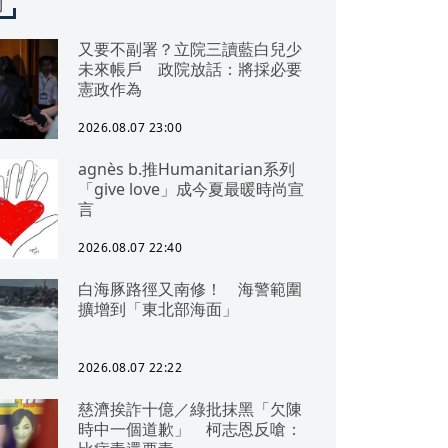
聞
又要不副署？立院三讀藍白兒少
未來帳戶 政院放話：將採必要
憲政作為
2026.08.07 23:00
agnès b.推Humanitarian系列
「give love」成今夏最暖時尚宣
言
2026.08.07 22:40
白海豚路徑又南修！ 海警範圍
擴增到「東北部海面」
2026.08.07 22:22
慈濟挨詐十億／綠批抹黑「欠陳
時中一個道歉」 柯志恩反嗆：