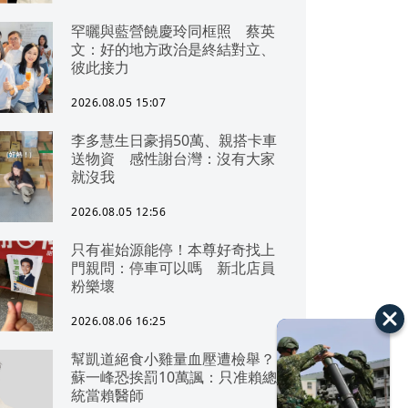
罕曬與藍營饒慶玲同框照 蔡英
文：好的地方政治是終結對立、
彼此接力
2026.08.05 15:07
李多慧生日豪捐50萬、親搭卡車
送物資 感性謝台灣：沒有大家
就沒我
2026.08.05 12:56
只有崔始源能停！本尊好奇找上
門親問：停車可以嗎 新北店員
粉樂壞
2026.08.06 16:25
幫凱道絕食小雞量血壓遭檢舉？
蘇一峰恐挨罰10萬諷：只准賴總
統當賴醫師