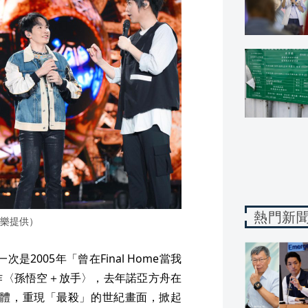
熱門新
樂提供）
是2005年「曾在Final Home當我
作〈孫悟空＋放手〉，去年諾亞方舟在
荒合體，重現「最殺」的世紀畫面，掀起