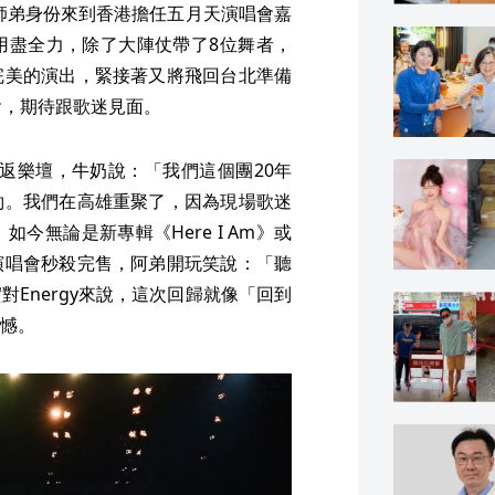
以師弟身份來到香港擔任五月天演唱會嘉
用盡全力，除了大陣仗帶了8位舞者，
完美的演出，緊接著又將飛回台北準備
會，期待跟歌迷見面。
年重返樂壇，牛奶說：「我們這個團20年
約。我們在高雄重聚了，因為現場歌迷
今無論是新專輯《Here I Am》或
演唱會秒殺完售，阿弟開玩笑說：「聽
Energy來說，這次回歸就像「回到
憾。