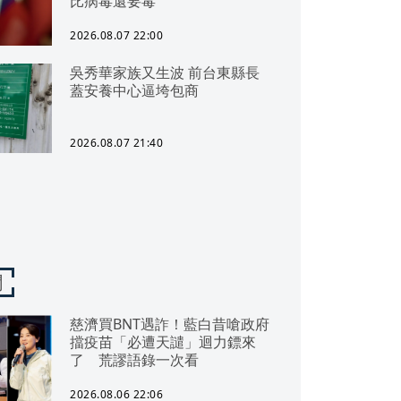
比病毒還要毒
2026.08.07 22:00
吳秀華家族又生波 前台東縣長
蓋安養中心逼垮包商
2026.08.07 21:40
聞
慈濟買BNT遇詐！藍白昔嗆政府
擋疫苗「必遭天譴」迴力鏢來
了 荒謬語錄一次看
2026.08.06 22:06