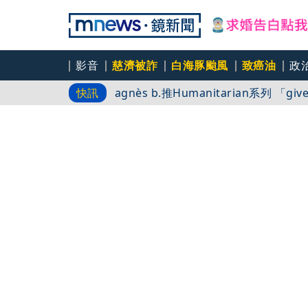
影音
慈濟被詐
白海豚颱風
致癌油
政
agnès b.
快訊
白海豚路徑又南修！ 海警範圍擴增到
慈濟挨詐十億／綠批抹黑「欠陳時中一