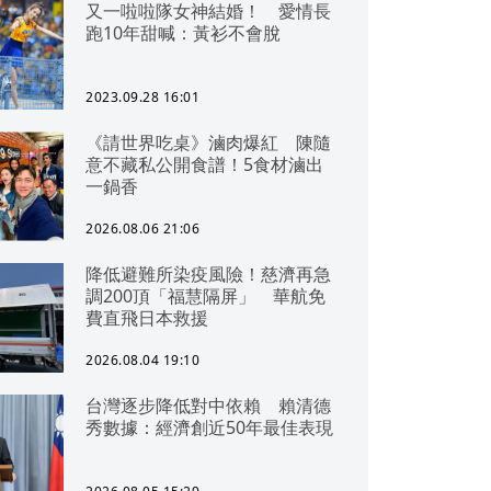
又一啦啦隊女神結婚！ 愛情長
跑10年甜喊：黃衫不會脫
2023.09.28 16:01
《請世界吃桌》滷肉爆紅 陳隨
意不藏私公開食譜！5食材滷出
一鍋香
2026.08.06 21:06
降低避難所染疫風險！慈濟再急
調200頂「福慧隔屏」 華航免
費直飛日本救援
2026.08.04 19:10
台灣逐步降低對中依賴 賴清德
秀數據：經濟創近50年最佳表現