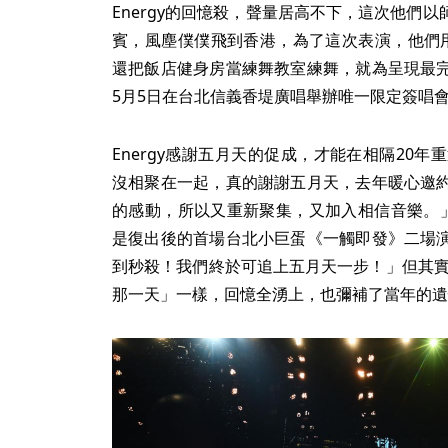
Energy的回憶殺，聲量居高不下，這次他們
賓，風塵僕僕飛到香港，為了這次表演，他們
還把飯店健身房當練舞教室練舞，就為呈現最
5月5日在台北信義香堤廣唱舉辦唯一限定簽唱
Energy感謝五月天的促成，才能在相隔20
沒相聚在一起，真的謝謝五月天，去年暖心邀
的感動，所以又重新聚集，又加入相信音樂。」如
是復出後的首場台北小巨蛋《一觸即發》二場
到秒殺！我們終於可追上五月天一步！」但其實對
那一天」一樣，回憶全湧上，也彌補了當年的遺