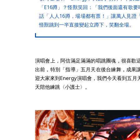
「E16蹲」？怪獸笑回：「我們後面還有歌
話「人人16蹲，場場都有票！」讓萬人見證「E
怪獸跳到一半直接變起立蹲下，笑翻全場。
演唱會上，阿信滿足滿滿的唱跳團魂，很喜歡
出前，特別「指導」五月天在後台練舞，成果
迎大家來到Energy演唱會，我們今天看到五
天陪他練跳〈小護士〉。