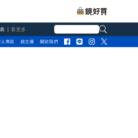
表
看更多
評人專區
鏡主播
關於我們