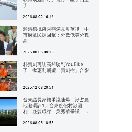
了
2026.08.02 16:16
賴清德批盧秀燕滿意度落後 中
市府拿民調回擊：分數低笑分數
高
2026.08.06 08:18
朴寶劍再訪高雄騎到YouBike
了 揪惠利朝聖「寶劍樹」合影
2025.12.08 20:51
台東議長家族爭議連爆 涉占農
地避環評1／台東度假村涉圖
利、疑躲環評 吳秀華爭議：概
無參與
2026.08.05 18:55