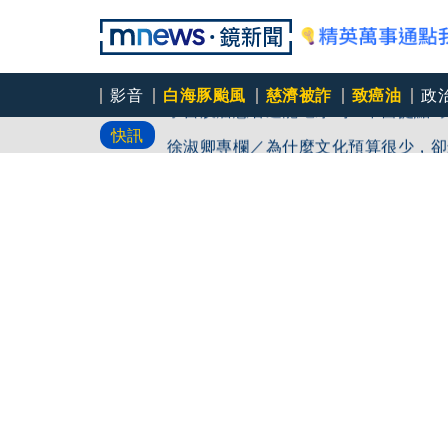
影音
白海豚颱風
慈濟被詐
致癌油
政
子宮肌瘤患者還能吃冰嗎？中醫提點5
快訊
徐淑卿專欄／為什麼文化預算很少，卻
97萬粉絲料理網紅驚傳病逝！ 團隊發