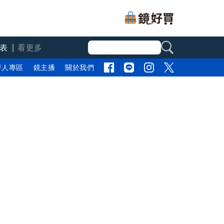
表
看更多
評人專區
鏡主播
關於我們