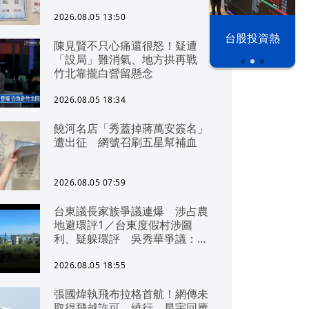
2026.08.05 13:50
以色列 穹頂
台股投資熱
陳見賢不只心痛還很怒！疑遭
之下
「設局」難消氣、地方拱再戰
竹北靠攏白營留懸念
2026.08.05 18:34
饒河名店「秀蓋掉蔣萬安簽名」
遭出征 網號召刷五星幫補血
2026.08.05 07:59
台東議長家族爭議連爆 涉占農
地避環評1／台東度假村涉圖
利、疑躲環評 吳秀華爭議：概
無參與
2026.08.05 18:55
張國煒執飛布拉格首航！網傳未
取得飛越許可、繞行 星宇回應