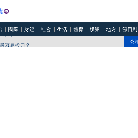
治
國際
財經
社會
生活
體育
娛樂
地方
節目列
大原則
最容易挨刀？
公
文證實：肥大叔8/5離開了