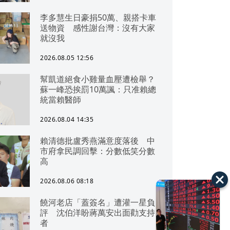
李多慧生日豪捐50萬、親搭卡車
送物資 感性謝台灣：沒有大家
就沒我
2026.08.05 12:56
幫凱道絕食小雞量血壓遭檢舉？
蘇一峰恐挨罰10萬諷：只准賴總
統當賴醫師
2026.08.04 14:35
賴清德批盧秀燕滿意度落後 中
市府拿民調回擊：分數低笑分數
高
2026.08.06 08:18
饒河老店「蓋簽名」遭灌一星負
評 沈伯洋盼蔣萬安出面勸支持
者