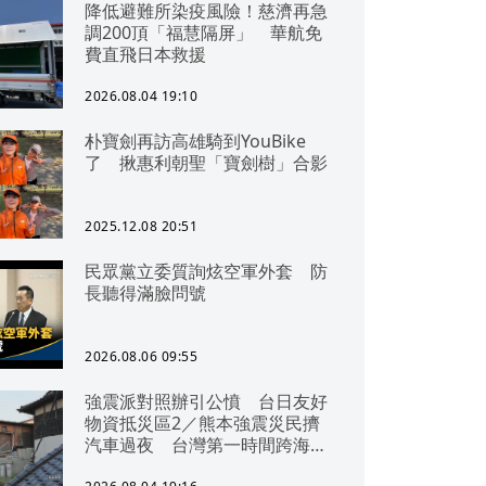
降低避難所染疫風險！慈濟再急
調200頂「福慧隔屏」 華航免
費直飛日本救援
2026.08.04 19:10
朴寶劍再訪高雄騎到YouBike
了 揪惠利朝聖「寶劍樹」合影
2025.12.08 20:51
民眾黨立委質詢炫空軍外套 防
長聽得滿臉問號
2026.08.06 09:55
強震派對照辦引公憤 台日友好
物資抵災區2／熊本強震災民擠
汽車過夜 台灣第一時間跨海急
援