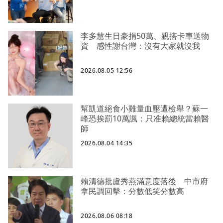
李多慧生日豪捐50萬、親搭卡車送物
資 感性謝台灣：沒有大家就沒我
2026.08.05 12:56
幫凱道絕食小雞量血壓遭檢舉？蘇一
峰恐挨罰10萬諷：只准賴總統當賴醫
師
2026.08.04 14:35
賴清德批盧秀燕滿意度落後 中市府
拿民調回擊：分數低笑分數高
2026.08.06 08:18