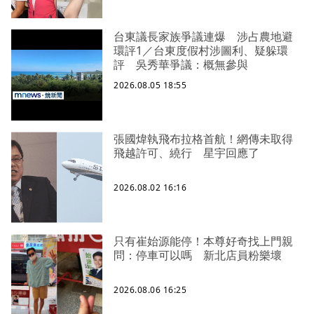
台東議長家族爭議連爆 涉占農地避
環評1／台東度假村涉圖利、疑躲環
評 吳秀華爭議：概無參與
2026.08.05 18:55
張國煒執飛布拉格首航！網傳未取得
飛越許可、繞行 星宇回應了
2026.08.02 16:16
只有崔始源能停！本尊好奇找上門親
問：停車可以嗎 新北店員粉樂壞
2026.08.06 16:25