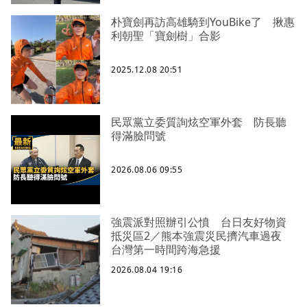
朴寶劍再訪高雄騎到YouBike了 揪惠
利朝聖「寶劍樹」合影
2025.12.08 20:51
民眾黨立委質詢炫空軍外套 防長聽
得滿臉問號
2026.08.06 09:55
強震派對照辦引公憤 台日友好物資
抵災區2／熊本強震災民擠汽車過夜
台灣第一時間跨海急援
2026.08.04 19:16