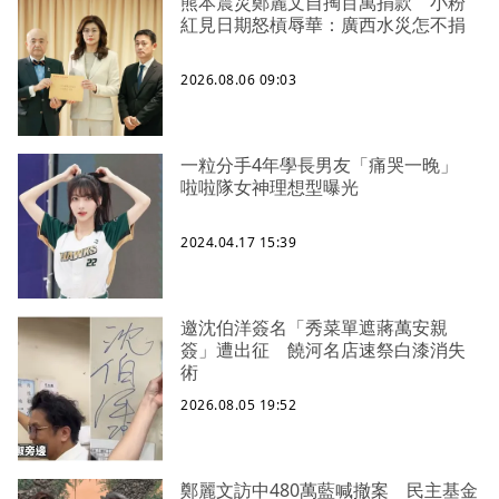
熊本震災鄭麗文自掏百萬捐款 小粉
紅見日期怒槓辱華：廣西水災怎不捐
2026.08.06 09:03
一粒分手4年學長男友「痛哭一晚」
啦啦隊女神理想型曝光
2024.04.17 15:39
邀沈伯洋簽名「秀菜單遮蔣萬安親
簽」遭出征 饒河名店速祭白漆消失
術
2026.08.05 19:52
鄭麗文訪中480萬藍喊撤案 民主基金