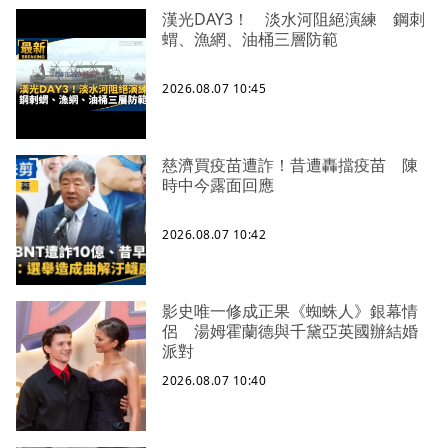
漢光DAY3！ 淡水河阻絕演練 鋼刺
蝟、漁網、油桶三層防範
2026.08.07 10:45
慈濟買疫苗遭詐！昔遭轟擋疫苗 陳
時中今露面回應
2026.08.07 10:42
影史唯一修成正果《蜘蛛人》銀幕情
侶 湯姆霍蘭德與千黛亞英國辦結婚
派對
2026.08.07 10:40