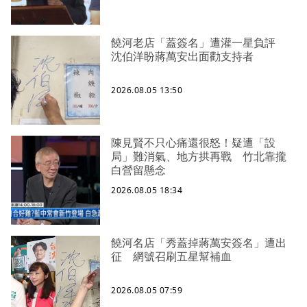
饒河老店「蓋簽名」遭灌一星負評
沈伯洋盼蔣萬安出面勸支持者
2026.08.05 13:50
陳見賢不只心痛還很怒！疑遭「設
局」難消氣、地方拱再戰 竹北靠攏
白營留懸念
2026.08.05 18:34
饒河名店「秀蓋掉蔣萬安簽名」遭出
征 網號召刷五星幫補血
2026.08.05 07:59