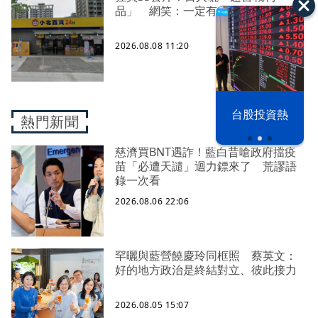
品」 網笑：一定有去小北
2026.08.08 11:20
漢光42演習
台股投資熱
熱門新聞
慈濟買BNT遇詐！藍白昔嗆政府擋疫
苗「必遭天譴」迴力鏢來了 荒謬語
錄一次看
2026.08.06 22:06
罕曬與藍營饒慶玲同框照 蔡英文：
好的地方政治是終結對立、彼此接力
2026.08.05 15:07