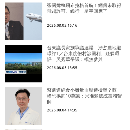
張國煒執飛布拉格首航！網傳未取得
飛越許可、繞行 星宇回應了
2026.08.02 16:16
台東議長家族爭議連爆 涉占農地避
環評1／台東度假村涉圖利、疑躲環
評 吳秀華爭議：概無參與
2026.08.05 18:55
幫凱道絕食小雞量血壓遭檢舉？蘇一
峰恐挨罰10萬諷：只准賴總統當賴醫
師
2026.08.04 14:35