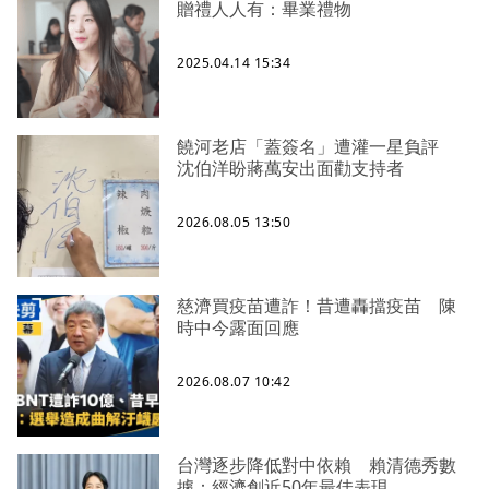
贈禮人人有：畢業禮物
2025.04.14 15:34
饒河老店「蓋簽名」遭灌一星負評
沈伯洋盼蔣萬安出面勸支持者
2026.08.05 13:50
慈濟買疫苗遭詐！昔遭轟擋疫苗 陳
時中今露面回應
2026.08.07 10:42
台灣逐步降低對中依賴 賴清德秀數
據：經濟創近50年最佳表現