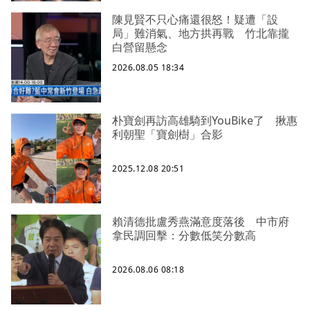
陳見賢不只心痛還很怒！疑遭「設
局」難消氣、地方拱再戰 竹北靠攏
白營留懸念
2026.08.05 18:34
朴寶劍再訪高雄騎到YouBike了 揪惠
利朝聖「寶劍樹」合影
2025.12.08 20:51
賴清德批盧秀燕滿意度落後 中市府
拿民調回擊：分數低笑分數高
2026.08.06 08:18