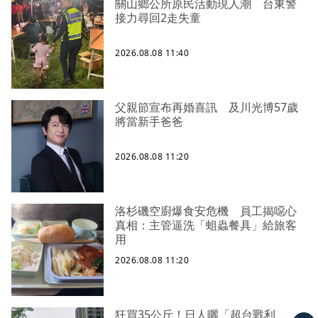
關山鄉公所原民活動現人潮 台東警
接力尋回2走失童
2026.08.08 11:40
父親節宣布再婚喜訊 及川光博57歲
將當新手爸爸
2026.08.08 11:20
洛杉磯空廚爆食安危機 員工揭噁心
真相：主管逼洗「蛆蟲餐具」給旅客
用
2026.08.08 11:20
狂買35公斤！日人曬「超台戰利