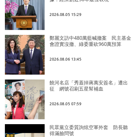
2026.08.05 15:29
鄭麗文訪中480萬藍喊撤案 民主基金
會證實沒撤、綠委重砍960萬預算
2026.08.06 13:45
饒河名店「秀蓋掉蔣萬安簽名」遭出
征 網號召刷五星幫補血
2026.08.05 07:59
民眾黨立委質詢炫空軍外套 防長聽
得滿臉問號