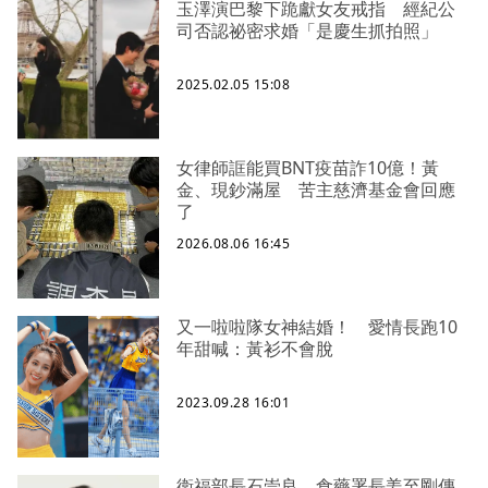
玉澤演巴黎下跪獻女友戒指 經紀公
司否認祕密求婚「是慶生抓拍照」
2025.02.05 15:08
女律師誆能買BNT疫苗詐10億！黃
金、現鈔滿屋 苦主慈濟基金會回應
了
2026.08.06 16:45
又一啦啦隊女神結婚！ 愛情長跑10
年甜喊：黃衫不會脫
2023.09.28 16:01
衛福部長石崇良、食藥署長姜至剛傳