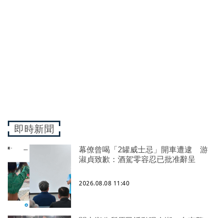
即時新聞
幕僚曾喝「2罐威士忌」開車遭逮 游
淑貞致歉：酒駕零容忍已批准辭呈
2026.08.08 11:40