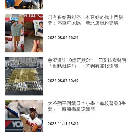
只有崔始源能停！本尊好奇找上門親
問：停車可以嗎 新北店員粉樂壞
2026.08.06 16:25
慈濟遭詐10億沉默5年 四叉貓看聲明
「重點就這句」：若判有罪錢還我
2026.08.07 10:49
大谷翔平回饋日本小學「每校普發3手
套」 廠商揭超暖細節
2023.11.11 13:24