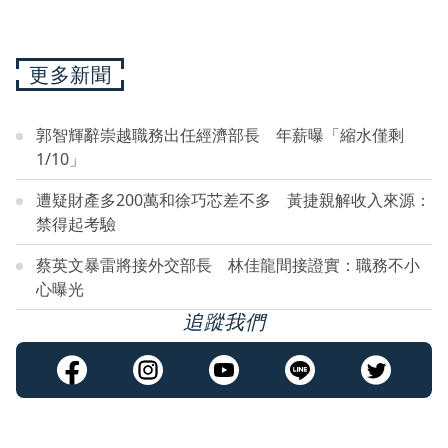
更多新聞
郭智輝辭崇越職務出任經濟部長 年薪曝「縮水僅剩
1/10」
遭疑財產多200萬和徐巧芯差不多 黃捷親解收入來源：
禁得起考驗
蔡英文暴雷將接外交部長 林佳龍間接證實：職務不小
心曝光
追蹤我們