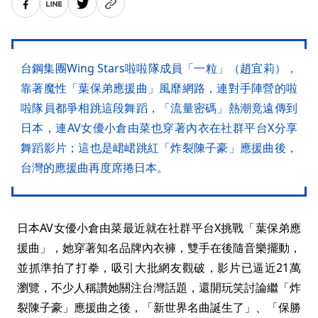
台鋼集團Wing Stars啦啦隊成員「一粒」（趙宜莉），
靠著魔性「葉保弟應援曲」風靡網路，連對手陣營的啦
啦隊員都爭相跳這段舞蹈，「流量密碼」熱潮竟遠傳到
日本，連AV女優小倉由菜也穿著內衣在社群平台X分享
舞蹈影片；這也是峮峮跳紅「炸裂陳子豪」應援曲後，
台灣的應援曲再度席捲日本。
日本AV女優小倉由菜最近就在社群平台X挑戰「葉保弟應
援曲」，她穿著知名品牌內衣褲，雙手在後隨音樂擺動，
並抓準拍了打拳，吸引大批網友觀破，影片已逼近21萬
瀏覽，不少人稱讚她關注台灣話題，還開玩笑討論繼「炸
裂陳子豪」應援曲之後，「新世界名曲誕生了」、「保勝