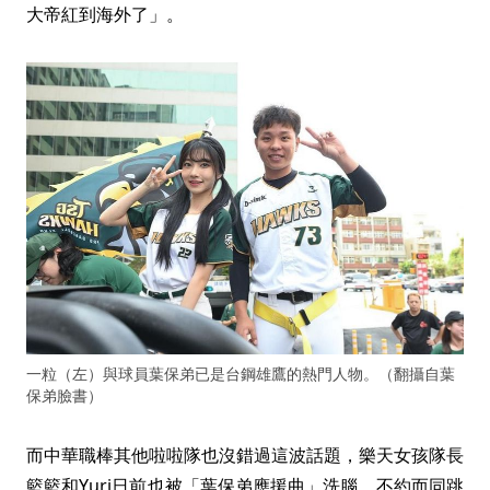
大帝紅到海外了」。
一粒（左）與球員葉保弟已是台鋼雄鷹的熱門人物。（翻攝自葉
保弟臉書）
而中華職棒其他啦啦隊也沒錯過這波話題，樂天女孩隊長
籃籃和Yuri日前也被「葉保弟應援曲」洗腦，不約而同跳