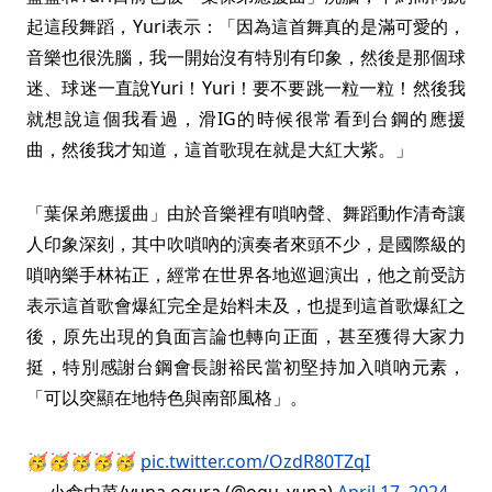
起這段舞蹈，Yuri表示：「因為這首舞真的是滿可愛的，
音樂也很洗腦，我一開始沒有特別有印象，然後是那個球
迷、球迷一直說Yuri！Yuri！要不要跳一粒一粒！然後我
就想說這個我看過，滑IG的時候很常看到台鋼的應援
曲，然後我才知道，這首歌現在就是大紅大紫。」
「葉保弟應援曲」由於音樂裡有嗩吶聲、舞蹈動作清奇讓
人印象深刻，其中吹嗩吶的演奏者來頭不少，是國際級的
嗩吶樂手林祐正，經常在世界各地巡迴演出，他之前受訪
表示這首歌會爆紅完全是始料未及，也提到這首歌爆紅之
後，原先出現的負面言論也轉向正面，甚至獲得大家力
挺，特別感謝台鋼會長謝裕民當初堅持加入嗩吶元素，
「可以突顯在地特色與南部風格」。
🥳🥳🥳🥳🥳
pic.twitter.com/OzdR80TZqI
— 小倉由菜/yuna ogura (@ogu_yuna)
April 17, 2024