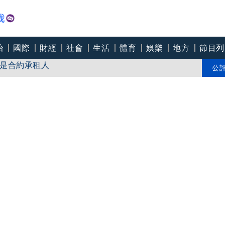
治
國際
財經
社會
生活
體育
娛樂
地方
節目列
是合約承租人
建商嗆消保官來再說
公
國內一劑難求」 承諾將依法求償追回善款