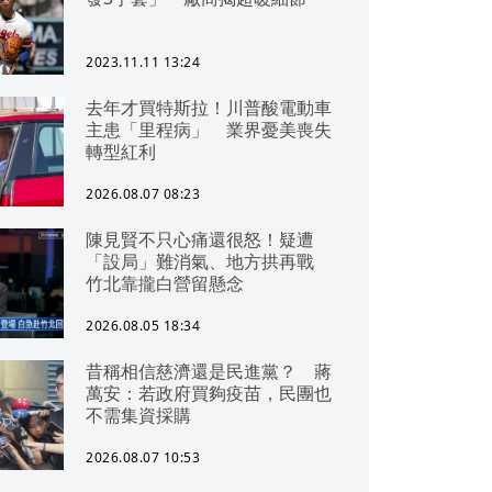
2023.11.11 13:24
去年才買特斯拉！川普酸電動車
主患「里程病」 業界憂美喪失
轉型紅利
2026.08.07 08:23
陳見賢不只心痛還很怒！疑遭
「設局」難消氣、地方拱再戰
竹北靠攏白營留懸念
2026.08.05 18:34
昔稱相信慈濟還是民進黨？ 蔣
萬安：若政府買夠疫苗，民團也
不需集資採購
2026.08.07 10:53