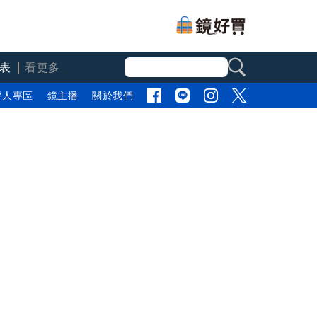
表
看更多
評人專區
鏡主播
關於我們