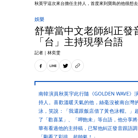
秋英宇這次來台擔任主持人，首度來到寶島的他很想去逛
娛樂
舒華當中文老師糾正發
「台」主持現學台語
記者
｜
林奕雯
南韓演員秋英宇此行隨《GOLDEN WAV
持人。喜歡溫暖天氣的他，絲毫沒被南台灣
泳，笑說：「我還跟飯店借了黃色泳帽。」
了「歡喜某」、「呷飽未」等台語，他分享將登場
華有看過他的主持稿，已幫他糾正發音跟語調，他
「剛看了彩排，超帥氣！」