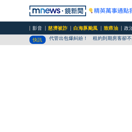
影音
慈濟被詐
白海豚颱風
致癌油
政
代管出包爆糾紛！ 租約到期房客卻不
快訊
「廣川漾」第三次說明會 解約戶爆：
慈濟內部信流出！還原疫苗採購始末「