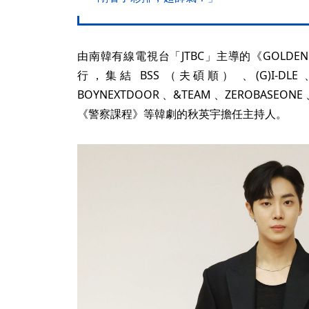
由南韓有線電視台「JTBC」主導的《GOLDE
行，集結 BSS （夫碩順） 、(G)I-DLE 、E
BOYNEXTDOOR 、&TEAM 、ZEROBASE
《警察課程》等韓劇的秋英宇擔任主持人。