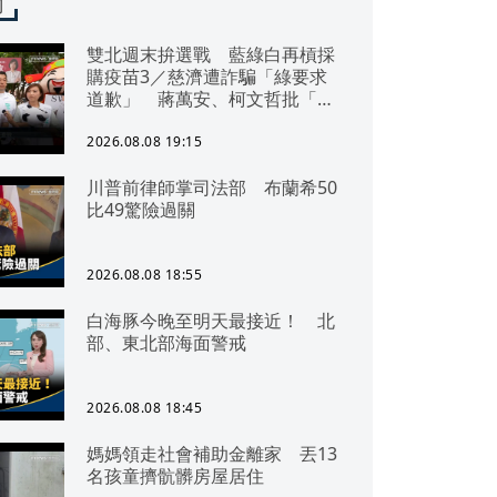
聞
雙北週末拚選戰 藍綠白再槓採
購疫苗3／慈濟遭詐騙「綠要求
道歉」 蔣萬安、柯文哲批「擋
疫苗」
2026.08.08 19:15
川普前律師掌司法部 布蘭希50
比49驚險過關
2026.08.08 18:55
白海豚今晚至明天最接近！ 北
部、東北部海面警戒
2026.08.08 18:45
媽媽領走社會補助金離家 丟13
名孩童擠骯髒房屋居住