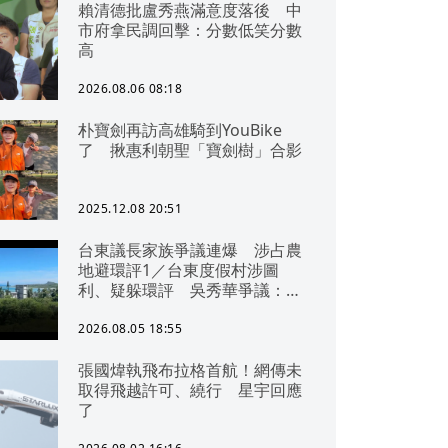
賴清德批盧秀燕滿意度落後 中
市府拿民調回擊：分數低笑分數
高
2026.08.06 08:18
朴寶劍再訪高雄騎到YouBike
了 揪惠利朝聖「寶劍樹」合影
2025.12.08 20:51
台東議長家族爭議連爆 涉占農
地避環評1／台東度假村涉圖
利、疑躲環評 吳秀華爭議：概
無參與
2026.08.05 18:55
張國煒執飛布拉格首航！網傳未
取得飛越許可、繞行 星宇回應
了