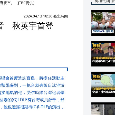
即時新
夜市。（JTBC提供）
2024.04.13 18:30 臺北時間
音 秋英宇首登
E》演唱會首度造訪寶島，將擔任活動主
的豔陽嚇到，一抵台就去飯店泳池游
超接地氣的他，受訪時跟台灣記者學
的(G)I-DLE有台灣成員舒華，舒
也透露很期待(G)I-DLE的演出，