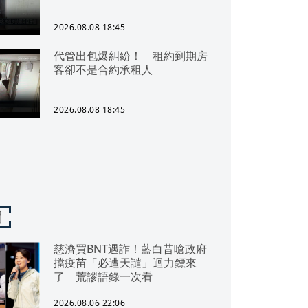
2026.08.08 18:45
代管出包爆糾紛！ 租約到期房
客卻不是合約承租人
2026.08.08 18:45
聞
慈濟買BNT遇詐！藍白昔嗆政府
擋疫苗「必遭天譴」迴力鏢來
了 荒謬語錄一次看
2026.08.06 22:06