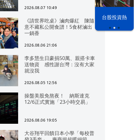
2026.08.07 10:49
漢光42演習
台股投資熱
《請世界吃桌》滷肉爆紅 陳隨
意不藏私公開食譜！5食材滷出
一鍋香
2026.08.06 21:06
李多慧生日豪捐50萬、親搭卡車
送物資 感性謝台灣：沒有大家
就沒我
2026.08.05 12:56
操盤美股免熬夜！ 納斯達克
12/6正式實施「23小時交易」
2026.08.06 19:05
大谷翔平回饋日本小學「每校普
發3手套」 廠商揭超暖細節