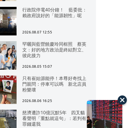
行政院停電40分鐘！ 藍委批：
賴政府說好的「能源韌性」呢
2026.08.07 12:55
罕曬與藍營饒慶玲同框照 蔡英
文：好的地方政治是終結對立、
彼此接力
2026.08.05 15:07
只有崔始源能停！本尊好奇找上
門親問：停車可以嗎 新北店員
粉樂壞
2026.08.06 16:25
慈濟遭詐10億沉默5年 四叉貓
看聲明「重點就這句」：若判有
罪錢還我