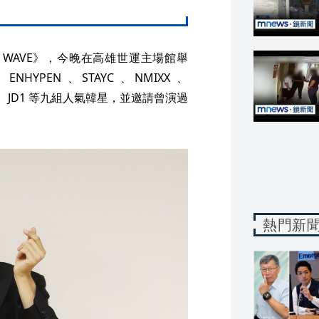
N WAVE》，今晚在高雄世運主場館舉
NHYPEN 、STAYC 、NMIXX 、
ONE 、JD1 等九組人氣韓星，並邀請曾演過
熱門新