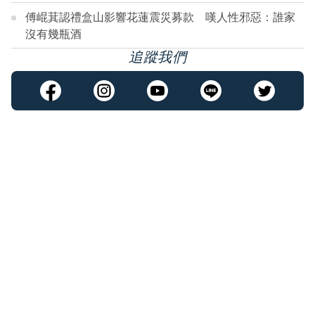
傅崐萁認禮盒山影響花蓮震災募款 嘆人性邪惡：誰家
沒有幾瓶酒
追蹤我們