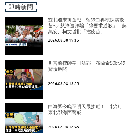
即時新聞
雙北週末拚選戰 藍綠白再槓採購疫
苗3／慈濟遭詐騙「綠要求道歉」 蔣
萬安、柯文哲批「擋疫苗」
2026.08.08 19:15
川普前律師掌司法部 布蘭希50比49
驚險過關
2026.08.08 18:55
白海豚今晚至明天最接近！ 北部、
東北部海面警戒
2026.08.08 18:45