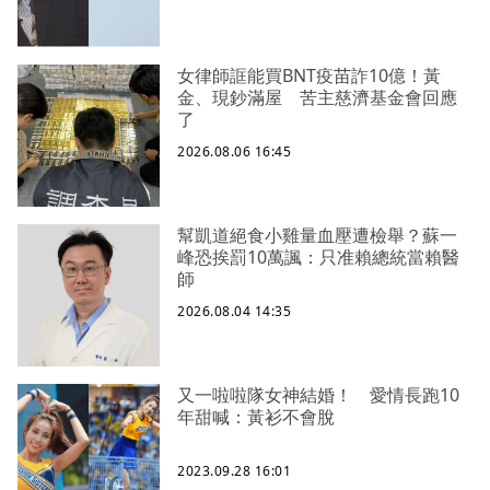
女律師誆能買BNT疫苗詐10億！黃
金、現鈔滿屋 苦主慈濟基金會回應
了
2026.08.06 16:45
幫凱道絕食小雞量血壓遭檢舉？蘇一
峰恐挨罰10萬諷：只准賴總統當賴醫
師
2026.08.04 14:35
又一啦啦隊女神結婚！ 愛情長跑10
年甜喊：黃衫不會脫
2023.09.28 16:01