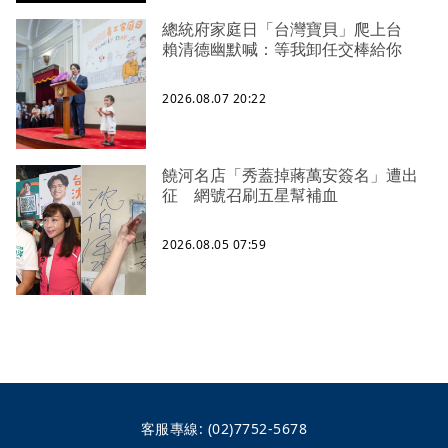
總統府家庭日「台灣寶貝」爬上台
賴清德幽默喊：等我卸任交棒給你
2026.08.07 20:22
饒河名店「秀蓋掉蔣萬安簽名」遭出
征 網號召刷五星幫補血
2026.08.05 07:59
客服專線:
(02)7752-5678