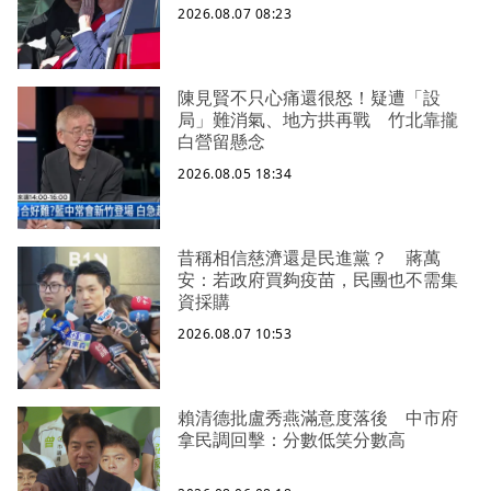
2026.08.07 08:23
陳見賢不只心痛還很怒！疑遭「設
局」難消氣、地方拱再戰 竹北靠攏
白營留懸念
2026.08.05 18:34
昔稱相信慈濟還是民進黨？ 蔣萬
安：若政府買夠疫苗，民團也不需集
資採購
2026.08.07 10:53
賴清德批盧秀燕滿意度落後 中市府
拿民調回擊：分數低笑分數高