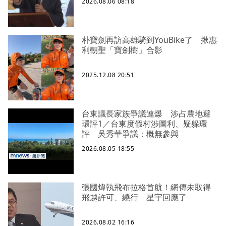
2026.08.06 08:18
朴寶劍再訪高雄騎到YouBike了 揪惠
利朝聖「寶劍樹」合影
2025.12.08 20:51
台東議長家族爭議連爆 涉占農地避
環評1／台東度假村涉圖利、疑躲環
評 吳秀華爭議：概無參與
2026.08.05 18:55
張國煒執飛布拉格首航！網傳未取得
飛越許可、繞行 星宇回應了
2026.08.02 16:16