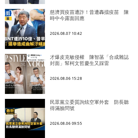
慈濟買疫苗遭詐！昔遭轟擋疫苗 陳
時中今露面回應
2026.08.07 10:42
才爆皮克敏侵權 陳智菡「合成雜誌
封面」幫柯文哲慶生又踩雷
2026.08.06 15:28
民眾黨立委質詢炫空軍外套 防長聽
得滿臉問號
2026.08.06 09:55