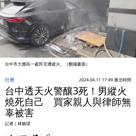
台中市大雅區一處民宅遭縱火。（翻攝畫面）
社會
2024.04.11 17:49 臺北時間
台中透天火警釀3死！男縱火
燒死自己 買家親人與律師無
辜被害
記者
｜
林婉珺