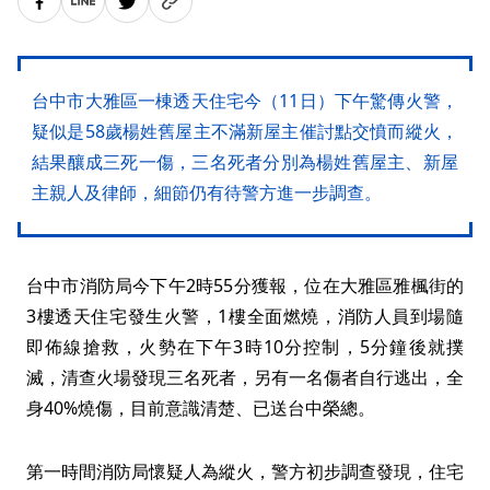
台中市大雅區一棟透天住宅今（11日）下午驚傳火警，
疑似是58歲楊姓舊屋主不滿新屋主催討點交憤而縱火，
結果釀成三死一傷，三名死者分別為楊姓舊屋主、新屋
主親人及律師，細節仍有待警方進一步調查。
台中市消防局今下午2時55分獲報，位在大雅區雅楓街的
3樓透天住宅發生火警，1樓全面燃燒，消防人員到場隨
即佈線搶救，火勢在下午3時10分控制，5分鐘後就撲
滅，清查火場發現三名死者，另有一名傷者自行逃出，全
身40%燒傷，目前意識清楚、已送台中榮總。
第一時間消防局懷疑人為縱火，警方初步調查發現，住宅