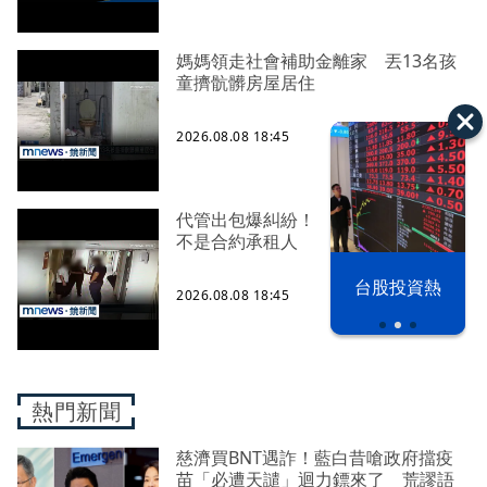
媽媽領走社會補助金離家 丟13名孩
童擠骯髒房屋居住
2026.08.08 18:45
代管出包爆糾紛！ 租約到期房客卻
不是合約承租人
漢光42演習
台股投資熱
2026.08.08 18:45
熱門新聞
慈濟買BNT遇詐！藍白昔嗆政府擋疫
苗「必遭天譴」迴力鏢來了 荒謬語