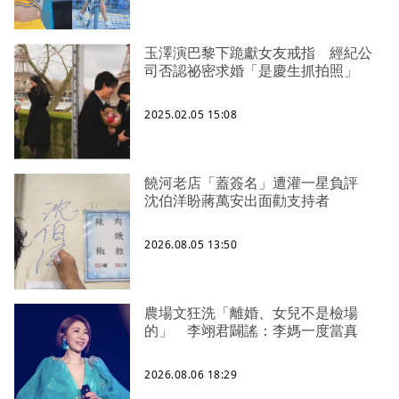
玉澤演巴黎下跪獻女友戒指 經紀公
司否認祕密求婚「是慶生抓拍照」
2025.02.05 15:08
饒河老店「蓋簽名」遭灌一星負評
沈伯洋盼蔣萬安出面勸支持者
2026.08.05 13:50
農場文狂洗「離婚、女兒不是檢場
的」 李翊君闢謠：李媽一度當真
2026.08.06 18:29