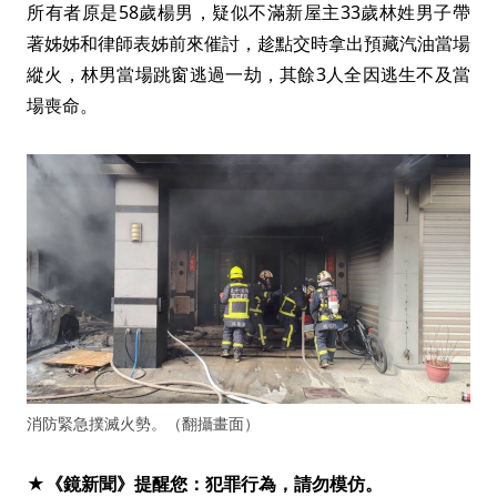
所有者原是58歲楊男，疑似不滿新屋主33歲林姓男子帶
著姊姊和律師表姊前來催討，趁點交時拿出預藏汽油當場
縱火，林男當場跳窗逃過一劫，其餘3人全因逃生不及當
場喪命。
消防緊急撲滅火勢。（翻攝畫面）
★《鏡新聞》提醒您：犯罪行為，請勿模仿。