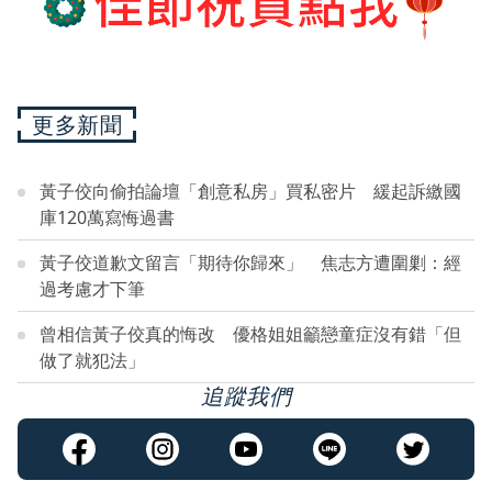
更多新聞
黃子佼向偷拍論壇「創意私房」買私密片 緩起訴繳國
庫120萬寫悔過書
黃子佼道歉文留言「期待你歸來」 焦志方遭圍剿：經
過考慮才下筆
曾相信黃子佼真的悔改 優格姐姐籲戀童症沒有錯「但
做了就犯法」
追蹤我們