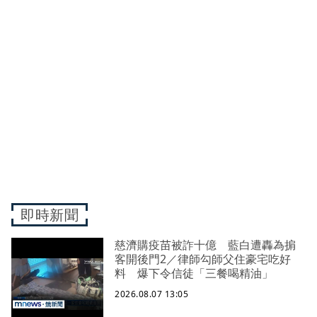
即時新聞
慈濟購疫苗被詐十億 藍白遭轟為掮
客開後門2／律師勾師父住豪宅吃好
料 爆下令信徒「三餐喝精油」
2026.08.07 13:05