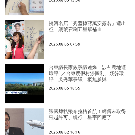
2026.08.05 13:50
饒河名店「秀蓋掉蔣萬安簽名」遭出
征 網號召刷五星幫補血
2026.08.05 07:59
台東議長家族爭議連爆 涉占農地避
環評1／台東度假村涉圖利、疑躲環
評 吳秀華爭議：概無參與
2026.08.05 18:55
張國煒執飛布拉格首航！網傳未取得
飛越許可、繞行 星宇回應了
2026.08.02 16:16