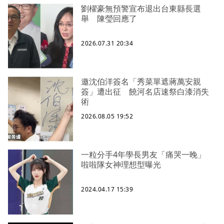
劉櫂豪無預警宣布退出台東縣長選
舉 陳瑩回應了
2026.07.31 20:34
邀沈伯洋簽名「秀菜單遮蔣萬安親
簽」遭出征 饒河名店速祭白漆消失
術
2026.08.05 19:52
一粒分手4年學長男友「痛哭一晚」
啦啦隊女神理想型曝光
2024.04.17 15:39