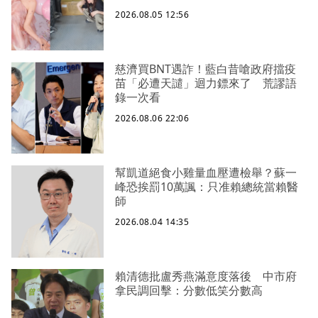
2026.08.05 12:56
慈濟買BNT遇詐！藍白昔嗆政府擋疫
苗「必遭天譴」迴力鏢來了 荒謬語
錄一次看
2026.08.06 22:06
幫凱道絕食小雞量血壓遭檢舉？蘇一
峰恐挨罰10萬諷：只准賴總統當賴醫
師
2026.08.04 14:35
賴清德批盧秀燕滿意度落後 中市府
拿民調回擊：分數低笑分數高