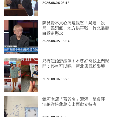
2026.08.06 08:18
陳見賢不只心痛還很怒！疑遭「設
局」難消氣、地方拱再戰 竹北靠攏
白營留懸念
2026.08.05 18:34
只有崔始源能停！本尊好奇找上門親
問：停車可以嗎 新北店員粉樂壞
2026.08.06 16:25
饒河老店「蓋簽名」遭灌一星負評
沈伯洋盼蔣萬安出面勸支持者