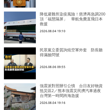
降低避難所染疫風險！慈濟再急調200
頂「福慧隔屏」 華航免費直飛日本
救援
2026.08.04 19:10
民眾黨立委質詢炫空軍外套 防長聽
得滿臉問號
2026.08.06 09:55
強震派對照辦引公憤 台日友好物資
抵災區2／熊本強震災民擠汽車過夜
台灣第一時間跨海急援
2026.08.04 19:16