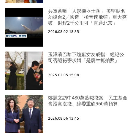
共軍首曝「人形機器士兵」 美罕點名
勿擾台2／國造「極音速飛彈」重大突
破 射程2千公里可「直通北京」
2026.08.02 18:35
玉澤演巴黎下跪獻女友戒指 經紀公
司否認祕密求婚「是慶生抓拍照」
2025.02.05 15:08
鄭麗文訪中480萬藍喊撤案 民主基金
會證實沒撤、綠委重砍960萬預算
2026.08.06 13:45