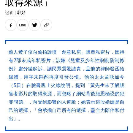
取得來源」
記者
｜
郭妤
藝人黃子佼向偷拍論壇「創意私房」購買私密片，因持
有7部未成年私密片，涉嫌《兒童及少年性剝削防制條
例》處分緩起訴，讓民眾震驚譴責，且他的律師發函給
媒體，用字未斟酌再度引發公憤。他的太太孟耿如今
（5日）在臉書親上火線說明，提到「黃先生未了解販
售者影片的取得來源，而忽略了網站背後細思極恐的犯
罪問題」，向受到影響的人道歉；她表示這段婚姻是自
己的選擇，「會承擔自己所有的選擇，盡全力陪伴和付
出」。