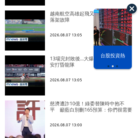
越南航空高雄起飛又隨即返航 疑起
落架故障
2026.08.07 13:05
漢光42演習
台股投資熱
13場完封敗後...大爆發！ 猛獅敲13
安打昏龍隊
2026.08.07 13:05
慈濟遭詐10億！綠委替陳時中抱不
平 籲藍白別刪165預算：你們很需要
2026.08.07 13:00