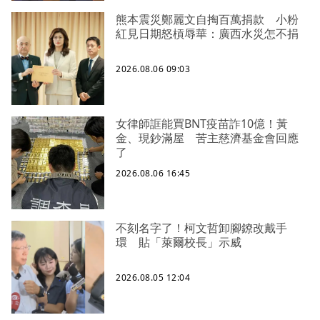
熊本震災鄭麗文自掏百萬捐款 小粉
紅見日期怒槓辱華：廣西水災怎不捐
2026.08.06 09:03
女律師誆能買BNT疫苗詐10億！黃
金、現鈔滿屋 苦主慈濟基金會回應
了
2026.08.06 16:45
不刻名字了！柯文哲卸腳鐐改戴手
環 貼「萊爾校長」示威
2026.08.05 12:04