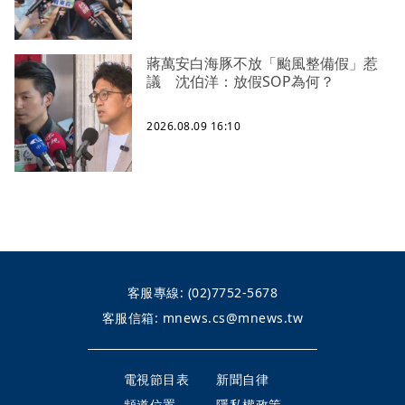
蔣萬安白海豚不放「颱風整備假」惹
議 沈伯洋：放假SOP為何？
2026.08.09 16:10
客服專線:
(02)7752-5678
客服信箱:
mnews.cs@mnews.tw
電視節目表
新聞自律
頻道位置
隱私權政策