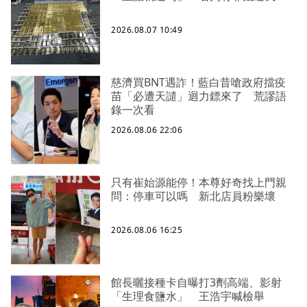
2026.08.07 10:49
慈濟買BNT遇詐！藍白昔嗆政府擋疫
苗「必遭天譴」迴力鏢來了 荒謬語
錄一次看
2026.08.06 22:06
只有崔始源能停！本尊好奇找上門親
問：停車可以嗎 新北店員粉樂壞
2026.08.06 16:25
館長曬接種卡自曝打3劑高端、影射
「生理食鹽水」 王浩宇喊檢舉