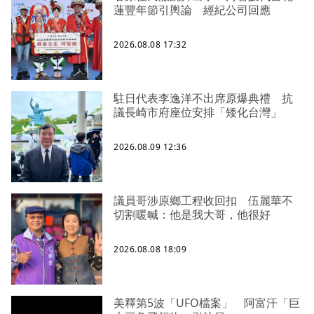
蓮豐年節引輿論 經紀公司回應
2026.08.08 17:32
駐日代表李逸洋不出席原爆典禮 抗
議長崎市府座位安排「矮化台灣」
2026.08.09 12:36
議員哥涉原鄉工程收回扣 伍麗華不
切割暖喊：他是我大哥，他很好
2026.08.08 18:09
美釋第5波「UFO檔案」 阿富汗「巨