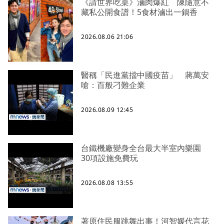
《請世界吃桌》滷肉爆紅 陳隨意不
藏私公開食譜！5食材滷出一鍋香
2026.08.06 21:06
醫稱「民進黨擋中國疫苗」 蔣萬安
嗆：百般刁難企業
2026.08.09 12:45
台鐵機廠變身全台最大半室內樂園
30項設施免費玩
2026.08.08 13:55
著原住民服跳舞出事！河智媛代言花