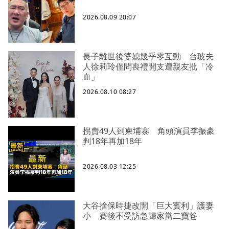
2026.08.09 20:07
長子離世後婆媳幾乎零互動 台玻夫
人徐莉玲僅問喪禮開支遭親友批「冷
血」
2026.08.10 08:27
拐賣49人到柬埔寨 角頭演員李振豪
判18年再加18年
2026.08.03 12:25
大谷捨保時捷改開「巨大賓利」護妻
小 賽後不受訪急歸家當二寶爸