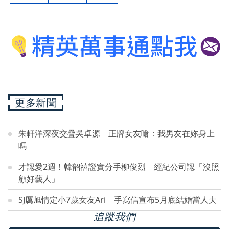
更多新聞
朱軒洋深夜交疊吳卓源 正牌女友嗆：我男友在妳身上
嗎
才認愛2週！韓韶禧證實分手柳俊烈 經紀公司認「沒照
顧好藝人」
SJ厲旭情定小7歲女友Ari 手寫信宣布5月底結婚當人夫
追蹤我們