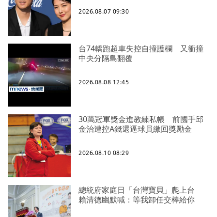
2026.08.07 09:30
台74轎跑超車失控自撞護欄 又衝撞
中央分隔島翻覆
2026.08.08 12:45
30萬冠軍獎金進教練私帳 前國手邱
金治遭控A錢還逼球員繳回獎勵金
2026.08.10 08:29
總統府家庭日「台灣寶貝」爬上台
賴清德幽默喊：等我卸任交棒給你