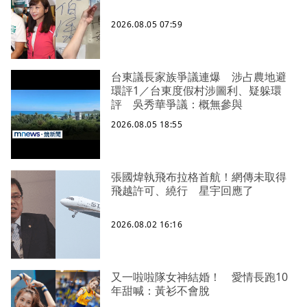
2026.08.05 07:59
台東議長家族爭議連爆 涉占農地避
環評1／台東度假村涉圖利、疑躲環
評 吳秀華爭議：概無參與
2026.08.05 18:55
張國煒執飛布拉格首航！網傳未取得
飛越許可、繞行 星宇回應了
2026.08.02 16:16
又一啦啦隊女神結婚！ 愛情長跑10
年甜喊：黃衫不會脫