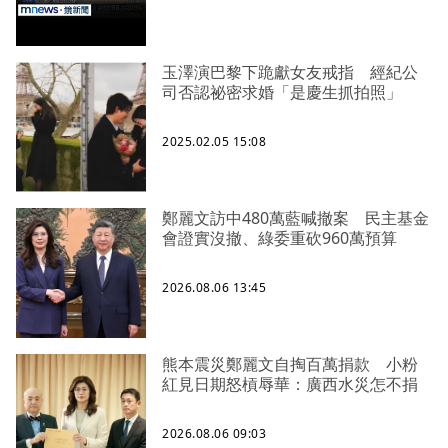
玉澤演巴黎下跪獻女友戒指 經紀公
司否認祕密求婚「是慶生抓拍照」
2025.02.05 15:08
鄭麗文訪中480萬藍喊撤案 民主基金
會證實沒撤、綠委重砍960萬預算
2026.08.06 13:45
熊本震災鄭麗文自掏百萬捐款 小粉
紅見日期怒槓辱華：廣西水災怎不捐
2026.08.06 09:03