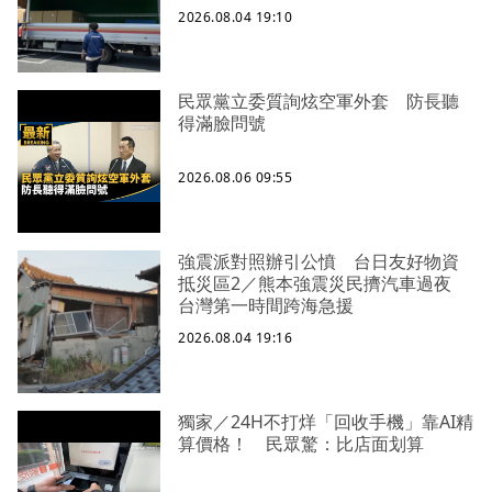
2026.08.04 19:10
民眾黨立委質詢炫空軍外套 防長聽
得滿臉問號
2026.08.06 09:55
強震派對照辦引公憤 台日友好物資
抵災區2／熊本強震災民擠汽車過夜
台灣第一時間跨海急援
2026.08.04 19:16
獨家／24H不打烊「回收手機」靠AI精
算價格！ 民眾驚：比店面划算