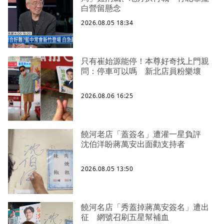
白營留懸念
2026.08.05 18:34
只有崔始源能停！本尊好奇找上門親
問：停車可以嗎 新北店員粉樂壞
2026.08.06 16:25
饒河老店「蓋簽名」遭灌一星負評
沈伯洋盼蔣萬安出面勸支持者
2026.08.05 13:50
饒河名店「秀蓋掉蔣萬安簽名」遭出
征 網號召刷五星幫補血