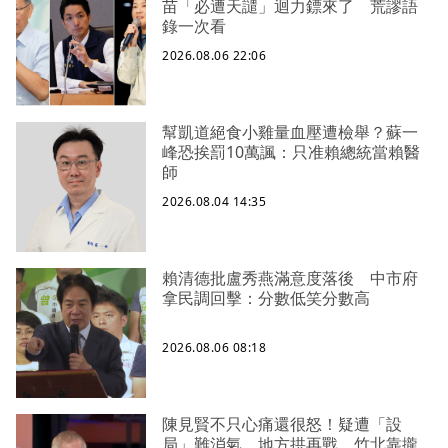
苗「必遭天譴」迴力鏢來了 荒謬語
錄一次看
2026.08.06 22:06
幫凱道絕食小雞量血壓遭檢舉？蘇一
峰恐挨罰10萬諷：只准賴總統當賴醫
師
2026.08.04 14:35
賴清德批盧秀燕滿意度落後 中市府
拿民調回擊：分數低笑分數高
2026.08.06 08:18
陳見賢不只心痛還很怒！疑遭「設
局」難消氣、地方拱再戰 竹北靠攏