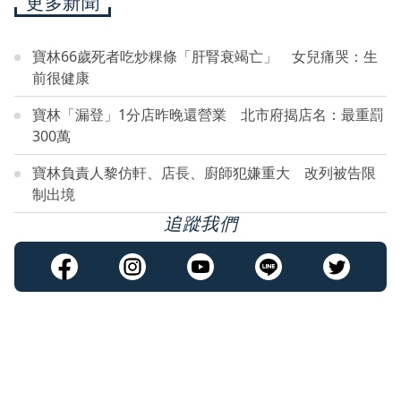
更多新聞
寶林66歲死者吃炒粿條「肝腎衰竭亡」 女兒痛哭：生
前很健康
寶林「漏登」1分店昨晚還營業 北市府揭店名：最重罰
300萬
寶林負責人黎仿軒、店長、廚師犯嫌重大 改列被告限
制出境
追蹤我們