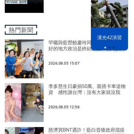
熱門新聞
漢光42演習
罕曬與藍營饒慶玲同框照 蔡英文：
好的地方政治是終結對立、彼此接力
2026.08.05 15:07
李多慧生日豪捐50萬、親搭卡車送物
資 感性謝台灣：沒有大家就沒我
2026.08.05 12:56
慈濟買BNT遇詐！藍白昔嗆政府擋疫