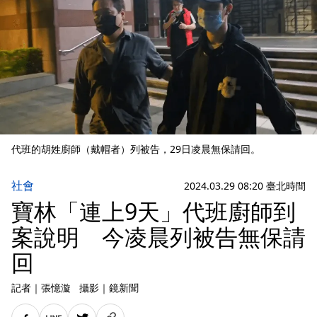
代班的胡姓廚師（戴帽者）列被告，29日凌晨無保請回。
社會
2024.03.29 08:20 臺北時間
寶林「連上9天」代班廚師到
案說明 今凌晨列被告無保請
回
記者
｜
張憶漩
攝影
｜
鏡新聞