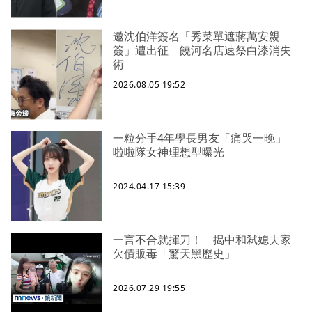
邀沈伯洋簽名「秀菜單遮蔣萬安親
簽」遭出征 饒河名店速祭白漆消失
術
2026.08.05 19:52
一粒分手4年學長男友「痛哭一晚」
啦啦隊女神理想型曝光
2024.04.17 15:39
一言不合就揮刀！ 揭中和弒媳夫家
欠債販毒「驚天黑歷史」
2026.07.29 19:55