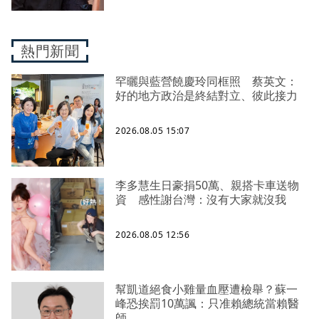
熱門新聞
罕曬與藍營饒慶玲同框照 蔡英文：
好的地方政治是終結對立、彼此接力
2026.08.05 15:07
李多慧生日豪捐50萬、親搭卡車送物
資 感性謝台灣：沒有大家就沒我
2026.08.05 12:56
幫凱道絕食小雞量血壓遭檢舉？蘇一
峰恐挨罰10萬諷：只准賴總統當賴醫
師