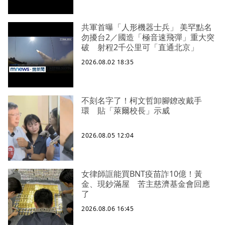
共軍首曝「人形機器士兵」 美罕點名
勿擾台2／國造「極音速飛彈」重大突
破 射程2千公里可「直通北京」
2026.08.02 18:35
不刻名字了！柯文哲卸腳鐐改戴手
環 貼「萊爾校長」示威
2026.08.05 12:04
女律師誆能買BNT疫苗詐10億！黃
金、現鈔滿屋 苦主慈濟基金會回應
了
2026.08.06 16:45