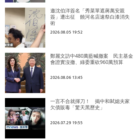
邀沈伯洋簽名「秀菜單遮蔣萬安親
簽」遭出征 饒河名店速祭白漆消失
術
2026.08.05 19:52
鄭麗文訪中480萬藍喊撤案 民主基金
會證實沒撤、綠委重砍960萬預算
2026.08.06 13:45
一言不合就揮刀！ 揭中和弒媳夫家
欠債販毒「驚天黑歷史」
2026.07.29 19:55