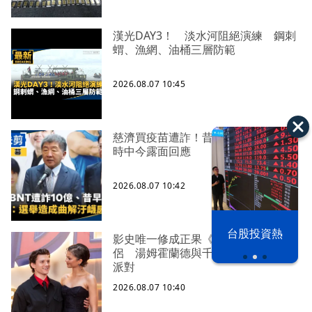
漢光DAY3！ 淡水河阻絕演練 鋼刺
蝟、漁網、油桶三層防範
2026.08.07 10:45
慈濟買疫苗遭詐！昔遭轟擋疫苗 陳
時中今露面回應
2026.08.07 10:42
以色列 穹頂
台股投資熱
影史唯一修成正果《蜘蛛人》銀幕情
之下
侶 湯姆霍蘭德與千黛亞英國辦結婚
派對
2026.08.07 10:40