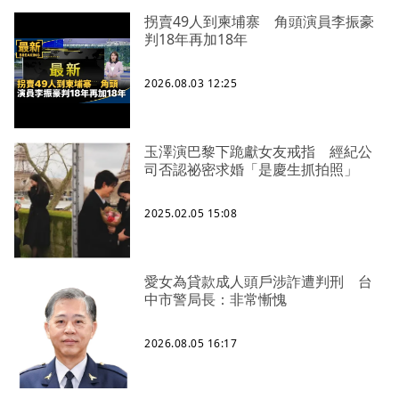
拐賣49人到柬埔寨 角頭演員李振豪
判18年再加18年
2026.08.03 12:25
玉澤演巴黎下跪獻女友戒指 經紀公
司否認祕密求婚「是慶生抓拍照」
2025.02.05 15:08
愛女為貸款成人頭戶涉詐遭判刑 台
中市警局長：非常慚愧
2026.08.05 16:17