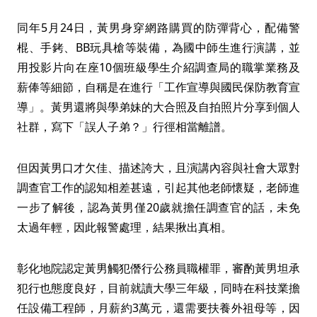
同年5月24日，黃男身穿網路購買的防彈背心，配備警
棍、手銬、BB玩具槍等裝備，為國中師生進行演講，並
用投影片向在座10個班級學生介紹調查局的職掌業務及
薪俸等細節，自稱是在進行「工作宣導與國民保防教育宣
導」。黃男還將與學弟妹的大合照及自拍照片分享到個人
社群，寫下「誤人子弟？」行徑相當離譜。
但因黃男口才欠佳、描述誇大，且演講內容與社會大眾對
調查官工作的認知相差甚遠，引起其他老師懷疑，老師進
一步了解後，認為黃男僅20歲就擔任調查官的話，未免
太過年輕，因此報警處理，結果揪出真相。
彰化地院認定黃男觸犯僭行公務員職權罪，審酌黃男坦承
犯行也態度良好，目前就讀大學三年級，同時在科技業擔
任設備工程師，月薪約3萬元，還需要扶養外祖母等，因