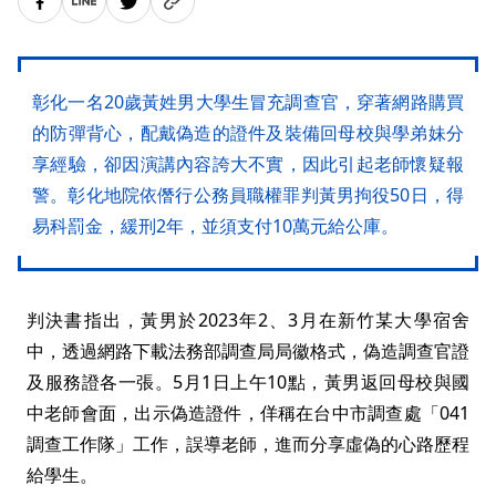
彰化一名20歲黃姓男大學生冒充調查官，穿著網路購買
的防彈背心，配戴偽造的證件及裝備回母校與學弟妹分
享經驗，卻因演講內容誇大不實，因此引起老師懷疑報
警。彰化地院依僭行公務員職權罪判黃男拘役50日，得
易科罰金，緩刑2年，並須支付10萬元給公庫。
判決書指出，黃男於2023年2、3月在新竹某大學宿舍
中，透過網路下載法務部調查局局徽格式，偽造調查官證
及服務證各一張。5月1日上午10點，黃男返回母校與國
中老師會面，出示偽造證件，佯稱在台中市調查處「041
調查工作隊」工作，誤導老師，進而分享虛偽的心路歷程
給學生。