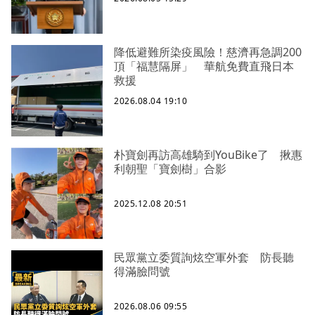
降低避難所染疫風險！慈濟再急調200
頂「福慧隔屏」 華航免費直飛日本
救援
2026.08.04 19:10
朴寶劍再訪高雄騎到YouBike了 揪惠
利朝聖「寶劍樹」合影
2025.12.08 20:51
民眾黨立委質詢炫空軍外套 防長聽
得滿臉問號
2026.08.06 09:55