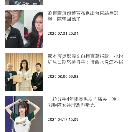
劉櫂豪無預警宣布退出台東縣長選
舉 陳瑩回應了
2026.07.31 20:34
熊本震災鄭麗文自掏百萬捐款 小粉
紅見日期怒槓辱華：廣西水災怎不捐
2026.08.06 09:03
一粒分手4年學長男友「痛哭一晚」
啦啦隊女神理想型曝光
2024.04.17 15:39