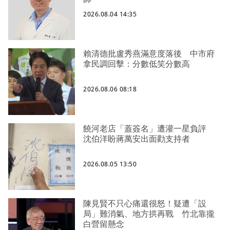
2026.08.04 14:35
賴清德批盧秀燕滿意度落後 中市府
拿民調回擊：分數低笑分數高
2026.08.06 08:18
饒河老店「蓋簽名」遭灌一星負評
沈伯洋盼蔣萬安出面勸支持者
2026.08.05 13:50
陳見賢不只心痛還很怒！疑遭「設
局」難消氣、地方拱再戰 竹北靠攏
白營留懸念