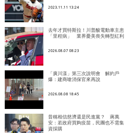
2023.11.11 13:24
去年才買特斯拉！川普酸電動車主患
「里程病」 業界憂美喪失轉型紅利
2026.08.07 08:23
「廣川漾」第三次說明會 解約戶
爆：建商嗆消保官來再說
2026.08.08 18:45
昔稱相信慈濟還是民進黨？ 蔣萬
安：若政府買夠疫苗，民團也不需集
資採購