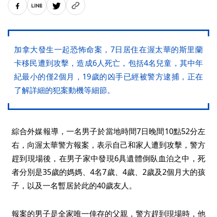
加拿大發生一起恐怖命案，7日居住在渥太華的斯里蘭
卡移民遭到攻擊，造成6人死亡，包括4名兒童，其中年
紀最小的僅2個月，19歲的凶手已經被警方逮捕，正在
了解詳細的犯案動機等細節。
綜合外媒報導，一名男子於當地時間7日晚間10點52分左
右，向渥太華警方報案，表示自己和家人遭到攻擊，警方
趕到現場後，在男子家中發現6具遺體倒臥血泊之中，死
者分別是35歲的媽媽、4名7歲、4歲、2歲及2個月大的孩
子，以及一名暫居於此的40歲友人。
報案的男子是全家唯一倖存的父親，警方趕到現場時，他