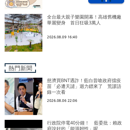
全台最大親子樂園開幕！高雄舊機廠
華麗變身 首日狂吸3萬人
2026.08.09 16:40
熱門新聞
慈濟買BNT遇詐！藍白昔嗆政府擋疫
苗「必遭天譴」迴力鏢來了 荒謬語
錄一次看
2026.08.06 22:06
行政院停電40分鐘！ 藍委批：賴政
府說好的「能源韌性」呢