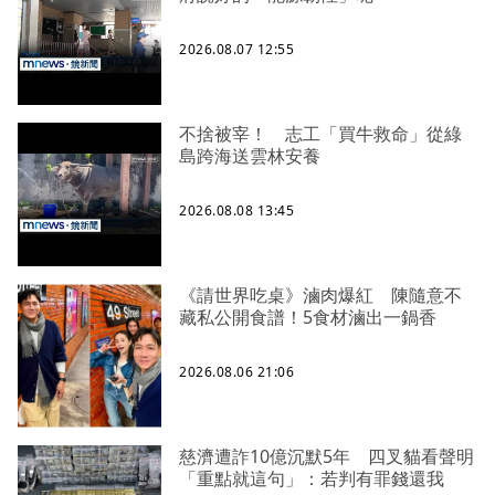
2026.08.07 12:55
不捨被宰！ 志工「買牛救命」從綠
島跨海送雲林安養
2026.08.08 13:45
《請世界吃桌》滷肉爆紅 陳隨意不
藏私公開食譜！5食材滷出一鍋香
2026.08.06 21:06
慈濟遭詐10億沉默5年 四叉貓看聲明
「重點就這句」：若判有罪錢還我