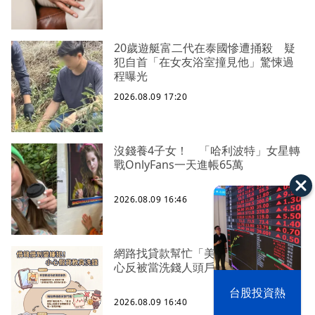
20歲遊艇富二代在泰國慘遭捅殺 疑
犯自首「在女友浴室撞見他」驚悚過
程曝光
2026.08.09 17:20
沒錢養4子女！ 「哈利波特」女星轉
戰OnlyFans一天進帳65萬
2026.08.09 16:46
網路找貸款幫忙「美化帳戶」 警籲小
心反被當洗錢人頭戶
漢光42演習
台股投資熱
2026.08.09 16:40