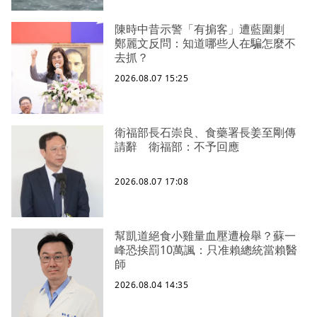
陳時中昔示警「有掮客」遭藍圍剿
鄭麗文反問：知道哪些人在騙怎麼不
去抓？
2026.08.07 15:25
衛福部長石崇良、食藥署長姜至剛傳
請辭 衛福部：不予回應
2026.08.07 17:08
幫凱道絕食小雞量血壓遭檢舉？蘇一
峰恐挨罰10萬諷：只准賴總統當賴醫
師
2026.08.04 14:35