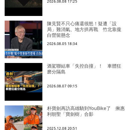
2026.08.08 17:25
陳見賢不只心痛還很怒！疑遭「設
局」難消氣、地方拱再戰 竹北靠攏
白營留懸念
2026.08.05 18:34
酒駕聯結車「失控自撞」！ 車體狂
磨分隔島
2026.08.07 09:15
朴寶劍再訪高雄騎到YouBike了 揪惠
利朝聖「寶劍樹」合影
2025.12.08 20:51