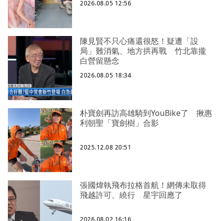
2026.08.05 12:56
陳見賢不只心痛還很怒！疑遭「設
局」難消氣、地方拱再戰 竹北靠攏
白營留懸念
2026.08.05 18:34
朴寶劍再訪高雄騎到YouBike了 揪惠
利朝聖「寶劍樹」合影
2025.12.08 20:51
張國煒執飛布拉格首航！網傳未取得
飛越許可、繞行 星宇回應了
2026.08.02 16:16