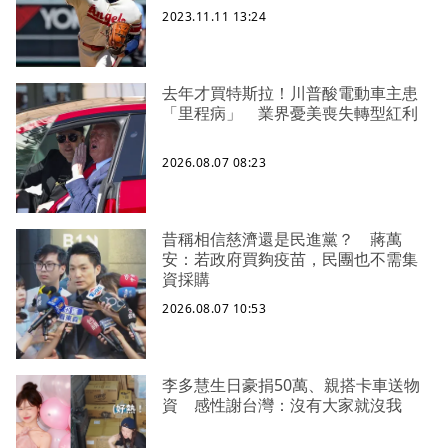
2023.11.11 13:24
去年才買特斯拉！川普酸電動車主患
「里程病」 業界憂美喪失轉型紅利
2026.08.07 08:23
昔稱相信慈濟還是民進黨？ 蔣萬
安：若政府買夠疫苗，民團也不需集
資採購
2026.08.07 10:53
李多慧生日豪捐50萬、親搭卡車送物
資 感性謝台灣：沒有大家就沒我