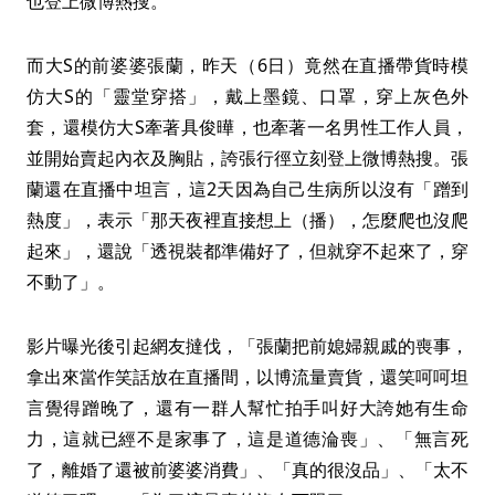
也登上微博熱搜。
而大S的前婆婆張蘭，昨天（6日）竟然在直播帶貨時模
仿大S的「靈堂穿搭」，戴上墨鏡、口罩，穿上灰色外
套，還模仿大S牽著具俊曄，也牽著一名男性工作人員，
並開始賣起內衣及胸貼，誇張行徑立刻登上微博熱搜。張
蘭還在直播中坦言，這2天因為自己生病所以沒有「蹭到
熱度」，表示「那天夜裡直接想上（播），怎麼爬也沒爬
起來」，還說「透視裝都準備好了，但就穿不起來了，穿
不動了」。
影片曝光後引起網友撻伐，「張蘭把前媳婦親戚的喪事，
拿出來當作笑話放在直播間，以博流量賣貨，還笑呵呵坦
言覺得蹭晚了，還有一群人幫忙拍手叫好大誇她有生命
力，這就已經不是家事了，這是道德淪喪」、「無言死
了，離婚了還被前婆婆消費」、「真的很沒品」、「太不