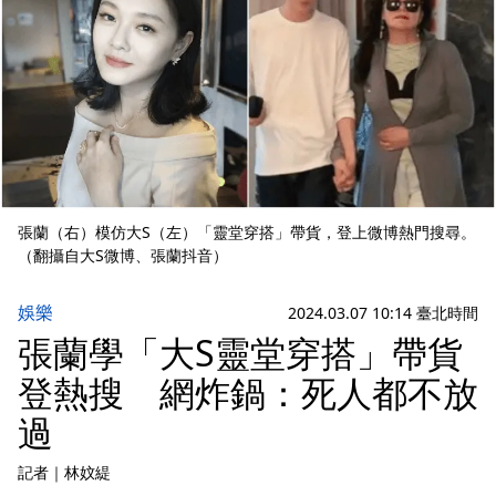
張蘭（右）模仿大S（左）「靈堂穿搭」帶貨，登上微博熱門搜尋。
（翻攝自大S微博、張蘭抖音）
娛樂
2024.03.07 10:14 臺北時間
張蘭學「大S靈堂穿搭」帶貨
登熱搜 網炸鍋：死人都不放
過
記者
｜
林妏緹