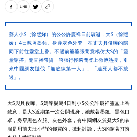
藝人小S（徐熙娣）的公公許慶祥日前驟逝，大S（徐熙
媛）4日戴著墨鏡、身穿灰色外套，在丈夫具俊曄的陪
同下前往靈堂上香。不過前婆婆張蘭竟模仿大S的「靈
堂穿搭」開直播帶貨，誇張行徑瞬間登上微博熱搜，引
來中國網友撻伐「無底線第一人」、「連死人都不放
過」。
大S與具俊曄、S媽等親屬4日到小S公公許慶祥靈堂上香
致意，是大S近期第一次公開現身，她戴著墨鏡、黑色口
罩，身穿黑色衣服、灰色外套，有中國網友質疑大S的衣
服是用前夫汪小菲的錢買的，掀起討論，大S的穿著打扮