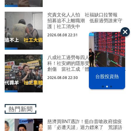
究責文化人人怕 社福缺口拉警報
招募追不上離職潮 低薪過勞誰來守
護｜社工消失中
2026.08.08 22:31
八成社工過勞每四人有一人求助身心
科！社安網的隱形受災戶 集體心理
創傷 當社工成「體制代罪羊」 防
禦性社工不敢多做無奈趨勢？耗竭殆
漢光42演習
台股投資熱
2026.08.08 22:30
盡下的社安網危機｜社工消失中
熱門新聞
慈濟買BNT遇詐！藍白昔嗆政府擋疫
苗「必遭天譴」迴力鏢來了 荒謬語