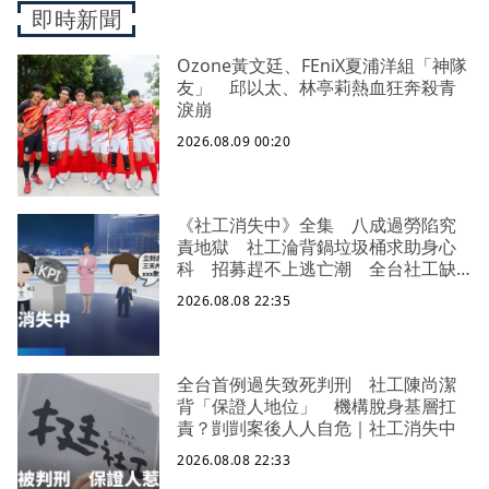
即時新聞
Ozone黃文廷、FEniX夏浦洋組「神隊
友」 邱以太、林亭莉熱血狂奔殺青
淚崩
2026.08.09 00:20
《社工消失中》全集 八成過勞陷究
責地獄 社工淪背鍋垃圾桶求助身心
科 招募趕不上逃亡潮 全台社工缺
口警報 揭薪資回捐黑幕 血汗錢遭
2026.08.08 22:35
剝削
全台首例過失致死判刑 社工陳尚潔
背「保證人地位」 機構脫身基層扛
責？剴剴案後人人自危｜社工消失中
2026.08.08 22:33