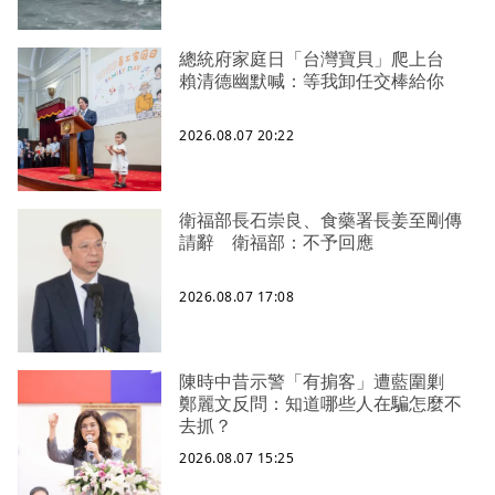
總統府家庭日「台灣寶貝」爬上台
賴清德幽默喊：等我卸任交棒給你
2026.08.07 20:22
衛福部長石崇良、食藥署長姜至剛傳
請辭 衛福部：不予回應
2026.08.07 17:08
陳時中昔示警「有掮客」遭藍圍剿
鄭麗文反問：知道哪些人在騙怎麼不
去抓？
2026.08.07 15:25