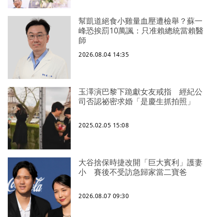
幫凱道絕食小雞量血壓遭檢舉？蘇一
峰恐挨罰10萬諷：只准賴總統當賴醫
師
2026.08.04 14:35
玉澤演巴黎下跪獻女友戒指 經紀公
司否認祕密求婚「是慶生抓拍照」
2025.02.05 15:08
大谷捨保時捷改開「巨大賓利」護妻
小 賽後不受訪急歸家當二寶爸
2026.08.07 09:30