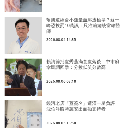
幫凱道絕食小雞量血壓遭檢舉？蘇一
峰恐挨罰10萬諷：只准賴總統當賴醫
師
2026.08.04 14:35
賴清德批盧秀燕滿意度落後 中市府
拿民調回擊：分數低笑分數高
2026.08.06 08:18
饒河老店「蓋簽名」遭灌一星負評
沈伯洋盼蔣萬安出面勸支持者
2026.08.05 13:50