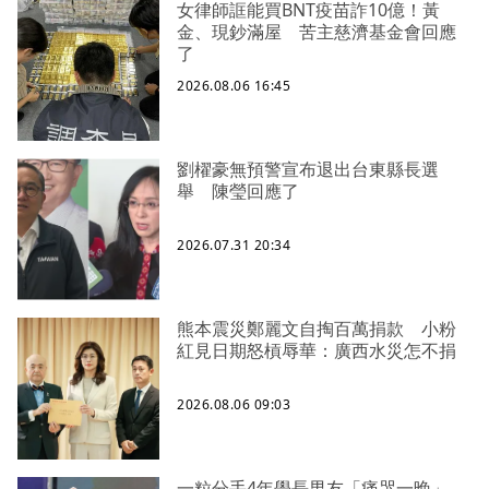
女律師誆能買BNT疫苗詐10億！黃
金、現鈔滿屋 苦主慈濟基金會回應
了
2026.08.06 16:45
劉櫂豪無預警宣布退出台東縣長選
舉 陳瑩回應了
2026.07.31 20:34
熊本震災鄭麗文自掏百萬捐款 小粉
紅見日期怒槓辱華：廣西水災怎不捐
2026.08.06 09:03
一粒分手4年學長男友「痛哭一晚」