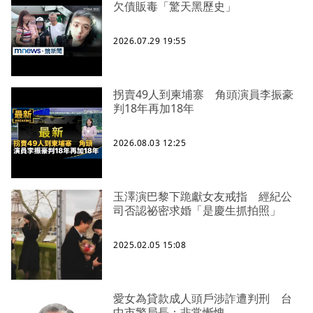
欠債販毒「驚天黑歷史」
2026.07.29 19:55
拐賣49人到柬埔寨 角頭演員李振豪
判18年再加18年
2026.08.03 12:25
玉澤演巴黎下跪獻女友戒指 經紀公
司否認祕密求婚「是慶生抓拍照」
2025.02.05 15:08
愛女為貸款成人頭戶涉詐遭判刑 台
中市警局長：非常慚愧