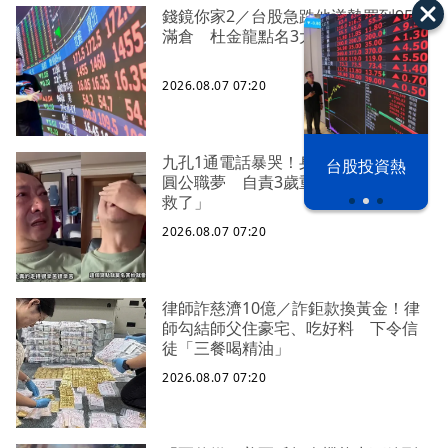
錢鏡你家2／台股急跌他逆勢買到95％
滿倉 杜金龍點名3大主角
2026.08.07 07:20
以色列 穹頂
九孔1通電話暴哭！身障外甥苦拚多年
台股投資熱
之下
圓公職夢 自責3歲重病時「想過不要
救了」
2026.08.07 07:20
律師詐慈濟10億／詐鉅款換黃金！律
師勾結師父住豪宅、吃好料 下令信
徒「三餐喝精油」
2026.08.07 07:20