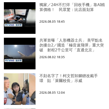
獨家／24H不打烊「回收手機」靠AI精
算價格！ 民眾驚：比店面划算
2026.08.05 18:45
共軍首曝「人形機器士兵」 美罕點名
勿擾台2／國造「極音速飛彈」重大突
破 射程2千公里可「直通北京」
2026.08.02 18:35
不刻名字了！柯文哲卸腳鐐改戴手
環 貼「萊爾校長」示威
2026.08.05 12:04