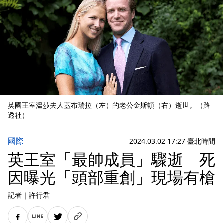
英國王室溫莎夫人蓋布瑞拉（左）的老公金斯頓（右）逝世。（路
透社）
國際
2024.03.02 17:27 臺北時間
英王室「最帥成員」驟逝 死
因曝光「頭部重創」現場有槍
記者
｜
許行君