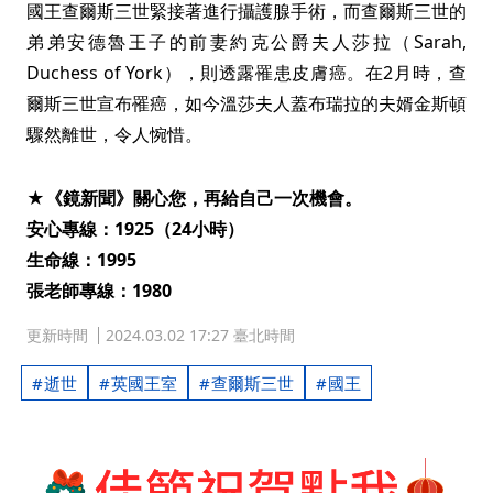
國王查爾斯三世緊接著進行攝護腺手術，而查爾斯三世的
弟弟安德魯王子的前妻約克公爵夫人莎拉（Sarah,
Duchess of York），則透露罹患皮膚癌。在2月時，查
爾斯三世宣布罹癌，如今溫莎夫人蓋布瑞拉的夫婿金斯頓
驟然離世，令人惋惜。
★《鏡新聞》關心您，再給自己一次機會。
安心專線：1925（24小時）
生命線：1995
張老師專線：1980
更新時間
2024.03.02 17:27 臺北時間
逝世
英國王室
查爾斯三世
國王