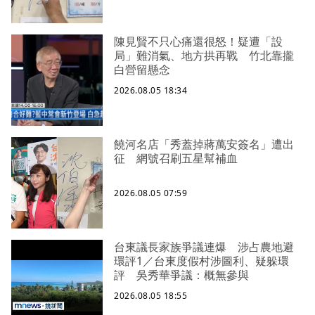
陳見賢不只心痛還很怒！疑遭「設
局」難消氣、地方拱再戰 竹北靠攏
白營留懸念
2026.08.05 18:34
饒河名店「秀蓋掉蔣萬安簽名」遭出
征 網號召刷五星幫補血
2026.08.05 07:59
台東議長家族爭議連爆 涉占農地避
環評1／台東度假村涉圖利、疑躲環
評 吳秀華爭議：概無參與
2026.08.05 18:55