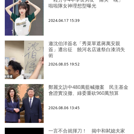
啦啦隊女神理想型曝光
2024.04.17 15:39
邀沈伯洋簽名「秀菜單遮蔣萬安親
簽」遭出征 饒河名店速祭白漆消失
術
2026.08.05 19:52
鄭麗文訪中480萬藍喊撤案 民主基金
會證實沒撤、綠委重砍960萬預算
2026.08.06 13:45
一言不合就揮刀！ 揭中和弒媳夫家