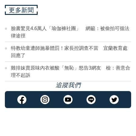
更多新聞
臉書驚見4.6萬人「瑜伽褲社團」 網籲：被偷拍可循法
律途徑
特教幼童遭師施暴體罰！家長控調查不當 宜蘭教育處
回應了
雞排妹賣原味內衣被酸「無恥」怒告3網友 檢：善意合
理不起訴
追蹤我們