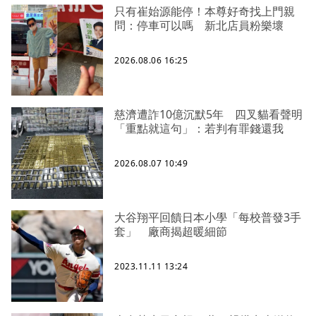
只有崔始源能停！本尊好奇找上門親
問：停車可以嗎 新北店員粉樂壞
2026.08.06 16:25
慈濟遭詐10億沉默5年 四叉貓看聲明
「重點就這句」：若判有罪錢還我
2026.08.07 10:49
大谷翔平回饋日本小學「每校普發3手
套」 廠商揭超暖細節
2023.11.11 13:24