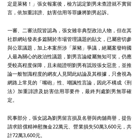
定是萊豬！」張女報案後，檢方認定劉男未查證就不實留
言，依加重誹謗、妨害信用等罪嫌將劉男起訴。
一審、二審法院皆認為，張女雖非典型政治人物，但在其
社群網站發表多篇關於市場管理議題的貼文，已屬密切參
與公眾議題，加上本案所涉「萊豬」爭議，絕屬案發時國
人最為關心的政治性議題，劉男言論縱屬無知可笑，仍應
受較高程度保障，且未能證明劉男有詆毀張女惡意，並推
論一般智識程度的網友人見聞此結論及其根據，只會視為
網路上常見的「嘴砲」性、嘲諷性言論，因此不構成《刑
法》加重誹謗及妨害信用罪要件，最終判處劉男無罪確
定。
民事部分，張女認為劉男留言損及名譽與肉舖商譽，提告
請求賠償精神慰撫金22萬元、營業損失50萬3,600元，共
計72萬3,600元。