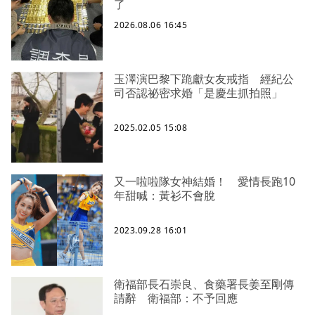
了
2026.08.06 16:45
玉澤演巴黎下跪獻女友戒指 經紀公
司否認祕密求婚「是慶生抓拍照」
2025.02.05 15:08
又一啦啦隊女神結婚！ 愛情長跑10
年甜喊：黃衫不會脫
2023.09.28 16:01
衛福部長石崇良、食藥署長姜至剛傳
請辭 衛福部：不予回應