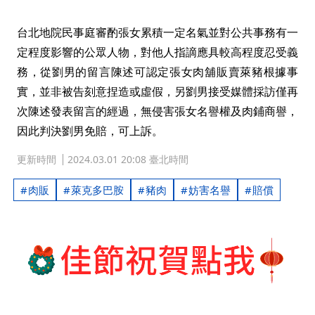
台北地院民事庭審酌張女累積一定名氣並對公共事務有一
定程度影響的公眾人物，對他人指謫應具較高程度忍受義
務，從劉男的留言陳述可認定張女肉舖販賣萊豬根據事
實，並非被告刻意捏造或虛假，另劉男接受媒體採訪僅再
次陳述發表留言的經過，無侵害張女名譽權及肉鋪商譽，
因此判決劉男免賠，可上訴。
更新時間
2024.03.01 20:08 臺北時間
肉販
萊克多巴胺
豬肉
妨害名譽
賠償