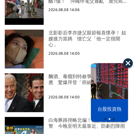
釀7傷！ 沖繩停電交通亂 鹿兒島建
築毀
2026.08.08 14:06
北影影后李亦捷父親節報喜懷孕！ 姑
嫂接力當媽 憶亡父「他一定很開
心」
2026.08.08 14:00
酗酒、毒癮到特赦爭議！亨特首度回
應 驚爆拜登「癌細胞已轉移骨頭」
2026.08.08 14:00
漢光42演習
台股投資熱
白海豚路徑略北偏！氣象署發巨浪告
警 今晚至明天最靠近、防劇烈降雨