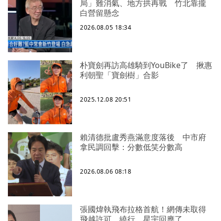
局」難消氣、地方拱再戰 竹北靠攏
白營留懸念
2026.08.05 18:34
朴寶劍再訪高雄騎到YouBike了 揪惠
利朝聖「寶劍樹」合影
2025.12.08 20:51
賴清德批盧秀燕滿意度落後 中市府
拿民調回擊：分數低笑分數高
2026.08.06 08:18
張國煒執飛布拉格首航！網傳未取得
飛越許可、繞行 星宇回應了