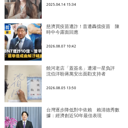
2025.04.14 15:34
慈濟買疫苗遭詐！昔遭轟擋疫苗 陳
時中今露面回應
2026.08.07 10:42
饒河老店「蓋簽名」遭灌一星負評
沈伯洋盼蔣萬安出面勸支持者
2026.08.05 13:50
台灣逐步降低對中依賴 賴清德秀數
據：經濟創近50年最佳表現