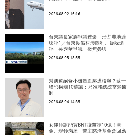
2026.08.02 16:16
台東議長家族爭議連爆 涉占農地避
環評1／台東度假村涉圖利、疑躲環
評 吳秀華爭議：概無參與
2026.08.05 18:55
幫凱道絕食小雞量血壓遭檢舉？蘇一
峰恐挨罰10萬諷：只准賴總統當賴醫
師
2026.08.04 14:35
女律師誆能買BNT疫苗詐10億！黃
金、現鈔滿屋 苦主慈濟基金會回應