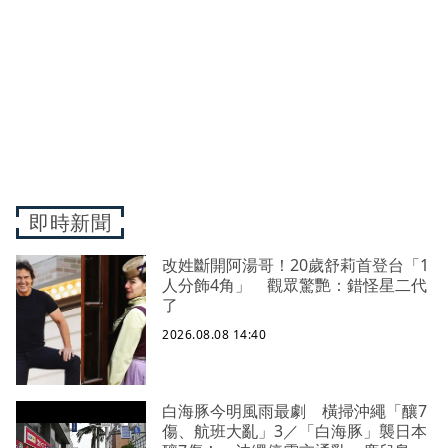
即時新聞
改姓斷開阿湯哥！20歲舒莉首登台「1
人分飾4角」 觀眾驚艷：錯怪星二代
了
2026.08.08 14:40
白海豚今明風雨最劇 橫掃沖繩「釀7
傷、航班大亂」3／「白海豚」襲日本