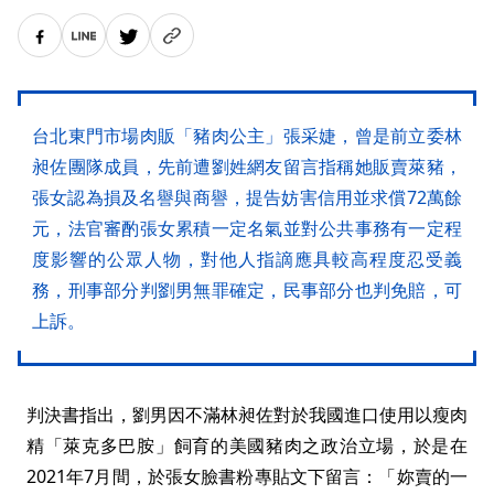
台北東門市場肉販「豬肉公主」張采婕，曾是前立委林
昶佐團隊成員，先前遭劉姓網友留言指稱她販賣萊豬，
張女認為損及名譽與商譽，提告妨害信用並求償72萬餘
元，法官審酌張女累積一定名氣並對公共事務有一定程
度影響的公眾人物，對他人指謫應具較高程度忍受義
務，刑事部分判劉男無罪確定，民事部分也判免賠，可
上訴。
判決書指出，劉男因不滿林昶佐對於我國進口使用以瘦肉
精「萊克多巴胺」飼育的美國豬肉之政治立場，於是在
2021年7月間，於張女臉書粉專貼文下留言：「妳賣的一