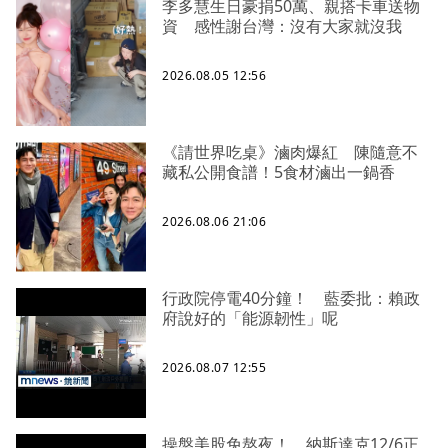
李多慧生日豪捐50萬、親搭卡車送物
資 感性謝台灣：沒有大家就沒我
2026.08.05 12:56
《請世界吃桌》滷肉爆紅 陳隨意不
藏私公開食譜！5食材滷出一鍋香
2026.08.06 21:06
行政院停電40分鐘！ 藍委批：賴政
府說好的「能源韌性」呢
2026.08.07 12:55
操盤美股免熬夜！ 納斯達克12/6正