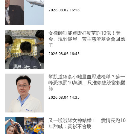
2026.08.02 16:16
女律師誆能買BNT疫苗詐10億！黃
金、現鈔滿屋 苦主慈濟基金會回應
了
2026.08.06 16:45
幫凱道絕食小雞量血壓遭檢舉？蘇一
峰恐挨罰10萬諷：只准賴總統當賴醫
師
2026.08.04 14:35
又一啦啦隊女神結婚！ 愛情長跑10
年甜喊：黃衫不會脫