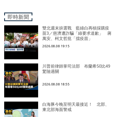
即時新聞
雙北週末拚選戰 藍綠白再槓採購疫
苗3／慈濟遭詐騙「綠要求道歉」 蔣
萬安、柯文哲批「擋疫苗」
2026.08.08 19:15
川普前律師掌司法部 布蘭希50比49
驚險過關
2026.08.08 18:55
白海豚今晚至明天最接近！ 北部、
東北部海面警戒