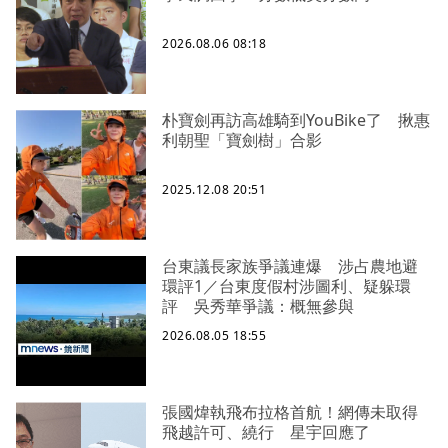
2026.08.06 08:18
朴寶劍再訪高雄騎到YouBike了 揪惠
利朝聖「寶劍樹」合影
2025.12.08 20:51
台東議長家族爭議連爆 涉占農地避
環評1／台東度假村涉圖利、疑躲環
評 吳秀華爭議：概無參與
2026.08.05 18:55
張國煒執飛布拉格首航！網傳未取得
飛越許可、繞行 星宇回應了