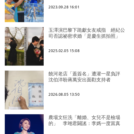
2023.09.28 16:01
玉澤演巴黎下跪獻女友戒指 經紀公
司否認祕密求婚「是慶生抓拍照」
2025.02.05 15:08
饒河老店「蓋簽名」遭灌一星負評
沈伯洋盼蔣萬安出面勸支持者
2026.08.05 13:50
農場文狂洗「離婚、女兒不是檢場
的」 李翊君闢謠：李媽一度當真