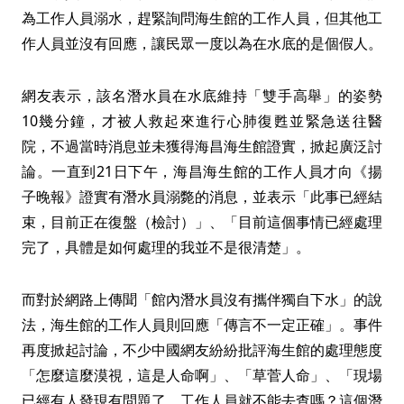
為工作人員溺水，趕緊詢問海生館的工作人員，但其他工
作人員並沒有回應，讓民眾一度以為在水底的是個假人。
網友表示，該名潛水員在水底維持「雙手高舉」的姿勢
10幾分鐘，才被人救起來進行心肺復甦並緊急送往醫
院，不過當時消息並未獲得海昌海生館證實，掀起廣泛討
論。一直到21日下午，海昌海生館的工作人員才向《揚
子晚報》證實有潛水員溺斃的消息，並表示「此事已經結
束，目前正在復盤（檢討）」、「目前這個事情已經處理
完了，具體是如何處理的我並不是很清楚」。
而對於網路上傳聞「館內潛水員沒有攜伴獨自下水」的說
法，海生館的工作人員則回應「傳言不一定正確」。事件
再度掀起討論，不少中國網友紛紛批評海生館的處理態度
「怎麼這麼漠視，這是人命啊」、「草菅人命」、「現場
已經有人發現有問題了，工作人員就不能去查嗎？這個潛