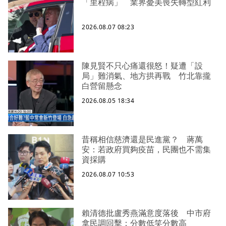
「里程病」 業界憂美喪失轉型紅利
2026.08.07 08:23
陳見賢不只心痛還很怒！疑遭「設
局」難消氣、地方拱再戰 竹北靠攏
白營留懸念
2026.08.05 18:34
昔稱相信慈濟還是民進黨？ 蔣萬
安：若政府買夠疫苗，民團也不需集
資採購
2026.08.07 10:53
賴清德批盧秀燕滿意度落後 中市府
拿民調回擊：分數低笑分數高