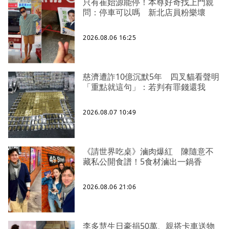
只有崔始源能停！本尊好奇找上門親
問：停車可以嗎 新北店員粉樂壞
2026.08.06 16:25
慈濟遭詐10億沉默5年 四叉貓看聲明
「重點就這句」：若判有罪錢還我
2026.08.07 10:49
《請世界吃桌》滷肉爆紅 陳隨意不
藏私公開食譜！5食材滷出一鍋香
2026.08.06 21:06
李多慧生日豪捐50萬、親搭卡車送物