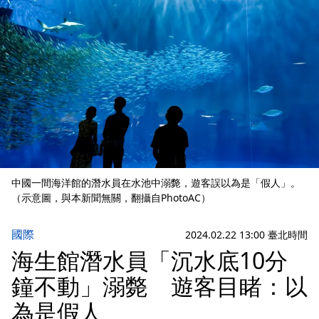
中國一間海洋館的潛水員在水池中溺斃，遊客誤以為是「假人」。
（示意圖，與本新聞無關，翻攝自PhotoAC）
國際
2024.02.22 13:00 臺北時間
海生館潛水員「沉水底10分
鐘不動」溺斃 遊客目睹：以
為是假人