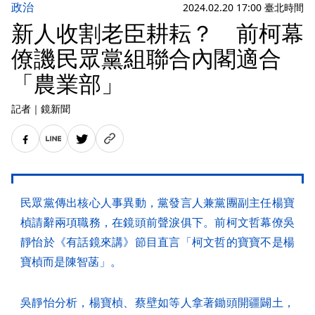
政治
2024.02.20 17:00 臺北時間
新人收割老臣耕耘？ 前柯幕
僚譏民眾黨組聯合內閣適合
「農業部」
記者
｜
鏡新聞
民眾黨傳出核心人事異動，黨發言人兼黨團副主任楊寶
楨請辭兩項職務，在鏡頭前聲淚俱下。前柯文哲幕僚吳
靜怡於《有話鏡來講》節目直言「柯文哲的寶寶不是楊
寶楨而是陳智菡」。
吳靜怡分析，楊寶楨、蔡壁如等人拿著鋤頭開疆闢土，