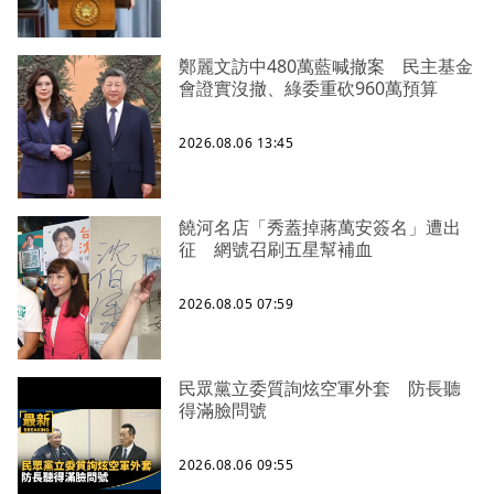
鄭麗文訪中480萬藍喊撤案 民主基金
會證實沒撤、綠委重砍960萬預算
2026.08.06 13:45
饒河名店「秀蓋掉蔣萬安簽名」遭出
征 網號召刷五星幫補血
2026.08.05 07:59
民眾黨立委質詢炫空軍外套 防長聽
得滿臉問號
2026.08.06 09:55