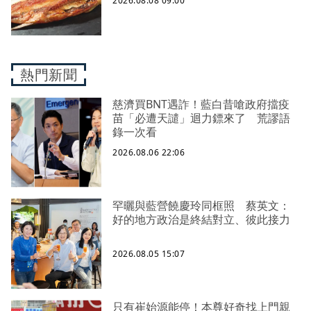
2026.08.08 09:00
熱門新聞
慈濟買BNT遇詐！藍白昔嗆政府擋疫
苗「必遭天譴」迴力鏢來了 荒謬語
錄一次看
2026.08.06 22:06
罕曬與藍營饒慶玲同框照 蔡英文：
好的地方政治是終結對立、彼此接力
2026.08.05 15:07
只有崔始源能停！本尊好奇找上門親