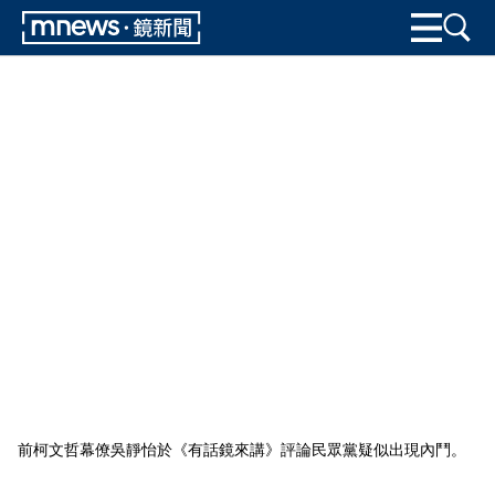
前柯文哲幕僚吳靜怡於《有話鏡來講》評論民眾黨疑似出現內鬥。