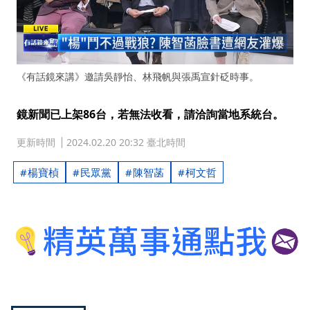
《有話鏡來講》邀請吳靜怡、林飛帆與張禹宣針砭時事。
鏡新聞已上架86台，若無法收看，請洽詢當地系統台。
更新時間
2024.02.20 20:32 臺北時間
楊寶楨
民眾黨
陳智菡
柯文哲