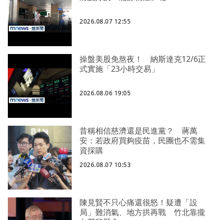
2026.08.07 12:55
操盤美股免熬夜！ 納斯達克12/6正
式實施「23小時交易」
2026.08.06 19:05
昔稱相信慈濟還是民進黨？ 蔣萬
安：若政府買夠疫苗，民團也不需集
資採購
2026.08.07 10:53
陳見賢不只心痛還很怒！疑遭「設
局」難消氣、地方拱再戰 竹北靠攏