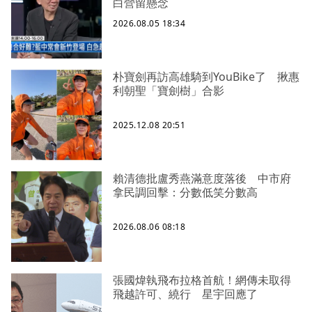
白營留懸念
2026.08.05 18:34
朴寶劍再訪高雄騎到YouBike了 揪惠
利朝聖「寶劍樹」合影
2025.12.08 20:51
賴清德批盧秀燕滿意度落後 中市府
拿民調回擊：分數低笑分數高
2026.08.06 08:18
張國煒執飛布拉格首航！網傳未取得
飛越許可、繞行 星宇回應了