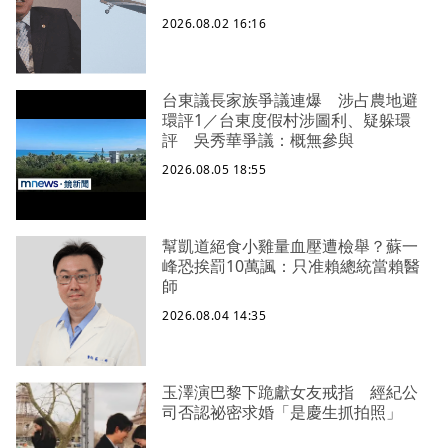
2026.08.02 16:16
台東議長家族爭議連爆 涉占農地避
環評1／台東度假村涉圖利、疑躲環
評 吳秀華爭議：概無參與
2026.08.05 18:55
幫凱道絕食小雞量血壓遭檢舉？蘇一
峰恐挨罰10萬諷：只准賴總統當賴醫
師
2026.08.04 14:35
玉澤演巴黎下跪獻女友戒指 經紀公
司否認祕密求婚「是慶生抓拍照」