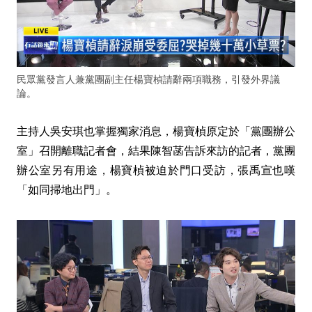
民眾黨發言人兼黨團副主任楊寶楨請辭兩項職務，引發外界議
論。
主持人吳安琪也掌握獨家消息，楊寶楨原定於「黨團辦公
室」召開離職記者會，結果陳智菡告訴來訪的記者，黨團
辦公室另有用途，楊寶楨被迫於門口受訪，張禹宣也嘆
「如同掃地出門」。