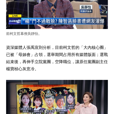
前柯文哲幕僚吳靜怡。
資深媒體人張禹宣則分析，目前柯文哲的「大內核心圈」
已被「母姊會」占領，選舉期間占用所有媒體版面；選戰
結束後，再伸手立院黨團，空降職位，讓原任黨團副主任
楊寶楨心灰意冷。