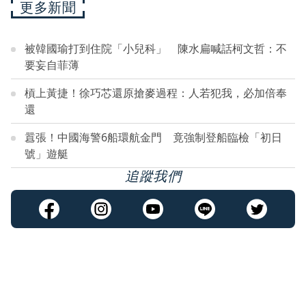
更多新聞
被韓國瑜打到住院「小兒科」 陳水扁喊話柯文哲：不
要妄自菲薄
槓上黃捷！徐巧芯還原搶麥過程：人若犯我，必加倍奉
還
囂張！中國海警6船環航金門 竟強制登船臨檢「初日
號」遊艇
追蹤我們