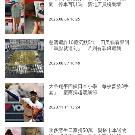
問：停車可以嗎 新北店員粉樂壞
2026.08.06 16:25
慈濟遭詐10億沉默5年 四叉貓看聲明
「重點就這句」：若判有罪錢還我
2026.08.07 10:49
大谷翔平回饋日本小學「每校普發3手
套」 廠商揭超暖細節
2023.11.11 13:24
李多慧生日豪捐50萬、親搭卡車送物