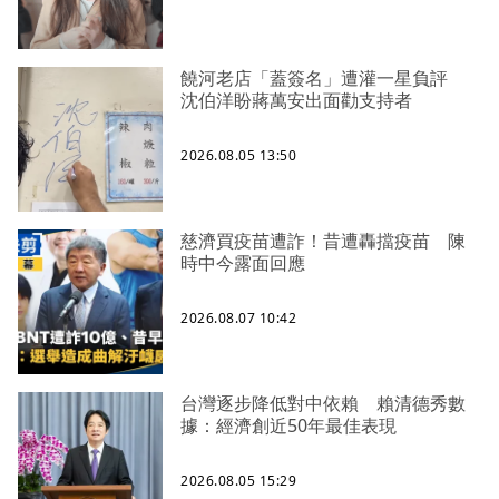
饒河老店「蓋簽名」遭灌一星負評
沈伯洋盼蔣萬安出面勸支持者
2026.08.05 13:50
慈濟買疫苗遭詐！昔遭轟擋疫苗 陳
時中今露面回應
2026.08.07 10:42
台灣逐步降低對中依賴 賴清德秀數
據：經濟創近50年最佳表現
2026.08.05 15:29