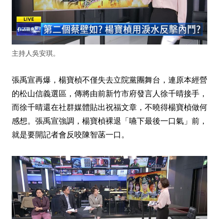
主持人吳安琪。
張禹宣再爆，楊寶楨不僅失去立院黨團舞台，連原本經營
的松山信義選區，傳將由前新竹市府發言人徐千晴接手，
而徐千晴還在社群媒體貼出祝福文章，不曉得楊寶楨做何
感想。張禹宣強調，楊寶楨裸退「嚥下最後一口氣」前，
就是要開記者會反咬陳智菡一口。