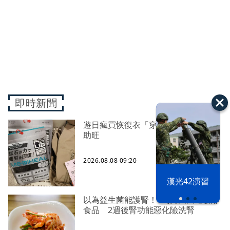
即時新聞
遊日瘋買恢復衣「穿」越疲勞 2因素
助旺
2026.08.08 09:20
漢光42演習
以為益生菌能護腎！6旬男天天吃發酵
食品 2週後腎功能惡化險洗腎