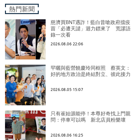
熱門新聞
慈濟買BNT遇詐！藍白昔嗆政府擋疫
苗「必遭天譴」迴力鏢來了 荒謬語
錄一次看
2026.08.06 22:06
罕曬與藍營饒慶玲同框照 蔡英文：
好的地方政治是終結對立、彼此接力
2026.08.05 15:07
只有崔始源能停！本尊好奇找上門親
問：停車可以嗎 新北店員粉樂壞
2026.08.06 16:25