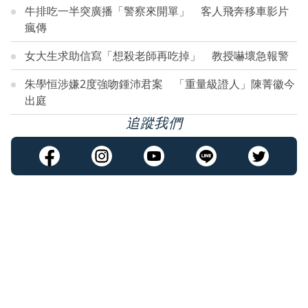
牛排吃一半突廣播「警察來開單」 客人飛奔移車影片
瘋傳
女大生求助信寫「想殺老師再吃掉」 教授嚇壞急報警
朱學恒涉嫌2度強吻鍾沛君案 「重量級證人」陳菁徽今
出庭
追蹤我們