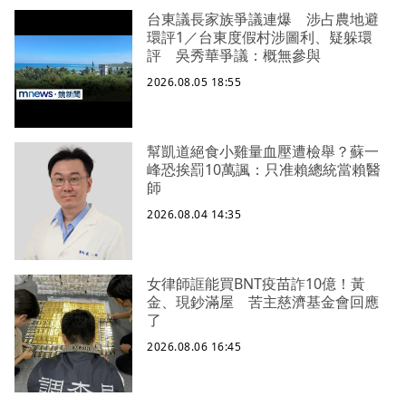
台東議長家族爭議連爆 涉占農地避
環評1／台東度假村涉圖利、疑躲環
評 吳秀華爭議：概無參與
2026.08.05 18:55
幫凱道絕食小雞量血壓遭檢舉？蘇一
峰恐挨罰10萬諷：只准賴總統當賴醫
師
2026.08.04 14:35
女律師誆能買BNT疫苗詐10億！黃
金、現鈔滿屋 苦主慈濟基金會回應
了
2026.08.06 16:45