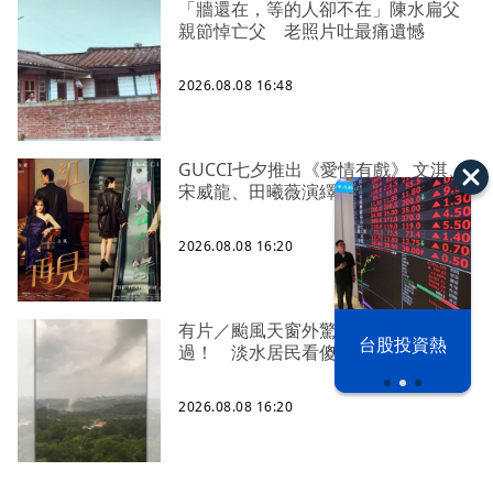
「牆還在，等的人卻不在」陳水扁父
親節悼亡父 老照片吐最痛遺憾
2026.08.08 16:48
GUCCI七夕推出《愛情有戲》 文淇、
宋威龍、田曦薇演繹愛情三重奏
2026.08.08 16:20
有片／颱風天窗外驚見「水龍捲」掃
漢光42演習
台股投資熱
過！ 淡水居民看傻了
2026.08.08 16:20