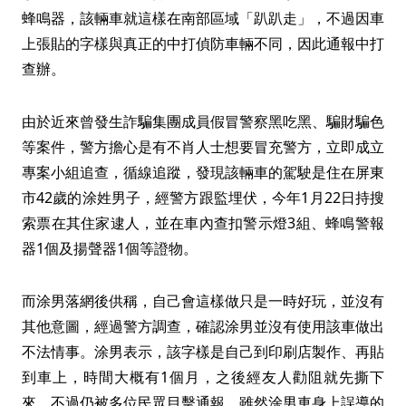
蜂鳴器，該輛車就這樣在南部區域「趴趴走」，不過因車
上張貼的字樣與真正的中打偵防車輛不同，因此通報中打
查辦。
由於近來曾發生詐騙集團成員假冒警察黑吃黑、騙財騙色
等案件，警方擔心是有不肖人士想要冒充警方，立即成立
專案小組追查，循線追蹤，發現該輛車的駕駛是住在屏東
市42歲的涂姓男子，經警方跟監埋伏，今年1月22日持搜
索票在其住家逮人，並在車內查扣警示燈3組、蜂鳴警報
器1個及揚聲器1個等證物。
而涂男落網後供稱，自己會這樣做只是一時好玩，並沒有
其他意圖，經過警方調查，確認涂男並沒有使用該車做出
不法情事。涂男表示，該字樣是自己到印刷店製作、再貼
到車上，時間大概有1個月，之後經友人勸阻就先撕下
來，不過仍被多位民眾目擊通報。雖然涂男車身上誤導的