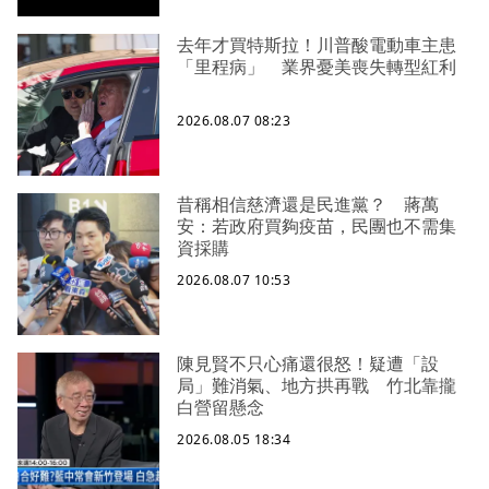
去年才買特斯拉！川普酸電動車主患
「里程病」 業界憂美喪失轉型紅利
2026.08.07 08:23
昔稱相信慈濟還是民進黨？ 蔣萬
安：若政府買夠疫苗，民團也不需集
資採購
2026.08.07 10:53
陳見賢不只心痛還很怒！疑遭「設
局」難消氣、地方拱再戰 竹北靠攏
白營留懸念
2026.08.05 18:34