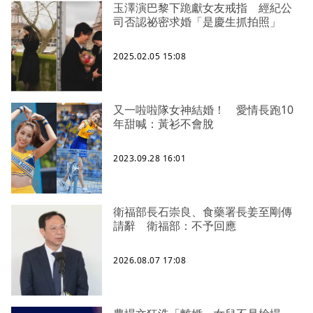
玉澤演巴黎下跪獻女友戒指 經紀公
司否認祕密求婚「是慶生抓拍照」
2025.02.05 15:08
又一啦啦隊女神結婚！ 愛情長跑10
年甜喊：黃衫不會脫
2023.09.28 16:01
衛福部長石崇良、食藥署長姜至剛傳
請辭 衛福部：不予回應
2026.08.07 17:08