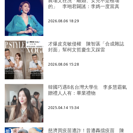
農場文狂洗「離婚、女兒不是檢場
的」 李翊君闢謠：李媽一度當真
2026.08.06 18:29
才爆皮克敏侵權 陳智菡「合成雜誌
封面」幫柯文哲慶生又踩雷
2026.08.06 15:28
韓國巧遇8名台灣大學生 李多慧霸氣
贈禮人人有：畢業禮物
2025.04.14 15:34
慈濟買疫苗遭詐！昔遭轟擋疫苗 陳