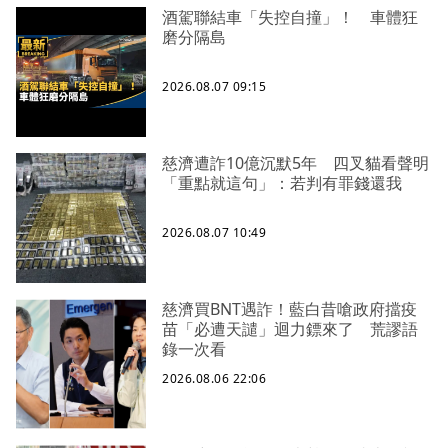
酒駕聯結車「失控自撞」！ 車體狂
磨分隔島
2026.08.07 09:15
慈濟遭詐10億沉默5年 四叉貓看聲明
「重點就這句」：若判有罪錢還我
2026.08.07 10:49
慈濟買BNT遇詐！藍白昔嗆政府擋疫
苗「必遭天譴」迴力鏢來了 荒謬語
錄一次看
2026.08.06 22:06