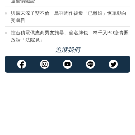
逮偷情鐵證
與廣末涼子雙不倫 鳥羽周作被爆「已離婚」恢單動向
受矚目
控台積電供應商男友施暴、偷名牌包 林千又PO瘀青照
放話「法院見」
追蹤我們