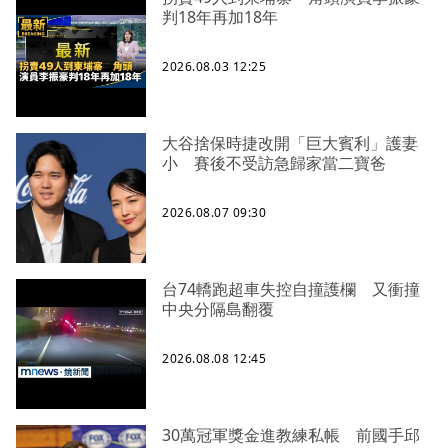
判18年再加18年
2026.08.03 12:25
大谷捨保時捷改開「巨大賓利」護妻
小 賽後不受訪急歸家當二寶爸
2026.08.07 09:30
台74轎跑超車失控自撞護欄 又衝撞
中央分隔島翻覆
2026.08.08 12:45
30萬冠軍獎金進教練私帳 前國手邱