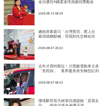
金治遭控A錢還逼球員繳回獎勵金
2026.08.10 08:29
總統府家庭日「台灣寶貝」爬上台
賴清德幽默喊：等我卸任交棒給你
2026.08.07 20:22
去年才買特斯拉！川普酸電動車主患
「里程病」 業界憂美喪失轉型紅利
2026.08.07 08:23
瓊瑤辭世當天絕筆信感謝她「是我女
兒」 相伴20多年祕書不捨