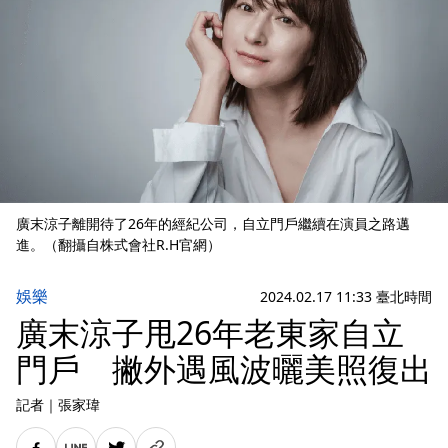
廣末涼子離開待了26年的經紀公司，自立門戶繼續在演員之路邁
進。（翻攝自株式會社R.H官網）
娛樂
2024.02.17 11:33 臺北時間
廣末涼子甩26年老東家自立
門戶 撇外遇風波曬美照復出
記者
｜
張家瑋