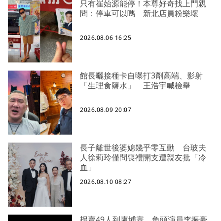
只有崔始源能停！本尊好奇找上門親
問：停車可以嗎 新北店員粉樂壞
2026.08.06 16:25
館長曬接種卡自曝打3劑高端、影射
「生理食鹽水」 王浩宇喊檢舉
2026.08.09 20:07
長子離世後婆媳幾乎零互動 台玻夫
人徐莉玲僅問喪禮開支遭親友批「冷
血」
2026.08.10 08:27
拐賣49人到柬埔寨 角頭演員李振豪