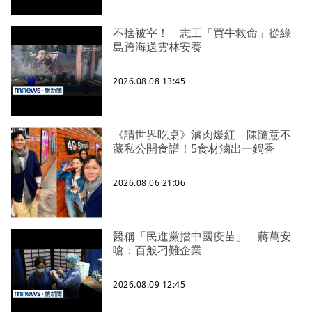
不捨被宰！ 志工「買牛救命」從綠
島跨海送雲林安養
2026.08.08 13:45
《請世界吃桌》滷肉爆紅 陳隨意不
藏私公開食譜！5食材滷出一鍋香
2026.08.06 21:06
醫稱「民進黨擋中國疫苗」 蔣萬安
嗆：百般刁難企業
2026.08.09 12:45