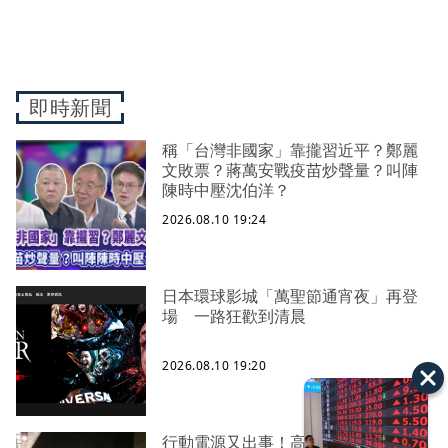
即時新聞
稱「台灣非國家」靠攏習近平？鄭麗
文敗票？蔣萬安戰疫苗炒聲量？叫陣
陳時中壓沈伯洋？
2026.08.10 19:24
日本環球影城「萬聖節通宵夜」再登
場 一路狂歡到清晨
2026.08.10 19:20
行動電源又出事！高鐵第4車廂突冒白