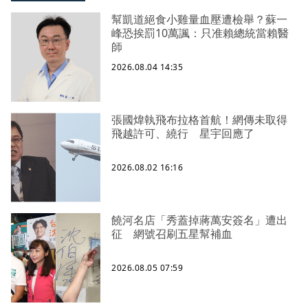
幫凱道絕食小雞量血壓遭檢舉？蘇一
峰恐挨罰10萬諷：只准賴總統當賴醫
師
2026.08.04 14:35
張國煒執飛布拉格首航！網傳未取得
飛越許可、繞行 星宇回應了
2026.08.02 16:16
饒河名店「秀蓋掉蔣萬安簽名」遭出
征 網號召刷五星幫補血
2026.08.05 07:59