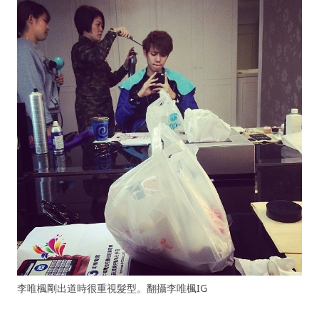
李唯楓剛出道時很重視髮型。翻攝李唯楓IG