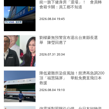
統一旗下健身房「退場」！ 會員轉
會籍卡關：員工都不知道
2026.08.04 19:45
劉櫂豪無預警宣布退出台東縣長選
舉 陳瑩回應了
2026.07.31 20:34
降低避難所染疫風險！慈濟再急調200
頂「福慧隔屏」 華航免費直飛日本
救援
2026.08.04 19:10
強震派對照辦引公憤 台日友好物資