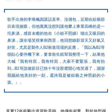
歌手出身的李唯楓因講話直率、沒偶包，近期在綜藝節
目表現搶眼，但他萬萬沒想到讓他攀上事業高峰的是一
坨鼻涕，感冒未癒的他在《小姐不熙娣》噴出又吸回的
鼻涕，讓全場笑得東倒西歪，他回想錄影當天又好氣又
好笑，尤其是製作人B2衝進現場的反應
，「
我以為B2哥
很貼心要停機下來，要拿衛生紙幫我整理一下，結果他
大喊『我有特寫，我有特寫，大家不要緊張
，
我有拍
到…B2哥說做節目已快十年沒那麼開心地笑過了，謝謝
我賜給他美好的一刻，還誇我是被綜藝之神照顧的小
孩。』」
其實12年前剛出道當歌手時，他偶包超重，對於外型很