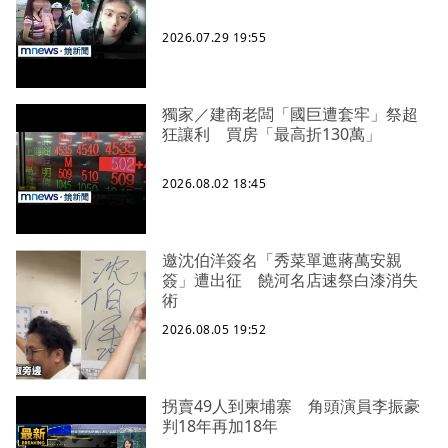
2026.07.29 19:55
獨家／建商老闆「國巨遭套牢」祭超
狂讓利 買房「最高折130萬」
2026.08.02 18:45
邀沈伯洋簽名「秀菜單遮蔣萬安親
簽」遭出征 饒河名店速祭白漆消失
術
2026.08.05 19:52
拐賣49人到柬埔寨 角頭演員李振豪
判18年再加18年