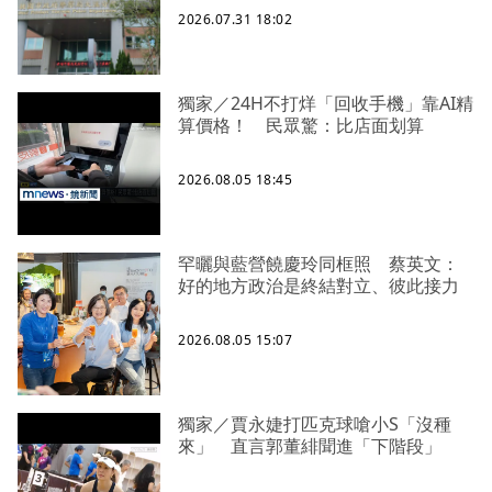
2026.07.31 18:02
獨家／24H不打烊「回收手機」靠AI精
算價格！ 民眾驚：比店面划算
2026.08.05 18:45
罕曬與藍營饒慶玲同框照 蔡英文：
好的地方政治是終結對立、彼此接力
2026.08.05 15:07
獨家／賈永婕打匹克球嗆小S「沒種
來」 直言郭董緋聞進「下階段」