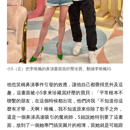
小S（左）把李唯楓的鼻涕畫面當紓壓珍寶。翻攝李唯楓IG
他也笑稱鼻涕事件引發的效應，讓他自己都覺得意外及逗
趣，這畫面被小S拿來珍藏當紓壓的寶貝：「平常根本不
聯繫的朋友，在這個時候都出現，他們誇我『不知道你這
麼有才華，天啊！唯楓，我不知道原來你除了歌手之外，
還是一個鼻涕高速吸引的魔術師，S姐說她特別要了這畫
面，放到了一個她專門搞笑圖片的相簿，當她就是可能跟