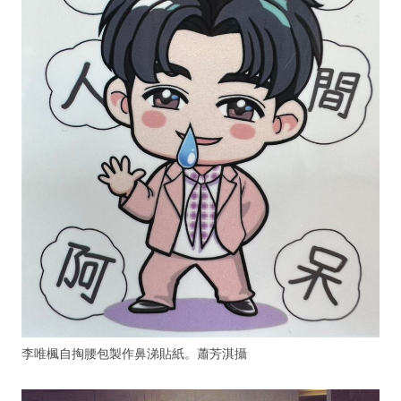
李唯楓自掏腰包製作鼻涕貼紙。蕭芳淇攝