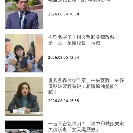
2026.08.04 10:58
不刻名字了！柯文哲卸腳鐐改戴手
環 貼「萊爾校長」示威
2026.08.05 12:04
盧秀燕轟台糖吃案、中央蓋牌 林靜
儀點破製程關鍵：粗膠原油是能吃
膩？
2026.08.04 15:55
一言不合就揮刀！ 揭中和弒媳夫家
欠債販毒「驚天黑歷史」