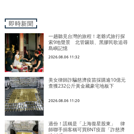
即時新聞
一趟聽見台灣的旅程！老爺式旅行探
索9地聲景 北管鑼鼓、黑膠民歌追尋
島嶼記憶
2026.08.06 11:32
美女律師詐騙慈濟疫苗採購逾10億元
查獲232公斤黃金藏豪宅地板下
2026.08.06 11:20
過份！謊稱是「上海復星股東」 律
師聯手捐客稱可買BNT疫苗「詐慈濟