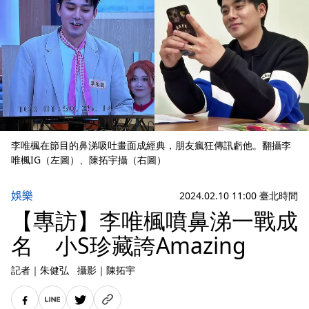
李唯楓在節目的鼻涕吸吐畫面成經典，朋友瘋狂傳訊虧他。翻攝李
唯楓IG（左圖）、陳拓宇攝（右圖）
娛樂
2024.02.10 11:00 臺北時間
【專訪】李唯楓噴鼻涕一戰成
名 小S珍藏誇Amazing
記者
｜
朱健弘
攝影
｜
陳拓宇