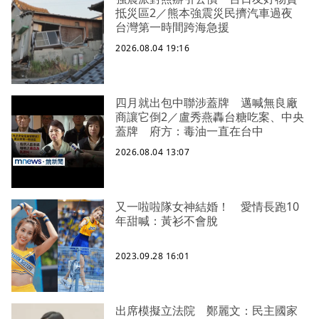
抵災區2／熊本強震災民擠汽車過夜
台灣第一時間跨海急援
2026.08.04 19:16
四月就出包中聯涉蓋牌 邁喊無良廠
商讓它倒2／盧秀燕轟台糖吃案、中央
蓋牌 府方：毒油一直在台中
2026.08.04 13:07
又一啦啦隊女神結婚！ 愛情長跑10
年甜喊：黃衫不會脫
2023.09.28 16:01
出席模擬立法院 鄭麗文：民主國家