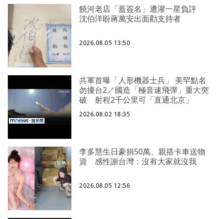
饒河老店「蓋簽名」遭灌一星負評
沈伯洋盼蔣萬安出面勸支持者
2026.08.05 13:50
共軍首曝「人形機器士兵」 美罕點名
勿擾台2／國造「極音速飛彈」重大突
破 射程2千公里可「直通北京」
2026.08.02 18:35
李多慧生日豪捐50萬、親搭卡車送物
資 感性謝台灣：沒有大家就沒我
2026.08.05 12:56