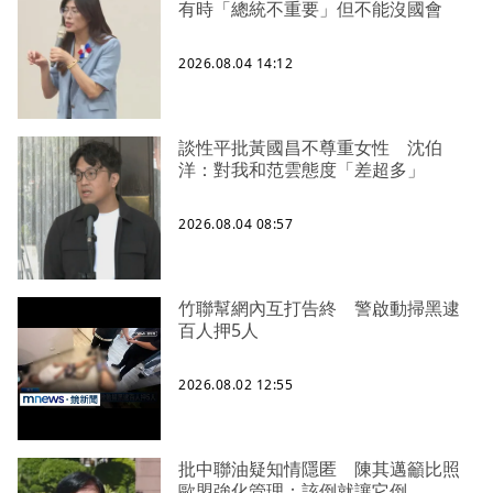
有時「總統不重要」但不能沒國會
2026.08.04 14:12
談性平批黃國昌不尊重女性 沈伯
洋：對我和范雲態度「差超多」
2026.08.04 08:57
竹聯幫網內互打告終 警啟動掃黑逮
百人押5人
2026.08.02 12:55
批中聯油疑知情隱匿 陳其邁籲比照
歐盟強化管理：該倒就讓它倒