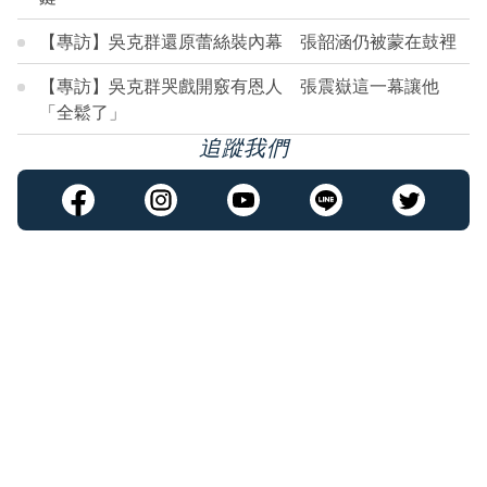
【專訪】吳克群還原蕾絲裝內幕 張韶涵仍被蒙在鼓裡
【專訪】吳克群哭戲開竅有恩人 張震嶽這一幕讓他
「全鬆了」
追蹤我們