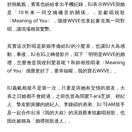
炒熱氣氛，賓客也紛紛拿出手機紀錄，IU表示WVVE與她
是「10年來一同交織嗓音的關係」，並獻唱祝歌
〈Meaning of You〉，隨後WVVE也拿起麥克風一同對
唱，讓現場相當驚艷。
其實這次對唱是新娘準備給IU的小驚喜，也讓IU大為感
動，事後，IU在IG上轉發影片，寫下「明明是WVVE的婚
禮，怎麼會是我收到驚喜呢？和妳相視唱著〈Meaning
of You〉感覺更好了，要幸福喔，我的寶石WVVE」。
IU義氣相挺不是第一次，只要是與她有交情的朋友，大
喜之日她都不會錯過，之前也曾為閨蜜T-ara芝妍、經紀
人、摯友劉寅娜的經紀人、李鐘碩的弟弟、IU TEAM鼓手
及一起合作出演《我的大叔》的演員蔡東炫獻唱祝歌，也
因此被稱為「婚禮祝歌達人」。