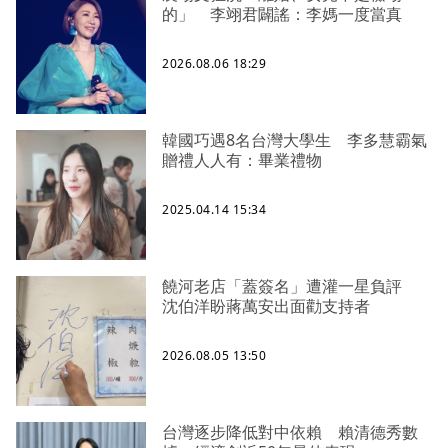
的」 李翊君闢謠：李媽一度當真
2026.08.06 18:29
韓國巧遇8名台灣大學生 李多慧霸氣
贈禮人人有：畢業禮物
2025.04.14 15:34
饒河老店「蓋簽名」遭灌一星負評
沈伯洋盼蔣萬安出面勸支持者
2026.08.05 13:50
台灣逐步降低對中依賴 賴清德秀數