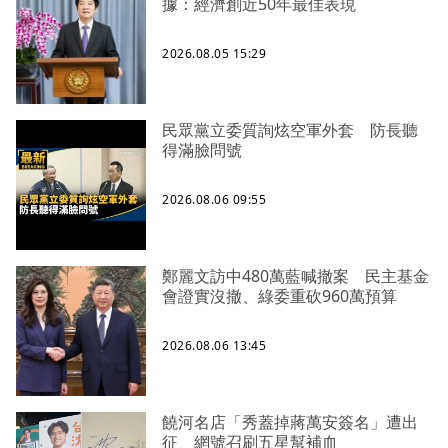
據：經濟創近50年最佳表現
2026.08.05 15:29
民眾黨立委質詢炫空軍外套 防長聽
得滿臉問號
2026.08.06 09:55
鄭麗文訪中480萬藍喊撤案 民主基金
會證實沒撤、綠委重砍960萬預算
2026.08.06 13:45
饒河名店「秀蓋掉蔣萬安簽名」遭出
征 網號召刷五星幫補血