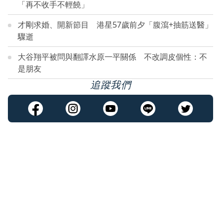
「再不收手不輕饒」
才剛求婚、開新節目 港星57歲前夕「腹瀉+抽筋送醫」
驟逝
大谷翔平被問與翻譯水原一平關係 不改調皮個性：不
是朋友
追蹤我們