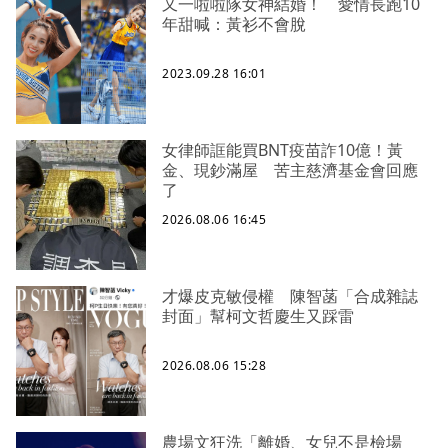
又一啦啦隊女神結婚！ 愛情長跑10
年甜喊：黃衫不會脫
2023.09.28 16:01
女律師誆能買BNT疫苗詐10億！黃
金、現鈔滿屋 苦主慈濟基金會回應
了
2026.08.06 16:45
才爆皮克敏侵權 陳智菡「合成雜誌
封面」幫柯文哲慶生又踩雷
2026.08.06 15:28
農場文狂洗「離婚、女兒不是檢場