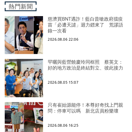
熱門新聞
慈濟買BNT遇詐！藍白昔嗆政府擋疫
苗「必遭天譴」迴力鏢來了 荒謬語
錄一次看
2026.08.06 22:06
罕曬與藍營饒慶玲同框照 蔡英文：
好的地方政治是終結對立、彼此接力
2026.08.05 15:07
只有崔始源能停！本尊好奇找上門親
問：停車可以嗎 新北店員粉樂壞
2026.08.06 16:25