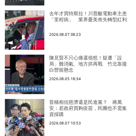
去年才買特斯拉！川普酸電動車主患
「里程病」 業界憂美喪失轉型紅利
2026.08.07 08:23
陳見賢不只心痛還很怒！疑遭「設
局」難消氣、地方拱再戰 竹北靠攏
白營留懸念
2026.08.05 18:34
昔稱相信慈濟還是民進黨？ 蔣萬
安：若政府買夠疫苗，民團也不需集
資採購
2026.08.07 10:53