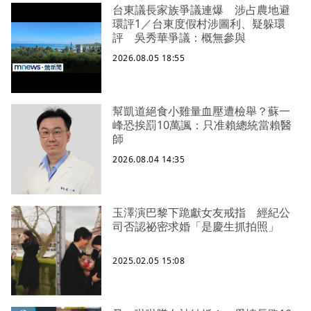
台東議長家族爭議連爆 涉占農地避
環評1／台東度假村涉圖利、疑躲環
評 吳秀華爭議：概無參與
2026.08.05 18:55
幫凱道絕食小雞量血壓遭檢舉？蘇一
峰恐挨罰10萬諷：只准賴總統當賴醫
師
2026.08.04 14:35
玉澤演巴黎下跪獻女友戒指 經紀公
司否認祕密求婚「是慶生抓拍照」
2025.02.05 15:08