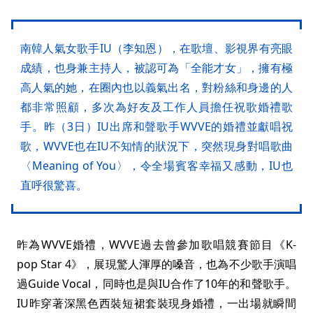
南韓人氣女歌手IU（李知恩），在歌壇、影視界有亮眼
成績，也身兼主持人，被認可為「全能才女」，擁有極
高人氣的她，在圈內也以義氣出名，對粉絲和身邊的人
都非常照顧，多次為好友及工作人員擔任祝歌婚禮歌
手。昨（3日）IU出席和聲歌手WVVE的婚禮並獻唱祝
歌，WVVE也在IU不知情的狀況下，突然現身對唱歌曲
〈Meaning of You〉，令全場賓客幸福又感動，IU也
直呼很驚喜。
昨為WVVE婚禮，WVVE過去曾參加歌唱競賽節目《K-
pop Star 4》，展現驚人渾厚的嗓音，也為不少歌手演唱
過Guide Vocal，同時也是與IU合作了10年的和聲歌手。
IU昨穿著深黑色西裝短裙套裝現身婚禮，一出場就瞬間