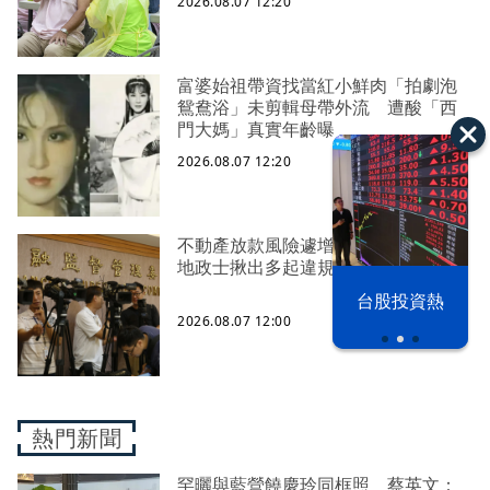
2026.08.07 12:20
富婆始祖帶資找當紅小鮮肉「拍劇泡
鴛鴦浴」未剪輯母帶外流 遭酸「西
門大媽」真實年齡曝
2026.08.07 12:20
不動產放款風險遽增 金管會嚴控金檢
地政士揪出多起違規
漢光42演習
台股投資熱
2026.08.07 12:00
熱門新聞
罕曬與藍營饒慶玲同框照 蔡英文：