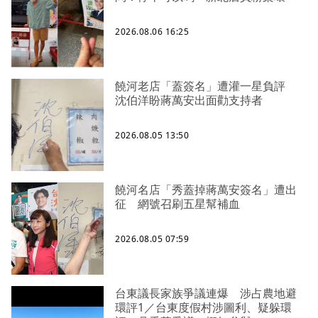
2026.08.06 16:25
饒河老店「蓋簽名」遭灌一星負評
沈伯洋盼蔣萬安出面勸支持者
2026.08.05 13:50
饒河名店「秀蓋掉蔣萬安簽名」遭出
征 網號召刷五星幫補血
2026.08.05 07:59
台東議長家族爭議連爆 涉占農地避
環評1／台東度假村涉圖利、疑躲環