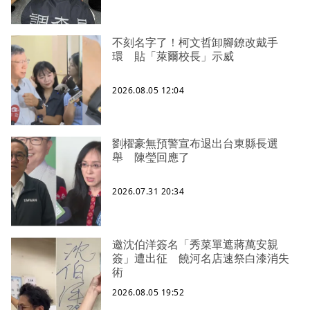
不刻名字了！柯文哲卸腳鐐改戴手
環 貼「萊爾校長」示威
2026.08.05 12:04
劉櫂豪無預警宣布退出台東縣長選
舉 陳瑩回應了
2026.07.31 20:34
邀沈伯洋簽名「秀菜單遮蔣萬安親
簽」遭出征 饒河名店速祭白漆消失
術
2026.08.05 19:52