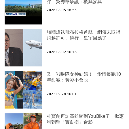
評 吳秀華爭議：概無參與
2026.08.05 18:55
張國煒執飛布拉格首航！網傳未取得
飛越許可、繞行 星宇回應了
2026.08.02 16:16
又一啦啦隊女神結婚！ 愛情長跑10
年甜喊：黃衫不會脫
2023.09.28 16:01
朴寶劍再訪高雄騎到YouBike了 揪惠
利朝聖「寶劍樹」合影