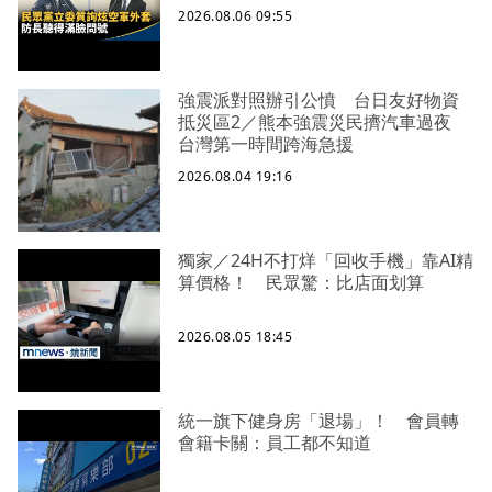
2026.08.06 09:55
強震派對照辦引公憤 台日友好物資
抵災區2／熊本強震災民擠汽車過夜
台灣第一時間跨海急援
2026.08.04 19:16
獨家／24H不打烊「回收手機」靠AI精
算價格！ 民眾驚：比店面划算
2026.08.05 18:45
統一旗下健身房「退場」！ 會員轉
會籍卡關：員工都不知道