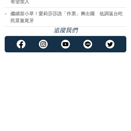
有望加入
繼續當小草！愛莉莎莎譙「作票」爽出國 低調返台吃
民眾黨尾牙
追蹤我們