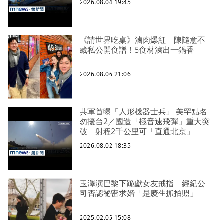
2026.08.04 19:45
《請世界吃桌》滷肉爆紅 陳隨意不
藏私公開食譜！5食材滷出一鍋香
2026.08.06 21:06
共軍首曝「人形機器士兵」 美罕點名
勿擾台2／國造「極音速飛彈」重大突
破 射程2千公里可「直通北京」
2026.08.02 18:35
玉澤演巴黎下跪獻女友戒指 經紀公
司否認祕密求婚「是慶生抓拍照」
2025.02.05 15:08