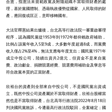
合憲，指憲法未規範政黨及附隨組織不當取得財產的處
理，基於黨國體制、憑藉執政優勢從國家、人民取得的財
產，應回復或匡正，意即移轉國有。
大法官釋憲結果出爐後，台北高等行政法院一審重啟審理
程序，認為國民黨從1953年到1972年都仰賴政府補助，
比例占該黨年收入5至9成，大多數年度超過8成，而黨費
收入僅占2%至4%，無法支應每年度支出；國民黨1971年
成立中投公司，陸續出資共2億元，但資金不是來自黨
費、政治獻金、捐贈競選經費、競選費用補助金及孳息等
符合政黨本質的正當財產。
欣裕台的資產則全部來自中投公司，不是國民黨出資成
立，既然中投公司資產屬於不當取得財產，欣裕台股權當
然也是不當取得財產，台北高等行政法院2022年8月18日
判決國民黨敗訴，今遭最高行政法院駁回，全案確定；國