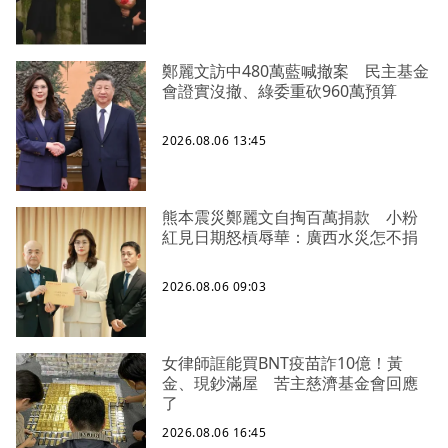
鄭麗文訪中480萬藍喊撤案 民主基金
會證實沒撤、綠委重砍960萬預算
2026.08.06 13:45
熊本震災鄭麗文自掏百萬捐款 小粉
紅見日期怒槓辱華：廣西水災怎不捐
2026.08.06 09:03
女律師誆能買BNT疫苗詐10億！黃
金、現鈔滿屋 苦主慈濟基金會回應
了
2026.08.06 16:45