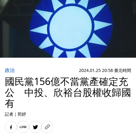
政治
2024.01.25 20:58 臺北時間
國民黨156億不當黨產確定充
公 中投、欣裕台股權收歸國
有
記者
｜
郭妤