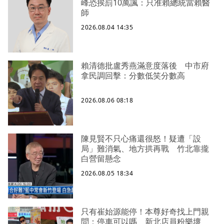
峰恐挨罰10萬諷：只准賴總統當賴醫
師
2026.08.04 14:35
賴清德批盧秀燕滿意度落後 中市府
拿民調回擊：分數低笑分數高
2026.08.06 08:18
陳見賢不只心痛還很怒！疑遭「設
局」難消氣、地方拱再戰 竹北靠攏
白營留懸念
2026.08.05 18:34
只有崔始源能停！本尊好奇找上門親
問：停車可以嗎 新北店員粉樂壞