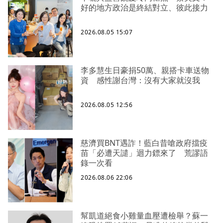
好的地方政治是終結對立、彼此接力
2026.08.05 15:07
李多慧生日豪捐50萬、親搭卡車送物
資 感性謝台灣：沒有大家就沒我
2026.08.05 12:56
慈濟買BNT遇詐！藍白昔嗆政府擋疫
苗「必遭天譴」迴力鏢來了 荒謬語
錄一次看
2026.08.06 22:06
幫凱道絕食小雞量血壓遭檢舉？蘇一