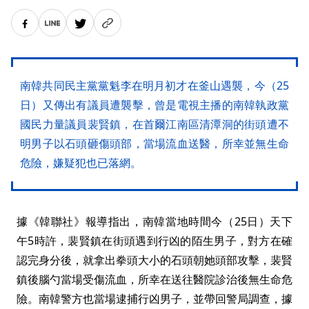
南韓共同民主黨黨魁李在明月初才在釜山遇襲，今（25
日）又傳出有議員遭襲擊，曾是電視主播的南韓執政黨
國民力量議員裴賢鎮，在首爾江南區清潭洞的街頭遭不
明男子以石頭砸傷頭部，當場流血送醫，所幸並無生命
危險，嫌疑犯也已落網。
據《韓聯社》報導指出，南韓當地時間今（25日）天下
午5時許，裴賢鎮在街頭遇到行凶的陌生男子，對方在確
認完身分後，就拿出拳頭大小的石頭朝她頭部攻擊，裴賢
鎮後腦勺當場受傷流血，所幸在送往醫院診治後無生命危
險。南韓警方也當場逮捕行凶男子，並帶回警局調查，據