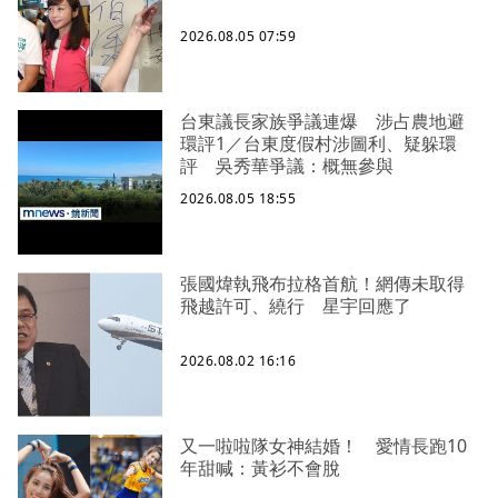
2026.08.05 07:59
台東議長家族爭議連爆 涉占農地避
環評1／台東度假村涉圖利、疑躲環
評 吳秀華爭議：概無參與
2026.08.05 18:55
張國煒執飛布拉格首航！網傳未取得
飛越許可、繞行 星宇回應了
2026.08.02 16:16
又一啦啦隊女神結婚！ 愛情長跑10
年甜喊：黃衫不會脫