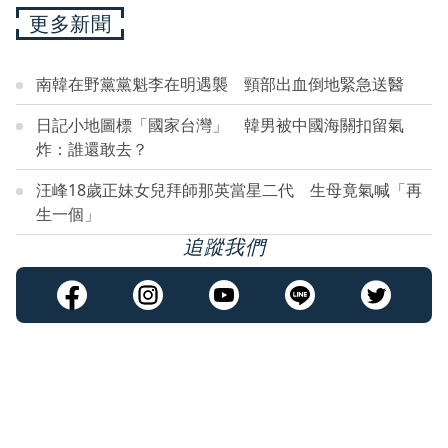
更多新聞
南韓在野黨黨魁李在明遇襲 頸部出血倒地緊急送醫
日記小地圖標「國家台灣」 韓男被中國海關扣留氣
炸：誰還敢去？
汪峰18歲正妹女兒拜師那英當星二代 生母竟氣喊「再
生一個」
追蹤我們