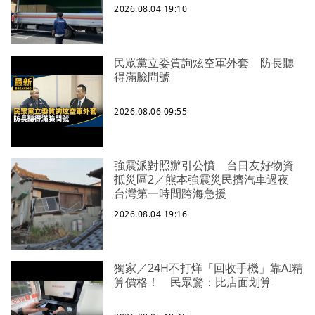
2026.08.04 19:10
民眾黨立委質詢炫空軍外套 防長聽
得滿臉問號
2026.08.06 09:55
強震派對照辦引公憤 台日友好物資
抵災區2／熊本強震災民擠汽車過夜
台灣第一時間跨海急援
2026.08.04 19:16
獨家／24H不打烊「回收手機」靠AI精
算價格！ 民眾驚：比店面划算