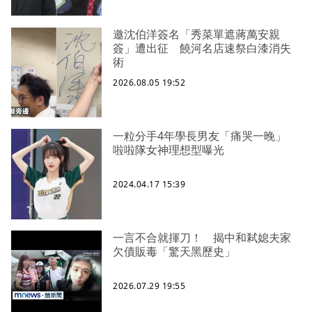
邀沈伯洋簽名「秀菜單遮蔣萬安親
簽」遭出征 饒河名店速祭白漆消失
術
2026.08.05 19:52
一粒分手4年學長男友「痛哭一晚」
啦啦隊女神理想型曝光
2024.04.17 15:39
一言不合就揮刀！ 揭中和弒媳夫家
欠債販毒「驚天黑歷史」
2026.07.29 19:55