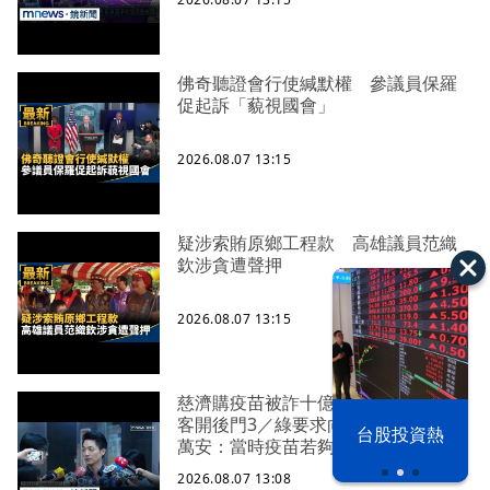
佛奇聽證會行使緘默權 參議員保羅
促起訴「藐視國會」
2026.08.07 13:15
疑涉索賄原鄉工程款 高雄議員范織
欽涉貪遭聲押
2026.08.07 13:15
慈濟購疫苗被詐十億 藍白遭轟為掮
客開後門3／綠要求向陳時中道歉 蔣
漢光42演習
台股投資熱
萬安：當時疫苗若夠就不需民間集資
2026.08.07 13:08