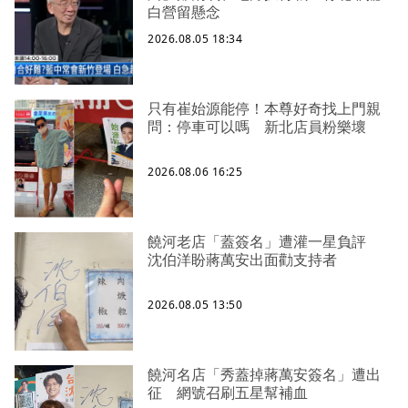
白營留懸念
2026.08.05 18:34
只有崔始源能停！本尊好奇找上門親
問：停車可以嗎 新北店員粉樂壞
2026.08.06 16:25
饒河老店「蓋簽名」遭灌一星負評
沈伯洋盼蔣萬安出面勸支持者
2026.08.05 13:50
饒河名店「秀蓋掉蔣萬安簽名」遭出
征 網號召刷五星幫補血