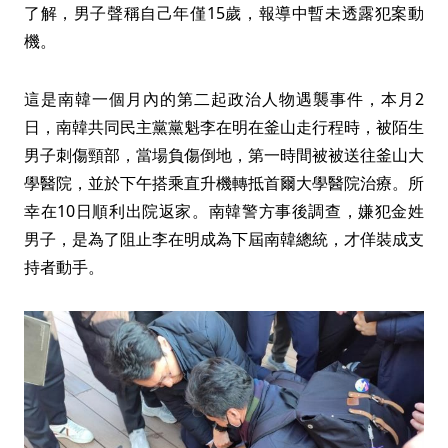
了解，男子聲稱自己年僅15歲，報導中暫未透露犯案動
機。
這是南韓一個月內的第二起政治人物遇襲事件，本月2
日，南韓共同民主黨黨魁李在明在釜山走行程時，被陌生
男子刺傷頸部，當場負傷倒地，第一時間被被送往釜山大
學醫院，並於下午搭乘直升機轉抵首爾大學醫院治療。所
幸在10日順利出院返家。南韓警方事後調查，嫌犯金姓
男子，是為了阻止李在明成為下屆南韓總統，才佯裝成支
持者動手。