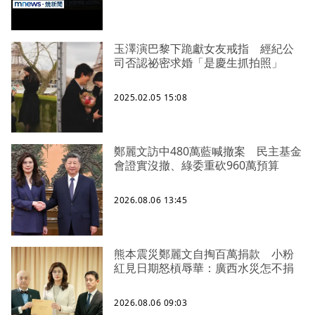
玉澤演巴黎下跪獻女友戒指 經紀公
司否認祕密求婚「是慶生抓拍照」
2025.02.05 15:08
鄭麗文訪中480萬藍喊撤案 民主基金
會證實沒撤、綠委重砍960萬預算
2026.08.06 13:45
熊本震災鄭麗文自掏百萬捐款 小粉
紅見日期怒槓辱華：廣西水災怎不捐
2026.08.06 09:03