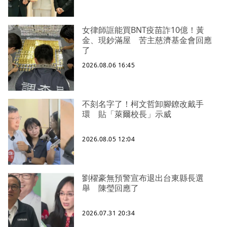
女律師誆能買BNT疫苗詐10億！黃
金、現鈔滿屋 苦主慈濟基金會回應
了
2026.08.06 16:45
不刻名字了！柯文哲卸腳鐐改戴手
環 貼「萊爾校長」示威
2026.08.05 12:04
劉櫂豪無預警宣布退出台東縣長選
舉 陳瑩回應了
2026.07.31 20:34