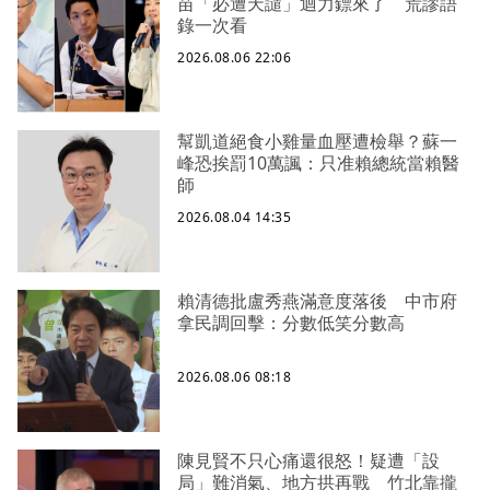
苗「必遭天譴」迴力鏢來了 荒謬語
錄一次看
2026.08.06 22:06
幫凱道絕食小雞量血壓遭檢舉？蘇一
峰恐挨罰10萬諷：只准賴總統當賴醫
師
2026.08.04 14:35
賴清德批盧秀燕滿意度落後 中市府
拿民調回擊：分數低笑分數高
2026.08.06 08:18
陳見賢不只心痛還很怒！疑遭「設
局」難消氣、地方拱再戰 竹北靠攏