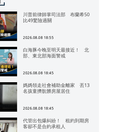
聞
川普前律師掌司法部 布蘭希50
比49驚險過關
2026.08.08 18:55
白海豚今晚至明天最接近！ 北
部、東北部海面警戒
2026.08.08 18:45
媽媽領走社會補助金離家 丟13
名孩童擠骯髒房屋居住
2026.08.08 18:45
代管出包爆糾紛！ 租約到期房
客卻不是合約承租人