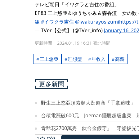
テレビ朝日「イワクラと吉住の番組」
EP83 三上悠亜＆ゆうちゃみ＆森香澄 女の数
組
#イワクラ吉住
@iwakurayosizumi
https:/
— TVer【公式】 (@TVer_info)
January 16, 20
更新時間
2024.01.19 16:31 臺北時間
三上悠亞
理想型
年收入
高薪
更多新聞
野生三上悠亞頂素顏大逛超商「手拿這味」
台積電漲破600元 Joeman擺脫超級韭菜
肯爺花2700萬秀「鈦合金假牙」 牙齒拔光