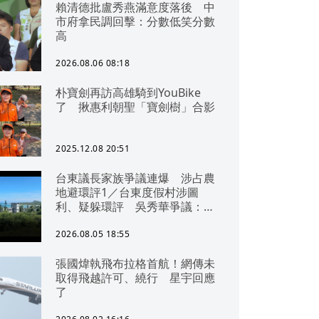
賴清德批盧秀燕滿意度落後 中
市府拿民調回擊：分數低笑分數
高
2026.08.06 08:18
朴寶劍再訪高雄騎到YouBike
了 揪惠利朝聖「寶劍樹」合影
2025.12.08 20:51
台東議長家族爭議連爆 涉占農
地避環評1／台東度假村涉圖
利、疑躲環評 吳秀華爭議：概
無參與
2026.08.05 18:55
張國煒執飛布拉格首航！網傳未
取得飛越許可、繞行 星宇回應
了