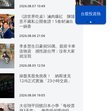
2026.08.07 10:49
漢光42演習
台股投資熱
《請世界吃桌》滷肉爆紅 陳隨
意不藏私公開食譜！5食材滷出
一鍋香
2026.08.06 21:06
李多慧生日豪捐50萬、親搭卡車
送物資 感性謝台灣：沒有大家
就沒我
2026.08.05 12:56
操盤美股免熬夜！ 納斯達克
12/6正式實施「23小時交易」
2026.08.06 19:05
大谷翔平回饋日本小學「每校普
發3手套」 廠商揭超暖細節