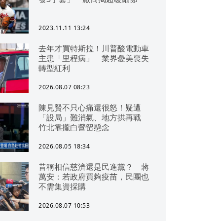
2023.11.11 13:24
去年才買特斯拉！川普酸電動車
主患「里程病」 業界憂美喪失
轉型紅利
2026.08.07 08:23
陳見賢不只心痛還很怒！疑遭
「設局」難消氣、地方拱再戰
竹北靠攏白營留懸念
2026.08.05 18:34
昔稱相信慈濟還是民進黨？ 蔣
萬安：若政府買夠疫苗，民團也
不需集資採購
2026.08.07 10:53