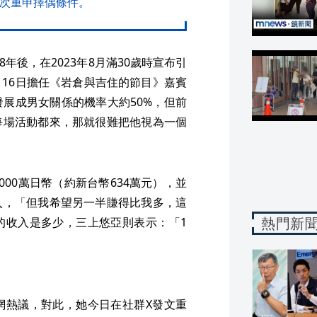
再次重申擇偶條件。
年後，在2023年8月滿30歲時宣布引
16日擔任《岩倉與吉住的節目》嘉賓
展成男女關係的機率大約50%，但前
每場活動都來，那就很難把他視為一個
00萬日幣（約新台幣634萬元），並
入，「但我希望另一半賺得比我多，這
熱門新
的收入是多少，三上悠亞則表示：「1
網熱議，對此，她今日在社群X發文重