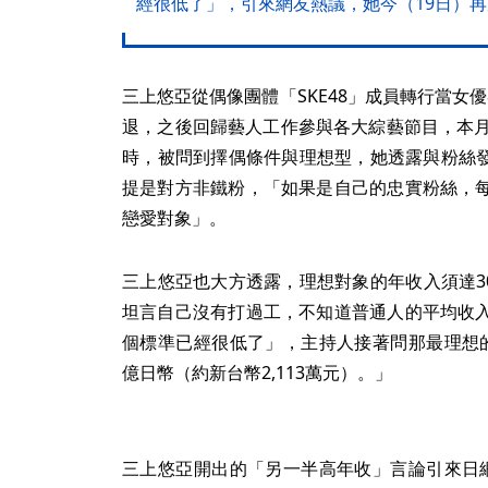
經很低了」，引來網友熱議，她今（19日）
三上悠亞從偶像團體「SKE48」成員轉行當女優8
退，之後回歸藝人工作參與各大綜藝節目，本月
時，被問到擇偶條件與理想型，她透露與粉絲發
提是對方非鐵粉，「如果是自己的忠實粉絲，
戀愛對象」。
三上悠亞也大方透露，理想對象的年收入須達30
坦言自己沒有打過工，不知道普通人的平均收
個標準已經很低了」，主持人接著問那最理想
億日幣（約新台幣2,113萬元）。」
三上悠亞開出的「另一半高年收」言論引來日