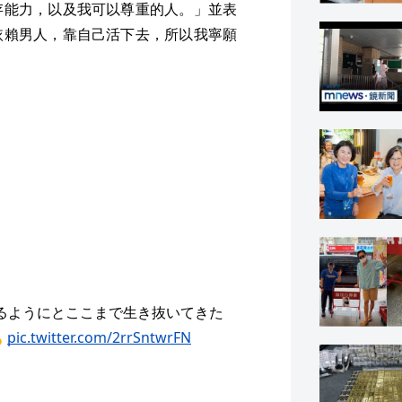
存能力，以及我可以尊重的人。」並表
依賴男人，靠自己活下去，所以我寧願
るようにとここまで生き抜いてきた

pic.twitter.com/2rrSntwrFN