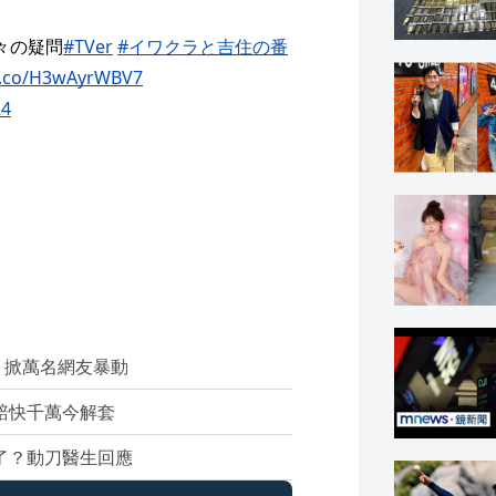
々の疑問
#TVer
#イワクラと吉住の番
/t.co/H3wAyrWBV7
24
 掀萬名網友暴動
！賠快千萬今解套
了？動刀醫生回應