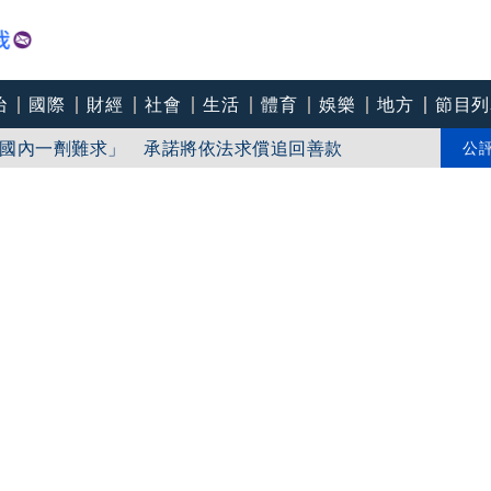
治
國際
財經
社會
生活
體育
娛樂
地方
節目列
建商嗆消保官來再說
國內一劑難求」 承諾將依法求償追回善款
公
／渾然不知？慈濟遭掮客詐10.6億 張景森：顏博