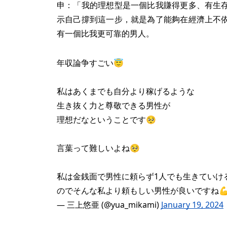
申：「我的理想型是一個比我賺得更多、有生
示自己撐到這一步，就是為了能夠在經濟上不
有一個比我更可靠的男人。
年収論争すごい😇
私はあくまでも自分より稼げるような
生き抜く力と尊敬できる男性が
理想だなということです🥺
言葉って難しいよね🥺
私は金銭面で男性に頼らず1人でも生きていけ
のでそんな私より頼もしい男性が良いですね
— 三上悠亜 (@yua_mikami)
January 19, 2024