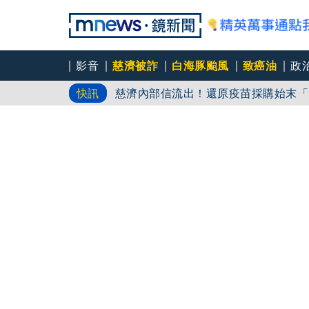
影音
慈濟被詐
白海豚颱風
致癌油
政
「廣川漾」第三次說明會 解約戶爆：
快訊
慈濟內部信流出！還原疫苗採購始末「
雙北週末拚選戰 藍綠白再槓採購疫苗4
文下台