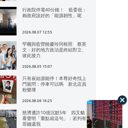
行政院停電40分鐘！ 藍委批：
賴政府說好的「能源韌性」呢
2026.08.07 12:55
罕曬與藍營饒慶玲同框照 蔡英
文：好的地方政治是終結對立、
彼此接力
2026.08.05 15:07
只有崔始源能停！本尊好奇找上
門親問：停車可以嗎 新北店員
粉樂壞
2026.08.06 16:25
慈濟遭詐10億沉默5年 四叉貓
看聲明「重點就這句」：若判有
罪錢還我