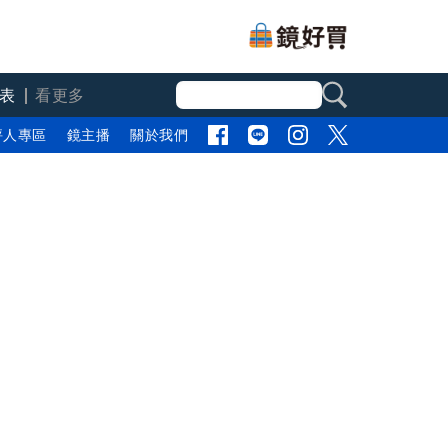
表
看更多
評人專區
鏡主播
關於我們