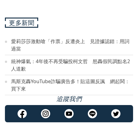
更多新聞
愛莉莎莎激動嗆「作票」反遭炎上 見證據認錯：用詞
過當
統神爆氣：4年後不再受騙投柯文哲 怒轟假民調點名2
人道歉
馬斯克轟YouTube詐騙廣告多！貼這圖反諷 網起鬨：
買下來
追蹤我們