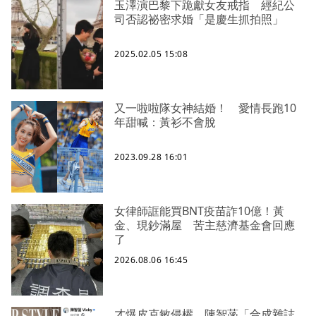
玉澤演巴黎下跪獻女友戒指 經紀公
司否認祕密求婚「是慶生抓拍照」
2025.02.05 15:08
又一啦啦隊女神結婚！ 愛情長跑10
年甜喊：黃衫不會脫
2023.09.28 16:01
女律師誆能買BNT疫苗詐10億！黃
金、現鈔滿屋 苦主慈濟基金會回應
了
2026.08.06 16:45
才爆皮克敏侵權 陳智菡「合成雜誌