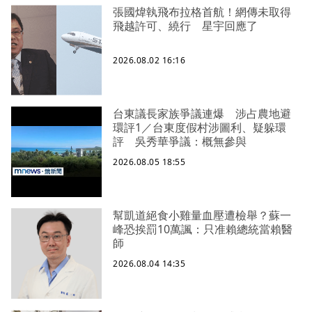
張國煒執飛布拉格首航！網傳未取得
飛越許可、繞行 星宇回應了
2026.08.02 16:16
台東議長家族爭議連爆 涉占農地避
環評1／台東度假村涉圖利、疑躲環
評 吳秀華爭議：概無參與
2026.08.05 18:55
幫凱道絕食小雞量血壓遭檢舉？蘇一
峰恐挨罰10萬諷：只准賴總統當賴醫
師
2026.08.04 14:35