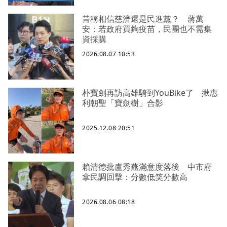
昔稱相信慈濟還是民進黨？ 蔣萬
安：若政府買夠疫苗，民團也不需集
資採購
2026.08.07 10:53
朴寶劍再訪高雄騎到YouBike了 揪惠
利朝聖「寶劍樹」合影
2025.12.08 20:51
賴清德批盧秀燕滿意度落後 中市府
拿民調回擊：分數低笑分數高
2026.08.06 08:18