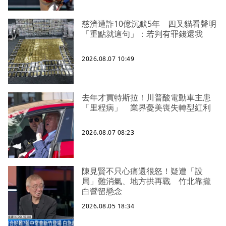
慈濟遭詐10億沉默5年 四叉貓看聲明
「重點就這句」：若判有罪錢還我
2026.08.07 10:49
去年才買特斯拉！川普酸電動車主患
「里程病」 業界憂美喪失轉型紅利
2026.08.07 08:23
陳見賢不只心痛還很怒！疑遭「設
局」難消氣、地方拱再戰 竹北靠攏
白營留懸念
2026.08.05 18:34