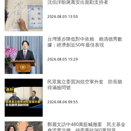
沈伯洋盼蔣萬安出面勸支持者
2026.08.05 13:50
台灣逐步降低對中依賴 賴清德秀數
據：經濟創近50年最佳表現
2026.08.05 15:29
民眾黨立委質詢炫空軍外套 防長聽
得滿臉問號
2026.08.06 09:55
鄭麗文訪中480萬藍喊撤案 民主基金
會證實沒撤、綠委重砍960萬預算