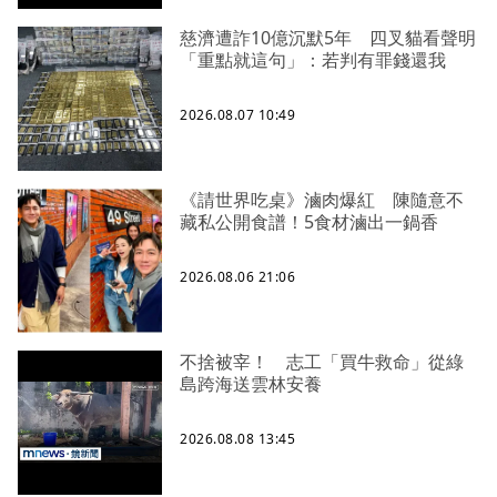
慈濟遭詐10億沉默5年 四叉貓看聲明
「重點就這句」：若判有罪錢還我
2026.08.07 10:49
《請世界吃桌》滷肉爆紅 陳隨意不
藏私公開食譜！5食材滷出一鍋香
2026.08.06 21:06
不捨被宰！ 志工「買牛救命」從綠
島跨海送雲林安養
2026.08.08 13:45