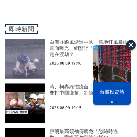
即時新聞
白海豚颱風游進中國！當地狂風暴雨
畫面曝光 網驚呼「比巴威大」：這
是在渡劫？
2026.08.09 19:40
蔣、柯轟綠擋疫苗！ 醫師酸：嘴喊
漢光42演習
台股投資熱
要打中國疫苗、卻搶打AZ
2026.08.09 19:15
伊朗最高領袖傳病危「恐隨時過