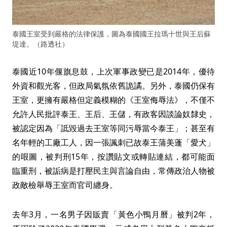
泰國王室受到嚴格的法律保護，圖為泰國國王拉瑪十世與王后蘇
堤達。（路透社）
泰國近10年偃旗息鼓，上次軍事政變已是2014年，優待
外資和觀光客，但政局氣氛依舊詭譎。另外，泰國仍保有
王室，更擁有嚴格但定義模糊的《王室侮辱法》，不僅不
允許人民批評泰王、王后、王儲，有政客因談論奴隸史，
被認定因為「詆毀過去王室等同污辱當今泰王」；甚至有
名年輕的工廠工人，因一張諷刺已故泰王蒲美蓬「愛犬」
的哏圖，被判刑15年，按讚貼文或轉貼連結，都可能面
臨重刑，被詬病是打壓民主與言論自由，常傳政治人物被
政敵檢舉辱王室而官司纏身。
去年3月，一名男子因販賣「黃色小鴨月曆」被判2年，