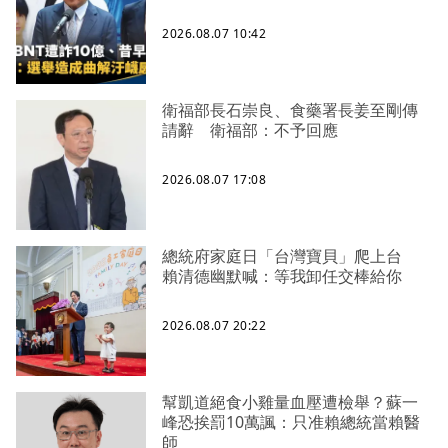
2026.08.07 10:42
衛福部長石崇良、食藥署長姜至剛傳
請辭 衛福部：不予回應
2026.08.07 17:08
總統府家庭日「台灣寶貝」爬上台
賴清德幽默喊：等我卸任交棒給你
2026.08.07 20:22
幫凱道絕食小雞量血壓遭檢舉？蘇一
峰恐挨罰10萬諷：只准賴總統當賴醫
師