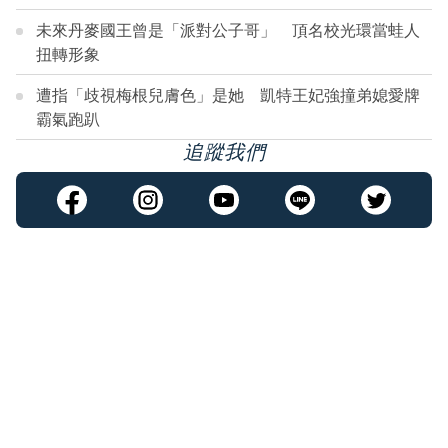
未來丹麥國王曾是「派對公子哥」 頂名校光環當蛙人
扭轉形象
遭指「歧視梅根兒膚色」是她 凱特王妃強撞弟媳愛牌
霸氣跑趴
追蹤我們