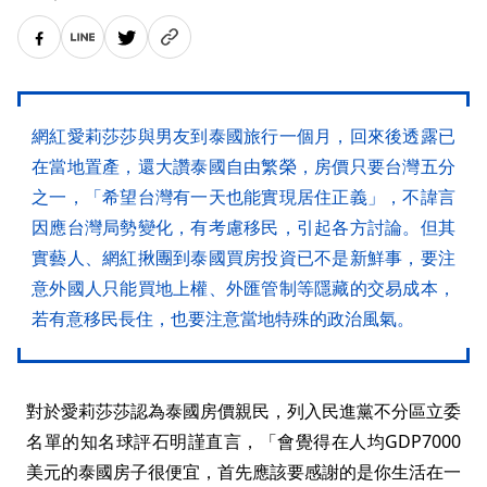
網紅愛莉莎莎與男友到泰國旅行一個月，回來後透露已
在當地置產，還大讚泰國自由繁榮，房價只要台灣五分
之一，「希望台灣有一天也能實現居住正義」，不諱言
因應台灣局勢變化，有考慮移民，引起各方討論。但其
實藝人、網紅揪團到泰國買房投資已不是新鮮事，要注
意外國人只能買地上權、外匯管制等隱藏的交易成本，
若有意移民長住，也要注意當地特殊的政治風氣。
對於愛莉莎莎認為泰國房價親民，列入民進黨不分區立委
名單的知名球評石明謹直言，「會覺得在人均GDP7000
美元的泰國房子很便宜，首先應該要感謝的是你生活在一