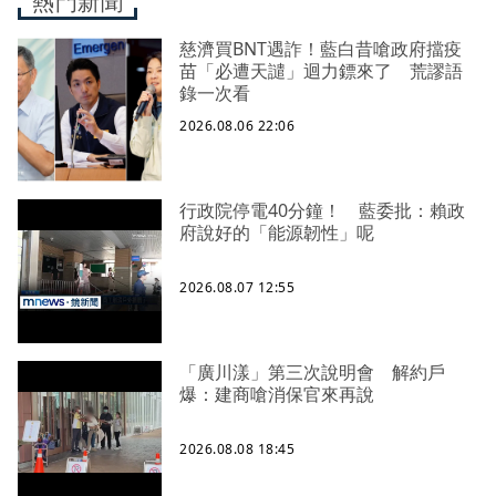
熱門新聞
慈濟買BNT遇詐！藍白昔嗆政府擋疫
苗「必遭天譴」迴力鏢來了 荒謬語
錄一次看
2026.08.06 22:06
行政院停電40分鐘！ 藍委批：賴政
府說好的「能源韌性」呢
2026.08.07 12:55
「廣川漾」第三次說明會 解約戶
爆：建商嗆消保官來再說
2026.08.08 18:45