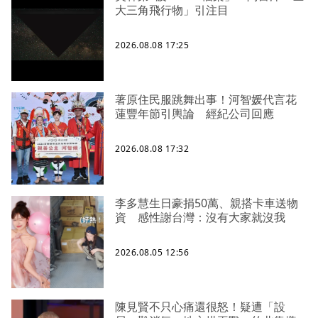
大三角飛行物」引注目
2026.08.08 17:25
著原住民服跳舞出事！河智媛代言花
蓮豐年節引輿論 經紀公司回應
2026.08.08 17:32
李多慧生日豪捐50萬、親搭卡車送物
資 感性謝台灣：沒有大家就沒我
2026.08.05 12:56
陳見賢不只心痛還很怒！疑遭「設