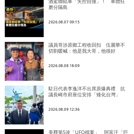
酒駕聯結車「失控自撞」！ 車體狂
磨分隔島
2026.08.07 09:15
議員哥涉原鄉工程收回扣 伍麗華不
切割暖喊：他是我大哥，他很好
2026.08.08 18:09
駐日代表李逸洋不出席原爆典禮 抗
議長崎市府座位安排「矮化台灣」
2026.08.09 12:36
美釋第5波「UFO檔案」 阿富汗「巨