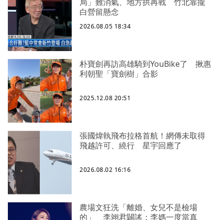
局」難消氣、地方拱再戰 竹北靠攏
白營留懸念
2026.08.05 18:34
朴寶劍再訪高雄騎到YouBike了 揪惠
利朝聖「寶劍樹」合影
2025.12.08 20:51
張國煒執飛布拉格首航！網傳未取得
飛越許可、繞行 星宇回應了
2026.08.02 16:16
農場文狂洗「離婚、女兒不是檢場
的」 李翊君闢謠：李媽一度當真