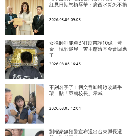
紅見日期怒槓辱華：廣西水災怎不捐
2026.08.06 09:03
女律師誆能買BNT疫苗詐10億！黃
金、現鈔滿屋 苦主慈濟基金會回應
了
2026.08.06 16:45
不刻名字了！柯文哲卸腳鐐改戴手
環 貼「萊爾校長」示威
2026.08.05 12:04
劉櫂豪無預警宣布退出台東縣長選