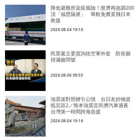
降低避難所染疫風險！慈濟再急調200
頂「福慧隔屏」 華航免費直飛日本
救援
2026.08.04 19:10
民眾黨立委質詢炫空軍外套 防長聽
得滿臉問號
2026.08.06 09:55
強震派對照辦引公憤 台日友好物資
抵災區2／熊本強震災民擠汽車過夜
台灣第一時間跨海急援
2026.08.04 19:16