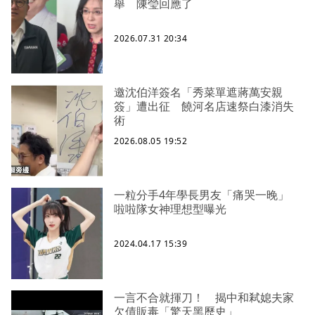
舉 陳瑩回應了
2026.07.31 20:34
邀沈伯洋簽名「秀菜單遮蔣萬安親
簽」遭出征 饒河名店速祭白漆消失
術
2026.08.05 19:52
一粒分手4年學長男友「痛哭一晚」
啦啦隊女神理想型曝光
2024.04.17 15:39
一言不合就揮刀！ 揭中和弒媳夫家
欠債販毒「驚天黑歷史」