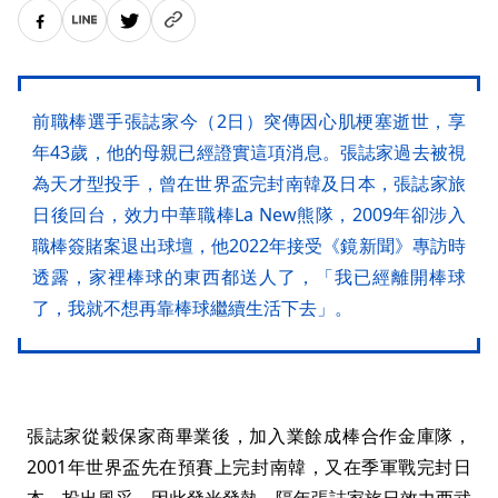
前職棒選手張誌家今（2日）突傳因心肌梗塞逝世，享
年43歲，他的母親已經證實這項消息。張誌家過去被視
為天才型投手，曾在世界盃完封南韓及日本，張誌家旅
日後回台，效力中華職棒La New熊隊，2009年卻涉入
職棒簽賭案退出球壇，他2022年接受《鏡新聞》專訪時
透露，家裡棒球的東西都送人了，「我已經離開棒球
了，我就不想再靠棒球繼續生活下去」。
張誌家從穀保家商畢業後，加入業餘成棒合作金庫隊，
2001年世界盃先在預賽上完封南韓，又在季軍戰完封日
本，投出風采，因此發光發熱，隔年張誌家旅日效力西武