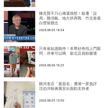
陳見賢不只心痛還很怒！疑遭「設
局」難消氣、地方拱再戰 竹北靠攏
白營留懸念
2026.08.05 18:34
只有崔始源能停！本尊好奇找上門親
問：停車可以嗎 新北店員粉樂壞
2026.08.06 16:25
饒河老店「蓋簽名」遭灌一星負評
沈伯洋盼蔣萬安出面勸支持者
2026.08.05 13:50