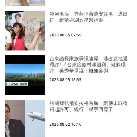
饒河名店「秀蓋掉蔣萬安簽名」遭出
征 網號召刷五星幫補血
2026.08.05 07:59
台東議長家族爭議連爆 涉占農地避
環評1／台東度假村涉圖利、疑躲環
評 吳秀華爭議：概無參與
2026.08.05 18:55
張國煒執飛布拉格首航！網傳未取得
飛越許可、繞行 星宇回應了
2026.08.02 16:16