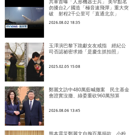
共軍首曝「人形機器士兵」 美罕點名
勿擾台2／國造「極音速飛彈」重大突
破 射程2千公里可「直通北京」
2026.08.02 18:35
玉澤演巴黎下跪獻女友戒指 經紀公
司否認祕密求婚「是慶生抓拍照」
2025.02.05 15:08
鄭麗文訪中480萬藍喊撤案 民主基金
會證實沒撤、綠委重砍960萬預算
2026.08.06 13:45
熊本震災鄭麗文自掏百萬捐款 小粉