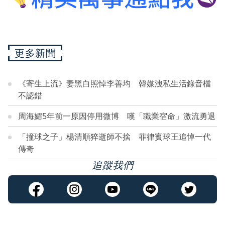
更多新聞
《寄生上流》妻黑白照悼李善均 韓媒洩私生活錄音檔
不認錯
周海媚5年前一原因停用微博 嘆「職業宿命」激流勇退
「撞球之子」楊清順猝逝師不捨 菲律賓球王追悼一代
傳奇
追蹤我們