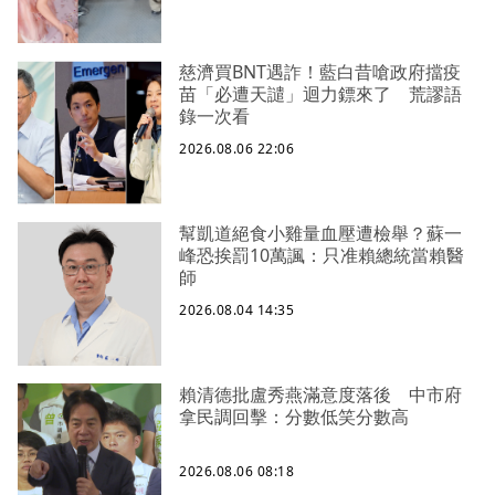
慈濟買BNT遇詐！藍白昔嗆政府擋疫
苗「必遭天譴」迴力鏢來了 荒謬語
錄一次看
2026.08.06 22:06
幫凱道絕食小雞量血壓遭檢舉？蘇一
峰恐挨罰10萬諷：只准賴總統當賴醫
師
2026.08.04 14:35
賴清德批盧秀燕滿意度落後 中市府
拿民調回擊：分數低笑分數高
2026.08.06 08:18