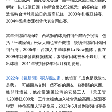
獅隊，以1.2億日圓（約新台幣2,652萬元）的簽約金，締
造當時台灣球員旅日的最高紀錄，2003年札幌亞錦賽、
2004年雅典奧運都曾代表台灣出賽。
當年張誌家結婚時，西武獅的球員們到台灣給予祝福，包
括「平成怪物」松坂大輔也來台觀禮，後續張誌家因傷回
到台灣，2006年回台加入中華職棒La New熊隊，但在
2009年就爆發職棒簽賭案，張誌家因此被永不錄用、逐
出球壇，2011年被判刑2年2個月有期徒刑。
2022年《鏡新聞》專訪張誌家
，他坦言「成也是我敗也
是我」，可能因為交到一些不好的朋友，碰到賭的東西。
離開球壇後，他改當通風設備的安裝工人，1天工資
1,200到2,000元，工作空檔他加入社會業餘高爾夫巡迴賽
聯盟，轉往高爾夫球界發展，2023年5月曾到澎湖指導美