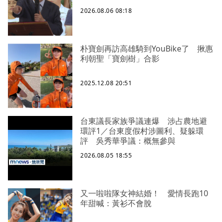
2026.08.06 08:18
朴寶劍再訪高雄騎到YouBike了 揪惠
利朝聖「寶劍樹」合影
2025.12.08 20:51
台東議長家族爭議連爆 涉占農地避
環評1／台東度假村涉圖利、疑躲環
評 吳秀華爭議：概無參與
2026.08.05 18:55
又一啦啦隊女神結婚！ 愛情長跑10
年甜喊：黃衫不會脫