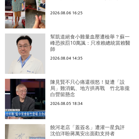
2026.08.06 16:25
幫凱道絕食小雞量血壓遭檢舉？蘇一
峰恐挨罰10萬諷：只准賴總統當賴醫
師
2026.08.04 14:35
陳見賢不只心痛還很怒！疑遭「設
局」難消氣、地方拱再戰 竹北靠攏
白營留懸念
2026.08.05 18:34
饒河老店「蓋簽名」遭灌一星負評
沈伯洋盼蔣萬安出面勸支持者