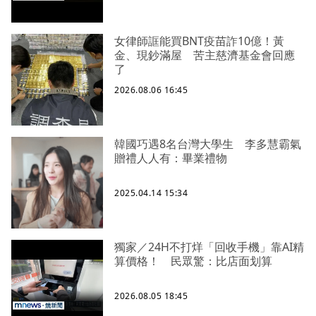
女律師誆能買BNT疫苗詐10億！黃
金、現鈔滿屋 苦主慈濟基金會回應
了
2026.08.06 16:45
韓國巧遇8名台灣大學生 李多慧霸氣
贈禮人人有：畢業禮物
2025.04.14 15:34
獨家／24H不打烊「回收手機」靠AI精
算價格！ 民眾驚：比店面划算
2026.08.05 18:45