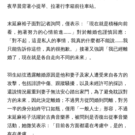
夜早晨背著小提琴、拉著行李箱前往車站。
末延麻裕子面對記者詢問，僅表示：「現在就是積極向前
看，抱著努力的心情前進……」對於離婚也謹慎回應：
「對不起，這是私人的事情，我真的什麼都不能說……我
只能告訴你這些，真的很抱歉。」接著又強調「我已經離
婚了，現在就是各自走向不同的未來」。
羽生結弦透露離婚原因是他和妻子及家人遭受來自各方的
攻擊，包括誹謗中傷、跟蹤騷擾，以及未經許可的採訪，
還說情況嚴重到妻子無法安心踏出家門，為了避免耽誤對
方的未來，因此決定離婚；不過男方從閃婚到閃離，對另
一半的身分始終守口如瓶，僅用「一般人士」形容，不過
末延麻裕子活躍於古典音樂界，被問到是否復出從事音樂
活動，她微笑表示：「目前各方面都還在考慮中，是的，
有在考慮。」