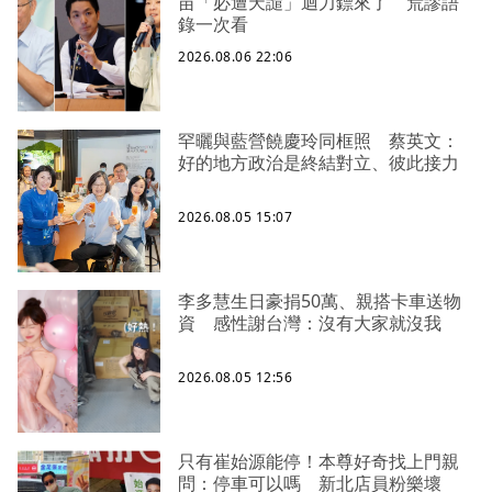
苗「必遭天譴」迴力鏢來了 荒謬語
錄一次看
2026.08.06 22:06
罕曬與藍營饒慶玲同框照 蔡英文：
好的地方政治是終結對立、彼此接力
2026.08.05 15:07
李多慧生日豪捐50萬、親搭卡車送物
資 感性謝台灣：沒有大家就沒我
2026.08.05 12:56
只有崔始源能停！本尊好奇找上門親
問：停車可以嗎 新北店員粉樂壞