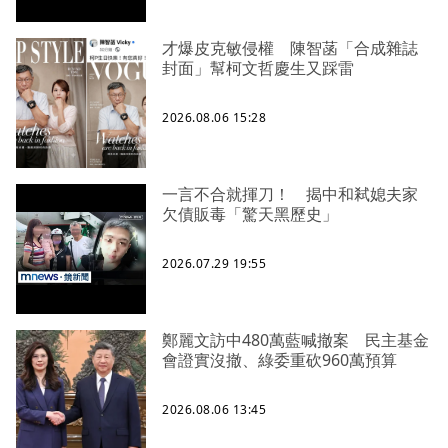
才爆皮克敏侵權 陳智菡「合成雜誌
封面」幫柯文哲慶生又踩雷
2026.08.06 15:28
一言不合就揮刀！ 揭中和弒媳夫家
欠債販毒「驚天黑歷史」
2026.07.29 19:55
鄭麗文訪中480萬藍喊撤案 民主基金
會證實沒撤、綠委重砍960萬預算
2026.08.06 13:45