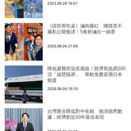
2023.09.28 16:01
《請世界吃桌》滷肉爆紅 陳隨意不
藏私公開食譜！5食材滷出一鍋香
2026.08.06 21:06
降低避難所染疫風險！慈濟再急調200
頂「福慧隔屏」 華航免費直飛日本
救援
2026.08.04 19:10
台灣逐步降低對中依賴 賴清德秀數
據：經濟創近50年最佳表現