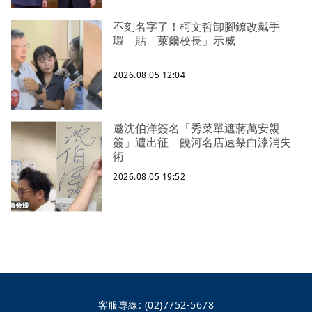
不刻名字了！柯文哲卸腳鐐改戴手
環 貼「萊爾校長」示威
2026.08.05 12:04
邀沈伯洋簽名「秀菜單遮蔣萬安親
簽」遭出征 饒河名店速祭白漆消失
術
2026.08.05 19:52
客服專線:
(02)7752-5678