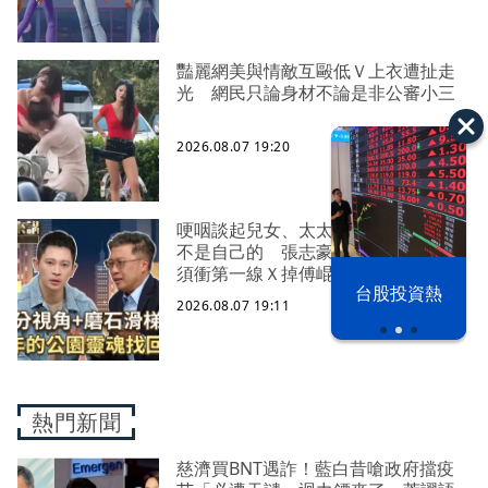
豔麗網美與情敵互毆低Ｖ上衣遭扯走
光 網民只論身材不論是非公審小三
2026.08.07 19:20
哽咽談起兒女、太太、與爸媽 時間
不是自己的 張志豪：「為了國家必
須衝第一線Ｘ掉傅崐萁」
漢光42演習
台股投資熱
2026.08.07 19:11
熱門新聞
慈濟買BNT遇詐！藍白昔嗆政府擋疫