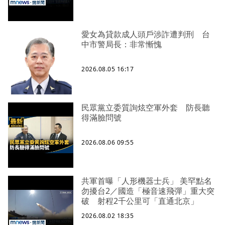
愛女為貸款成人頭戶涉詐遭判刑 台
中市警局長：非常慚愧
2026.08.05 16:17
民眾黨立委質詢炫空軍外套 防長聽
得滿臉問號
2026.08.06 09:55
共軍首曝「人形機器士兵」 美罕點名
勿擾台2／國造「極音速飛彈」重大突
破 射程2千公里可「直通北京」
2026.08.02 18:35