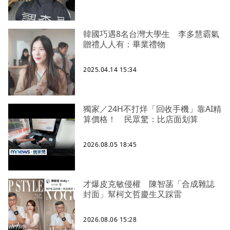
韓國巧遇8名台灣大學生 李多慧霸氣
贈禮人人有：畢業禮物
2025.04.14 15:34
獨家／24H不打烊「回收手機」靠AI精
算價格！ 民眾驚：比店面划算
2026.08.05 18:45
才爆皮克敏侵權 陳智菡「合成雜誌
封面」幫柯文哲慶生又踩雷
2026.08.06 15:28