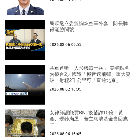
民眾黨立委質詢炫空軍外套 防長聽
得滿臉問號
2026.08.06 09:55
共軍首曝「人形機器士兵」 美罕點名
勿擾台2／國造「極音速飛彈」重大突
破 射程2千公里可「直通北京」
2026.08.02 18:35
女律師誆能買BNT疫苗詐10億！黃
金、現鈔滿屋 苦主慈濟基金會回應
了
2026.08.06 16:45