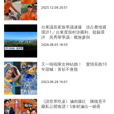
2025.12.08 20:51
台東議長家族爭議連爆 涉占農地避
環評1／台東度假村涉圖利、疑躲環
評 吳秀華爭議：概無參與
2026.08.05 18:55
又一啦啦隊女神結婚！ 愛情長跑10
年甜喊：黃衫不會脫
2023.09.28 16:01
《請世界吃桌》滷肉爆紅 陳隨意不
藏私公開食譜！5食材滷出一鍋香