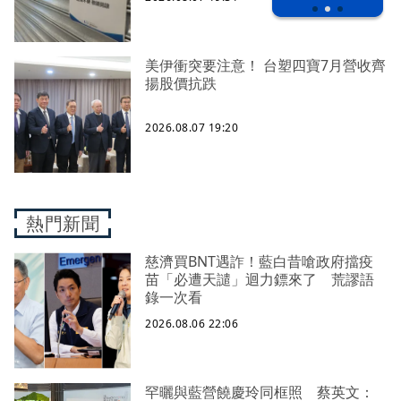
美伊衝突要注意！ 台塑四寶7月營收齊
揚股價抗跌
2026.08.07 19:20
熱門新聞
慈濟買BNT遇詐！藍白昔嗆政府擋疫
苗「必遭天譴」迴力鏢來了 荒謬語
錄一次看
2026.08.06 22:06
罕曬與藍營饒慶玲同框照 蔡英文：