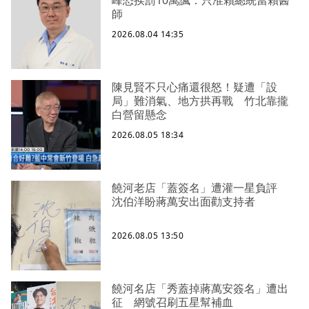
峰恐挨罰10萬諷：只准賴總統當賴醫
師
2026.08.04 14:35
陳見賢不只心痛還很怒！疑遭「設
局」難消氣、地方拱再戰 竹北靠攏
白營留懸念
2026.08.05 18:34
饒河老店「蓋簽名」遭灌一星負評
沈伯洋盼蔣萬安出面勸支持者
2026.08.05 13:50
饒河名店「秀蓋掉蔣萬安簽名」遭出
征 網號召刷五星幫補血