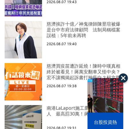
2026.08.07 19:43
慈濟挨詐十億／神鬼律師陳昱瑄被爆
是台中市府法律顧問 法制局稱檔案
誤植：5年前未再聘
2026.08.07 19:40
慈濟買疫苗遭詐延燒！陳時中嘆真相
終於被看見！蔣萬安翻車又怪中央？
宏不讓獨揭起訴書打臉藍白？柯文哲
生日嚇一大跳忘記腳傷？虐童案再
2026.08.07 19:38
爆！北市府突襲稽查變套招？
南港LaLaport施工鷹架5樓掉落砸傷
人 最高罰30萬！蔣萬安回應了
漢光42演習
台股投資熱
2026.08.07 19:31