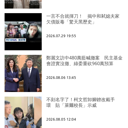
一言不合就揮刀！ 揭中和弒媳夫家
欠債販毒「驚天黑歷史」
2026.07.29 19:55
鄭麗文訪中480萬藍喊撤案 民主基金
會證實沒撤、綠委重砍960萬預算
2026.08.06 13:45
不刻名字了！柯文哲卸腳鐐改戴手
環 貼「萊爾校長」示威
2026.08.05 12:04