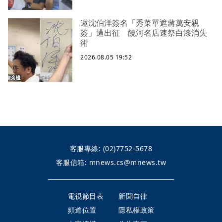
邀沈伯洋簽名「秀菜單遮蔣萬安親
簽」遭出征 饒河名店速祭白漆消失
術
2026.08.05 19:52
客服專線:
(02)7752-5678
客服信箱:
mnews.cs@mnews.tw
電視節目表
新聞自律
頻道位置
隱私權政策