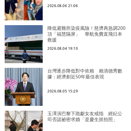
2026.08.06 21:06
降低避難所染疫風險！慈濟再急調200
頂「福慧隔屏」 華航免費直飛日本
救援
2026.08.04 19:10
台灣逐步降低對中依賴 賴清德秀數
據：經濟創近50年最佳表現
2026.08.05 15:29
玉澤演巴黎下跪獻女友戒指 經紀公
司否認祕密求婚「是慶生抓拍照」