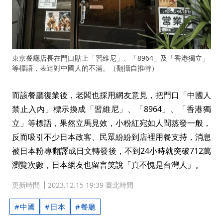
東京餐廳店長在門口貼上「習維尼」、「8964」及「香港獨立」
等標語，表達對中國人的不滿。（翻攝自推特）
而該餐廳復業後，老闆也採用網友意見，把門口「中國人
禁止入內」標示換成「習維尼」、「8964」、「香港獨
立」等標語，果然立馬見效，小粉紅宛如人間蒸發一般，
反而吸引不少日本政客、民眾紛紛到店裡用餐支持，消息
被日本粉專翻譯成日文轉發後，不到24小時就突破712萬
瀏覽次數，日本網友也留言笑說「真不愧是台灣人」。
更新時間
2023.12.15 19:39 臺北時間
中國
日本
餐廳