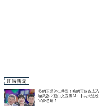
即時新聞
藍網軍講師扯共諜！暗網買個資成恐
嚇武器？藍白文宣瘋AI！中共大追稅
富豪急逃？