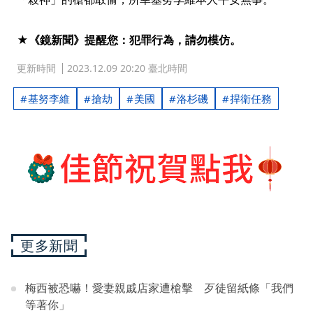
★《鏡新聞》提醒您：犯罪行為，請勿模仿。
更新時間
2023.12.09 20:20 臺北時間
基努李維
搶劫
美國
洛杉磯
捍衛任務
更多新聞
梅西被恐嚇！愛妻親戚店家遭槍擊 歹徒留紙條「我們
等著你」