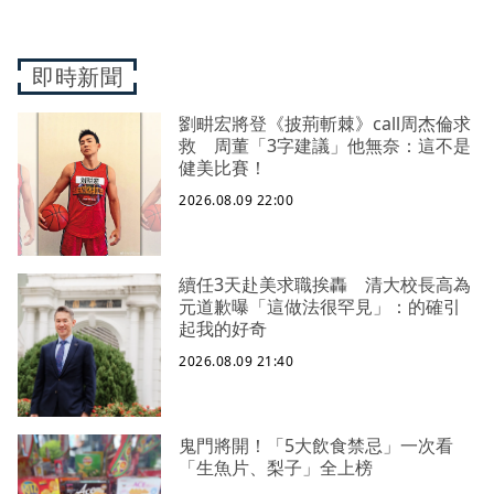
即時新聞
劉畊宏將登《披荊斬棘》call周杰倫求
救 周董「3字建議」他無奈：這不是
健美比賽！
2026.08.09 22:00
續任3天赴美求職挨轟 清大校長高為
元道歉曝「這做法很罕見」：的確引
起我的好奇
2026.08.09 21:40
鬼門將開！「5大飲食禁忌」一次看
「生魚片、梨子」全上榜