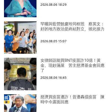
2026.08.06 18:29
罕曬與藍營饒慶玲同框照 蔡英文：
好的地方政治是終結對立、彼此接力
2026.08.05 15:07
女律師誆能買BNT疫苗詐10億！黃
金、現鈔滿屋 苦主慈濟基金會回應
了
2026.08.06 16:45
慈濟買疫苗遭詐！昔遭轟擋疫苗 陳
時中今露面回應