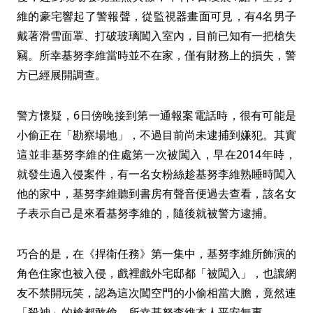
維的豪宅響起了警報聲，從監視器畫面可見，有4名男子
戴著滑雪面罩、打破玻璃闖入室內，目前已知有一把槍失
竊。所幸基努李維當時並不在家，僅有財務上的損失，警
方已經展開調查。
警方懷疑，6日傍晚接到第一通報案電話時，很有可能是
小偷正在「勘察場地」，不過目前尚未逮捕到嫌犯。其實
這並非基努李維的住處第一次被闖入，早在2014年時，
就發生過入侵案件，有一名女粉絲趁基努李維熟睡時闖入
他的家中，基努李維聽到書房有聲音便過去查看，該名女
子表示自己是來看基努李維的，隨後就被警方逮捕。
巧合的是，在《捍衛任務》第一集中，基努李維所飾演的
角色住家也被入侵，戲裡戲外宅邸都「被闖入」，也讓網
友不禁開玩笑，認為這次闖空門的小偷相當大膽，竟然連
「殺神」的槍都敢偷，所幸基努李維本人平安無事。