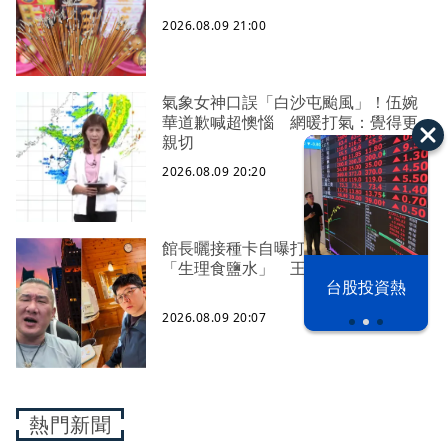
2026.08.09 21:00
氣象女神口誤「白沙屯颱風」！伍婉
華道歉喊超懊惱 網暖打氣：覺得更
親切
2026.08.09 20:20
館長曬接種卡自曝打3劑高端、影射
「生理食鹽水」 王浩宇喊檢舉
漢光42演習
台股投資熱
2026.08.09 20:07
熱門新聞