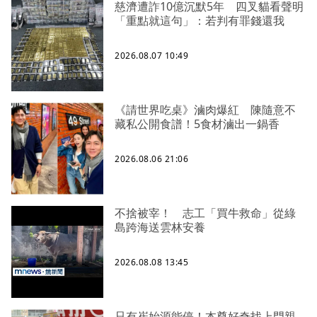
慈濟遭詐10億沉默5年 四叉貓看聲明
「重點就這句」：若判有罪錢還我
2026.08.07 10:49
《請世界吃桌》滷肉爆紅 陳隨意不
藏私公開食譜！5食材滷出一鍋香
2026.08.06 21:06
不捨被宰！ 志工「買牛救命」從綠
島跨海送雲林安養
2026.08.08 13:45
只有崔始源能停！本尊好奇找上門親