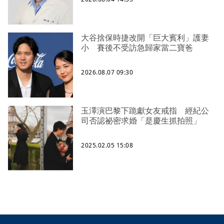
大谷捨保時捷改開「巨大賓利」護妻
小 賽後不受訪急歸家當二寶爸
2026.08.07 09:30
玉澤演巴黎下跪獻女友戒指 經紀公
司否認祕密求婚「是慶生抓拍照」
2025.02.05 15:08