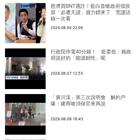
慈濟買BNT遇詐！藍白昔嗆政府擋疫
苗「必遭天譴」迴力鏢來了 荒謬語
錄一次看
2026.08.06 22:06
行政院停電40分鐘！ 藍委批：賴政
府說好的「能源韌性」呢
2026.08.07 12:55
「廣川漾」第三次說明會 解約戶
爆：建商嗆消保官來再說
2026.08.08 18:45