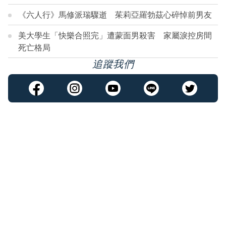
《六人行》馬修派瑞驟逝 茱莉亞羅勃茲心碎悼前男友
美大學生「快樂合照完」遭蒙面男殺害 家屬淚控房間
死亡格局
追蹤我們