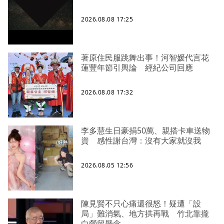
2026.08.08 17:25
著原住民服跳舞出事！河智媛代言花
蓮豐年節引輿論 經紀公司回應
2026.08.08 17:32
李多慧生日豪捐50萬、親搭卡車送物
資 感性謝台灣：沒有大家就沒我
2026.08.05 12:56
陳見賢不只心痛還很怒！疑遭「設
局」難消氣、地方拱再戰 竹北靠攏
白營留懸念