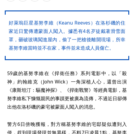
好萊塢巨星基努李維（Keanu Reeves）在洛杉磯的住
家近日驚傳遭蒙面人闖入。據悉有4名歹徒戴著滑雪面
罩，砸破玻璃闖進屋內，偷了一把槍後離開現場，所幸
基努李維當時並不在家，事件並未造成人員傷亡。
59歲的基努李維在《捍衛任務》系列電影中，以「殺
神」約翰維克（John Wick）一角深植人心，還曾出演
《康斯坦汀：驅魔神探》、《捍衛戰警》等經典電影，基
努李維私下慷慨親民的事蹟更被廣為流傳，不過近日卻傳
出他在洛杉磯的豪宅被蒙面人闖入的消息。
警方6日傍晚獲報，對方稱基努李維的宅邸疑似遭到入
侵，趕到現場發現並無異樣，不料7日凌晨1點，基努李