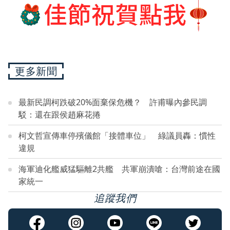
更多新聞
最新民調柯跌破20%面棄保危機？ 許甫曝內參民調
駁：還在跟侯趙麻花捲
柯文哲宣傳車停殯儀館「接體車位」 綠議員轟：慣性
違規
海軍迪化艦威猛驅離2共艦 共軍崩潰嗆：台灣前途在國
家統一
追蹤我們