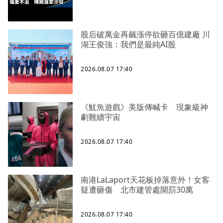
股后破萬金再飆漲停欲砸百億建廠 川
湖王俊強：我們是最純AI股
2026.08.07 17:40
《魷魚遊戲》美版傳喊卡 現象級神
劇難續宇宙
2026.08.07 17:40
南港LaLaport天花板掉落意外！女客
疑遭砸傷 北市建管處開罰30萬
2026.08.07 17:40