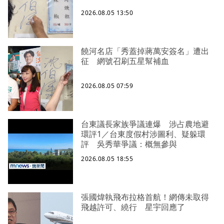
2026.08.05 13:50
饒河名店「秀蓋掉蔣萬安簽名」遭出
征 網號召刷五星幫補血
2026.08.05 07:59
台東議長家族爭議連爆 涉占農地避
環評1／台東度假村涉圖利、疑躲環
評 吳秀華爭議：概無參與
2026.08.05 18:55
張國煒執飛布拉格首航！網傳未取得
飛越許可、繞行 星宇回應了