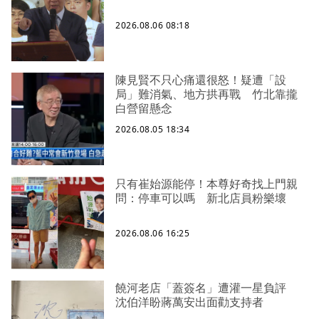
2026.08.06 08:18
陳見賢不只心痛還很怒！疑遭「設
局」難消氣、地方拱再戰 竹北靠攏
白營留懸念
2026.08.05 18:34
只有崔始源能停！本尊好奇找上門親
問：停車可以嗎 新北店員粉樂壞
2026.08.06 16:25
饒河老店「蓋簽名」遭灌一星負評
沈伯洋盼蔣萬安出面勸支持者