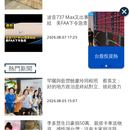
波音737 Max又出事！機身驚見裂
紋 美FAA下令急查
2026.08.07 17:25
漢光42演習
台股投資熱
熱門新聞
罕曬與藍營饒慶玲同框照 蔡英文：
好的地方政治是終結對立、彼此接力
2026.08.05 15:07
李多慧生日豪捐50萬、親搭卡車送物
資 感性謝台灣：沒有大家就沒我