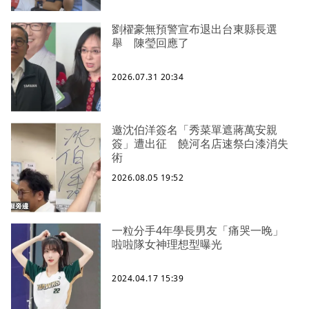
劉櫂豪無預警宣布退出台東縣長選
舉 陳瑩回應了
2026.07.31 20:34
邀沈伯洋簽名「秀菜單遮蔣萬安親
簽」遭出征 饒河名店速祭白漆消失
術
2026.08.05 19:52
一粒分手4年學長男友「痛哭一晚」
啦啦隊女神理想型曝光
2024.04.17 15:39