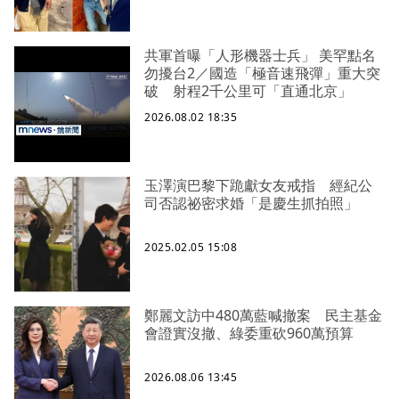
共軍首曝「人形機器士兵」 美罕點名
勿擾台2／國造「極音速飛彈」重大突
破 射程2千公里可「直通北京」
2026.08.02 18:35
玉澤演巴黎下跪獻女友戒指 經紀公
司否認祕密求婚「是慶生抓拍照」
2025.02.05 15:08
鄭麗文訪中480萬藍喊撤案 民主基金
會證實沒撤、綠委重砍960萬預算
2026.08.06 13:45