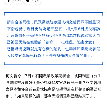
藍白合破局後，民眾黨總統參選人柯文哲民調不斷呈現
下滑趨勢，近日更淪為老三墊底，柯文哲6日接受專訪
坦言藍白分手做得不夠好，但他也認為君悅會談當天自
己被國民黨在媒體前「衝康」（扯後腿、陷害之意），
怒批君悅協商就是有心機的鬧劇，也轟國民黨總統參選
人侯友宜念簡訊行為「不是有身份的人會做的事」。
柯文哲今（7日）召開農業政策記者會，被問到藍白分手
具體哪裡沒做好？是否指讓侯友宜念簡訊一事？柯文哲坦
言原本和郭台銘在君悅協商是期望塑造在野整合的團結形
象，「如果這樣的話，那今天這個選舉已經結束了」。