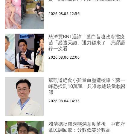
2026.08.05 12:56
慈濟買BNT遇詐！藍白昔嗆政府擋疫
苗「必遭天譴」迴力鏢來了 荒謬語
錄一次看
2026.08.06 22:06
幫凱道絕食小雞量血壓遭檢舉？蘇一
峰恐挨罰10萬諷：只准賴總統當賴醫
師
2026.08.04 14:35
賴清德批盧秀燕滿意度落後 中市府
拿民調回擊：分數低笑分數高