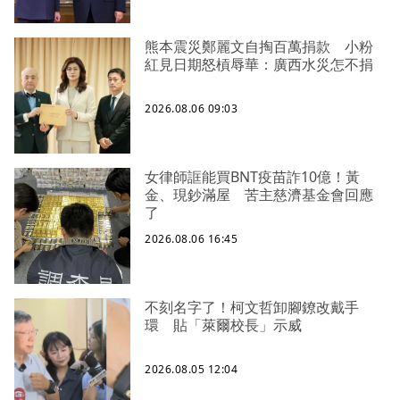
熊本震災鄭麗文自掏百萬捐款 小粉
紅見日期怒槓辱華：廣西水災怎不捐
2026.08.06 09:03
女律師誆能買BNT疫苗詐10億！黃
金、現鈔滿屋 苦主慈濟基金會回應
了
2026.08.06 16:45
不刻名字了！柯文哲卸腳鐐改戴手
環 貼「萊爾校長」示威
2026.08.05 12:04