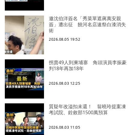
邀沈伯洋簽名「秀菜單遮蔣萬安親
簽」遭出征 饒河名店速祭白漆消失
術
2026.08.05 19:52
拐賣49人到柬埔寨 角頭演員李振豪
判18年再加18年
2026.08.03 12:25
質疑年改溢扣未還！ 翁曉玲提案凍
考試院、銓敘部1500萬預算
2026.08.03 11:05