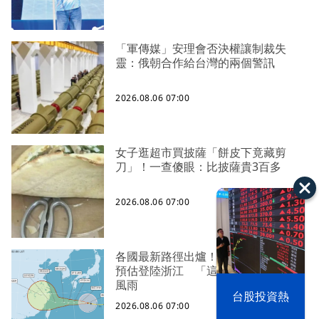
「軍傳媒」安理會否決權讓制裁失
靈：俄朝合作給台灣的兩個警訊
2026.08.06 07:00
女子逛超市買披薩「餅皮下竟藏剪
刀」！一查傻眼：比披薩貴3百多
2026.08.06 07:00
各國最新路徑出爐！白海豚持續西行
預估登陸浙江 「這關鍵」左右台灣
風雨
以色列 穹頂
台股投資熱
之下
2026.08.06 07:00