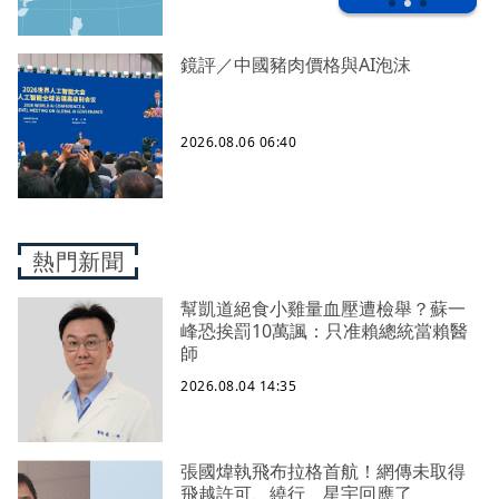
鏡評／中國豬肉價格與AI泡沫
2026.08.06 06:40
熱門新聞
幫凱道絕食小雞量血壓遭檢舉？蘇一
峰恐挨罰10萬諷：只准賴總統當賴醫
師
2026.08.04 14:35
張國煒執飛布拉格首航！網傳未取得
飛越許可、繞行 星宇回應了