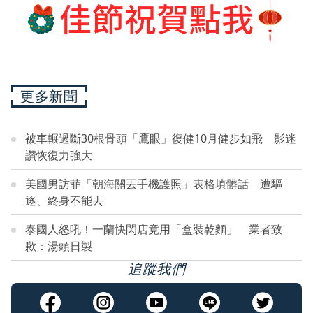
更多新聞
被車輾過斷30根骨頭「鷹眼」復健10月健步如飛 影迷
讚恢復力強大
美國男訪菲「朝海關丟手機護照」表格填髒話 遭驅
逐、終身不能去
泰國人怒吼！一蘭快閃店竟用「盒裝乾麵」 業者致
歉：湯頭日製
追蹤我們