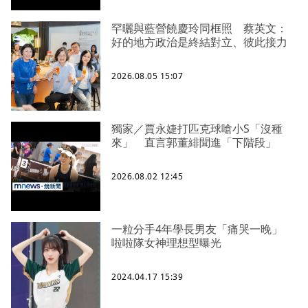
罕曬與藍營饒慶玲同框照 蔡英文：
好的地方政治是終結對立、彼此接力
2026.08.05 15:07
獨家／賈永婕打匹克球嗆小S「沒種
來」 直言郭董緋聞進「下階段」
2026.08.02 12:45
一粒分手4年學長男友「痛哭一晚」
啦啦隊女神理想型曝光
2024.04.17 15:39