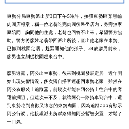
東勢分局東勢派出所3日下午5時許，接獲東勢區某黑輪
肉圓店報案，稱一位老翁吃完肉圓後呆坐店內，身旁無家
屬陪同，詢問他的住處，老翁也回答不出來，希望警方協
助。警方將廖姓老翁帶回派出所後，查出他老家在東勢、
已搬到桃園定居，趕緊通知他的孫子、34歲廖男前來，
廖男也立刻從桃園趕來台中。
廖男透露，阿公出生東勢，後來到桃園發展定居，近年開
始出現失智情況，多次獨自搭客運想回東勢老家，雖然在
阿公衣服裝上追蹤器，前幾次都能在阿公搭上往台中的客
運前攔阻，但這次來不及，就讓阿公一路搭車到台中，還
到東勢吃到喜歡又懷念的東勢肉圓，因為追蹤app有顯示
阿公行蹤，他接獲派出所聯絡得知阿公暫被安置，才鬆了
一口氣。