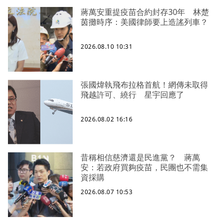
蔣萬安重提疫苗合約封存30年 林楚
茵攤時序：美國律師要上造謠列車？
2026.08.10 10:31
張國煒執飛布拉格首航！網傳未取得
飛越許可、繞行 星宇回應了
2026.08.02 16:16
昔稱相信慈濟還是民進黨？ 蔣萬
安：若政府買夠疫苗，民團也不需集
資採購
2026.08.07 10:53