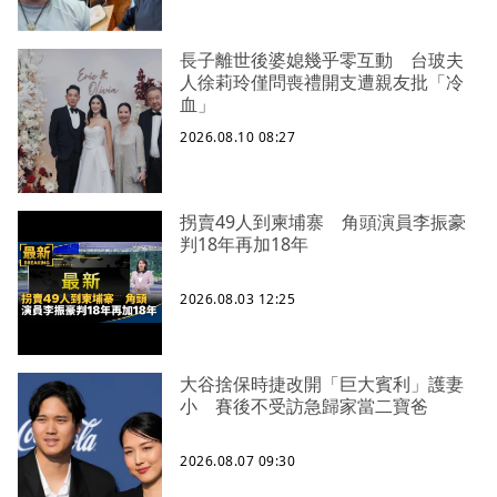
長子離世後婆媳幾乎零互動 台玻夫
人徐莉玲僅問喪禮開支遭親友批「冷
血」
2026.08.10 08:27
拐賣49人到柬埔寨 角頭演員李振豪
判18年再加18年
2026.08.03 12:25
大谷捨保時捷改開「巨大賓利」護妻
小 賽後不受訪急歸家當二寶爸
2026.08.07 09:30