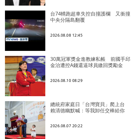
台74轎跑超車失控自撞護欄 又衝撞
中央分隔島翻覆
2026.08.08 12:45
30萬冠軍獎金進教練私帳 前國手邱
金治遭控A錢還逼球員繳回獎勵金
2026.08.10 08:29
總統府家庭日「台灣寶貝」爬上台
賴清德幽默喊：等我卸任交棒給你
2026.08.07 20:22