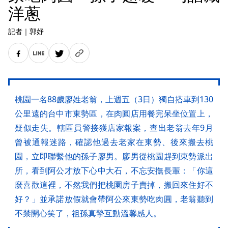
洋蔥
記者
｜
郭妤
桃園一名88歲廖姓老翁，上週五（3日）獨自搭車到130
公里遠的台中市東勢區，在肉圓店用餐完呆坐位置上，
疑似走失。轄區員警接獲店家報案，查出老翁去年9月
曾被通報迷路，確認他過去老家在東勢、後來搬去桃
園，立即聯繫他的孫子廖男。廖男從桃園趕到東勢派出
所，看到阿公才放下心中大石，不忘安撫長輩：「你這
麼喜歡這裡，不然我們把桃園房子賣掉，搬回來住好不
好？」並承諾放假就會帶阿公來東勢吃肉圓，老翁聽到
不禁開心笑了，祖孫真摯互動溫馨感人。