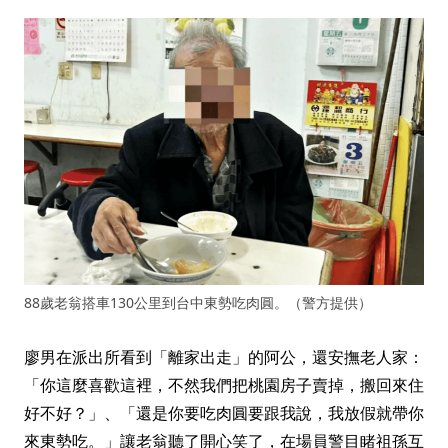
88歲老翁搭車130公里到台中東勢吃肉圓。（警方提供）
廖男在派出所看到「離家出走」的阿公，還安撫老人家：
「你這麼喜歡這裡，不然我們把桃園房子賣掉，搬回來住
好不好？」、「還是你要吃肉圓要跟我說，我放假就帶你
來東勢吃。」讓老翁聽了開心笑了，在場員警目睹祖孫互