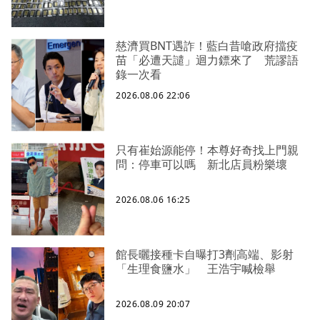
慈濟買BNT遇詐！藍白昔嗆政府擋疫
苗「必遭天譴」迴力鏢來了 荒謬語
錄一次看
2026.08.06 22:06
只有崔始源能停！本尊好奇找上門親
問：停車可以嗎 新北店員粉樂壞
2026.08.06 16:25
館長曬接種卡自曝打3劑高端、影射
「生理食鹽水」 王浩宇喊檢舉
2026.08.09 20:07