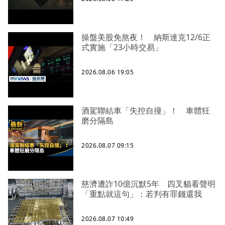
操盤美股免熬夜！ 納斯達克12/6正
式實施「23小時交易」
2026.08.06 19:05
酒駕聯結車「失控自撞」！ 車體狂
磨分隔島
2026.08.07 09:15
慈濟遭詐10億沉默5年 四叉貓看聲明
「重點就這句」：若判有罪錢還我
2026.08.07 10:49