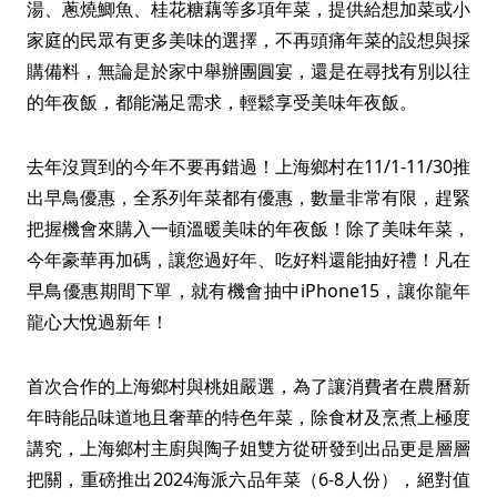
湯、蔥燒鯽魚、桂花糖藕等多項年菜，提供給想加菜或小
家庭的民眾有更多美味的選擇，不再頭痛年菜的設想與採
購備料，無論是於家中舉辦團圓宴，還是在尋找有別以往
的年夜飯，都能滿足需求，輕鬆享受美味年夜飯。
去年沒買到的今年不要再錯過！上海鄉村在11/1-11/30推
出早鳥優惠，全系列年菜都有優惠，數量非常有限，趕緊
把握機會來購入一頓溫暖美味的年夜飯！除了美味年菜，
今年豪華再加碼，讓您過好年、吃好料還能抽好禮！凡在
早鳥優惠期間下單，就有機會抽中iPhone15，讓你龍年
龍心大悅過新年！
首次合作的上海鄉村與桃姐嚴選，為了讓消費者在農曆新
年時能品味道地且奢華的特色年菜，除食材及烹煮上極度
講究，上海鄉村主廚與陶子姐雙方從研發到出品更是層層
把關，重磅推出2024海派六品年菜（6-8人份），絕對值