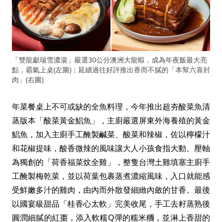
「雙龍獻瑞雪濃湯」嚴選30公分澳洲大龍蝦，成為年夜飯最大亮
點，霸氣上桌(左圖)；延續過往好評推出香而不膩的「本幫六喜封
肉」(右圖)
年菜餐桌上不可或缺的全魚料理，今年推出超夯酸菜魚清
蒸版本「酸菜黃金鯧魚」，主廚嚴選屏東外海養殖的黃金
鯧魚，加入主廚手工醃製鹹菜、酸菜和辣椒，佐以檸檬汁
和花椒提味，酸香微辣的風味讓大人小孩食指大動。壓軸
為獨創的「荷香福菜炆全雞」，整隻台灣土雞填塞主廚手
工醃製梅乾菜，並以荷葉包裹蒸煮濃縮風味，入口就能感
受鮮嫩多汁的雞肉，由內而外散發細緻內斂的甘香。最後
以國宴級甜品「桂香心太軟」完美收尾，手工去籽蒸熟後
圓潤細膩的紅棗，添入軟糯Q彈的糯米糰，並淋上香甜的