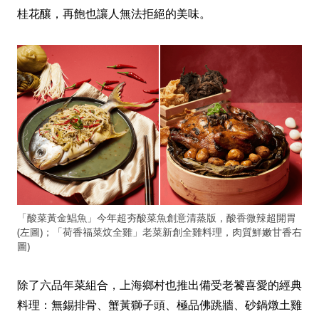
桂花釀，再飽也讓人無法拒絕的美味。
「酸菜黃金鯧魚」今年超夯酸菜魚創意清蒸版，酸香微辣超開胃
(左圖)；「荷香福菜炆全雞」老菜新創全雞料理，肉質鮮嫩甘香右
圖)
除了六品年菜組合，上海鄉村也推出備受老饕喜愛的經典
料理：無錫排骨、蟹黃獅子頭、極品佛跳牆、砂鍋燉土雞