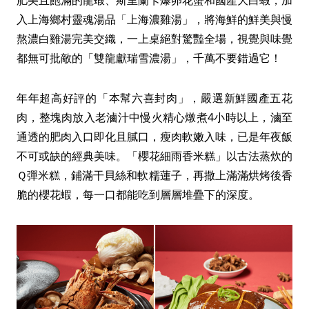
肥美且飽滿的龍蝦、斯里蘭卡爆卵花蟹和國產大白蝦，加
入上海鄉村靈魂湯品「上海濃雞湯」，將海鮮的鮮美與慢
熬濃白雞湯完美交織，一上桌絕對驚豔全場，視覺與味覺
都無可批敵的「雙龍獻瑞雪濃湯」，千萬不要錯過它！
年年超高好評的「本幫六喜封肉」，嚴選新鮮國產五花
肉，整塊肉放入老滷汁中慢火精心燉煮4小時以上，滷至
通透的肥肉入口即化且膩口，瘦肉軟嫩入味，已是年夜飯
不可或缺的經典美味。「櫻花細雨香米糕」以古法蒸炊的
Ｑ彈米糕，鋪滿干貝絲和軟糯蓮子，再撒上滿滿烘烤後香
脆的櫻花蝦，每一口都能吃到層層堆疊下的深度。