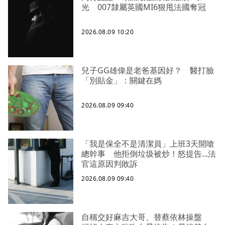
光 007隸屬英國MI6狠甩法國奪冠
2026.08.09 10:20
兒子GG雄偉是老爸基因好？ 醫打臉
「別貼金」：關鍵在媽
2026.08.09 09:40
「我是保全不是清潔員」上班3天開嗆
總幹事 他拒倒垃圾被炒！怒提告...法
官這原因判敗訴
2026.08.09 09:40
自稱交好麻吉大哥、替蔡依林操盤