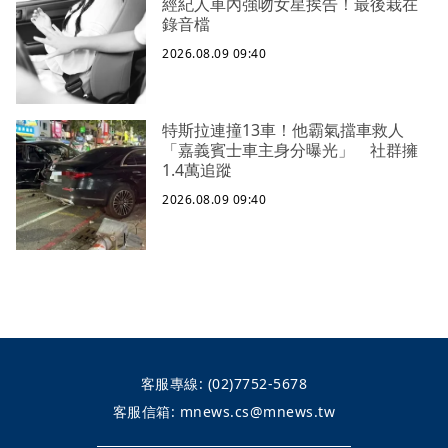
經紀人車內強吻女星挨告！最後栽在
錄音檔
2026.08.09 09:40
特斯拉連撞13車！他霸氣擋車救人
「嘉義賓士車主身分曝光」 社群擁
1.4萬追蹤
2026.08.09 09:40
客服專線:
(02)7752-5678
客服信箱:
mnews.cs@mnews.tw