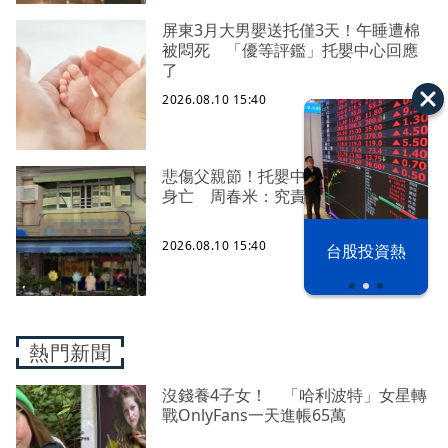
屏東3月大男嬰送托僅3天！午睡遭棉
被悶死 「優等評鑑」托嬰中心回應
了
2026.08.10 15:40
悲傷父親節！托嬰中心3月男嬰午睡後
身亡 周春米：究責不會鬆手
2026.08.10 15:40
漢光42演習
台股投資熱
熱門新聞
沒錢養4子女！ 「哈利波特」女星轉
戰OnlyFans一天進帳65萬