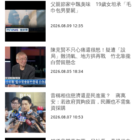
父親節家中飄臭味 19歲女坦承「毛
巾包男嬰屍」
2026.08.09 12:35
陳見賢不只心痛還很怒！疑遭「設
局」難消氣、地方拱再戰 竹北靠攏
白營留懸念
2026.08.05 18:34
昔稱相信慈濟還是民進黨？ 蔣萬
安：若政府買夠疫苗，民團也不需集
資採購
2026.08.07 10:53