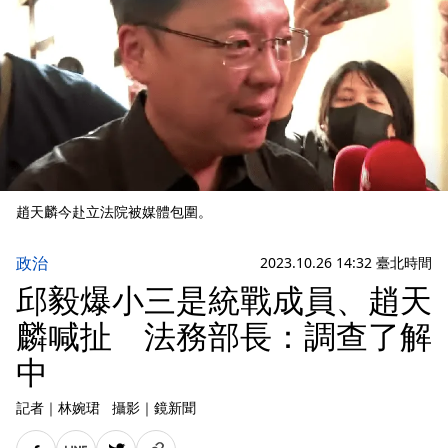
趙天麟今赴立法院被媒體包圍。
政治
2023.10.26 14:32 臺北時間
邱毅爆小三是統戰成員、趙天
麟喊扯 法務部長：調查了解
中
記者
｜
林婉珺
攝影
｜
鏡新聞