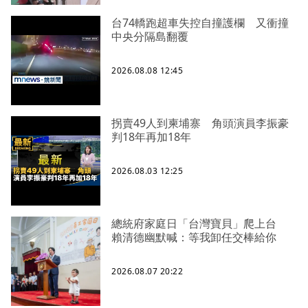
台74轎跑超車失控自撞護欄 又衝撞
中央分隔島翻覆
2026.08.08 12:45
拐賣49人到柬埔寨 角頭演員李振豪
判18年再加18年
2026.08.03 12:25
總統府家庭日「台灣寶貝」爬上台
賴清德幽默喊：等我卸任交棒給你
2026.08.07 20:22