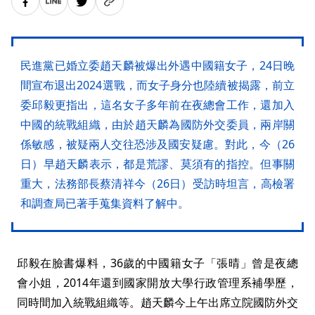
民進黨已婚立委趙天麟被爆出外遇中國籍女子，24日晚
間宣布退出2024選戰，而女子身分也陸續被揭露，前立
委邱毅更指出，這名女子多年前在夜總會工作，還加入
中國的統戰組織，由於趙天麟為國防外交委員，兩岸關
係敏感，被疑兩人交往恐涉及國安疑慮。對此，今（26
日）早趙天麟表示，都是荒謬、莫須有的指控。但事關
重大，法務部長蔡清祥今（26日）受訪時坦言，高檢署
和調查局已著手蒐集資料了解中。
邱毅在臉書爆料，36歲的中國籍女子「張晴」曾是夜總
會小姐，2014年還到國家開放大學行政管理系補學歷，
同時間加入統戰組織等。趙天麟今上午出席立院國防外交