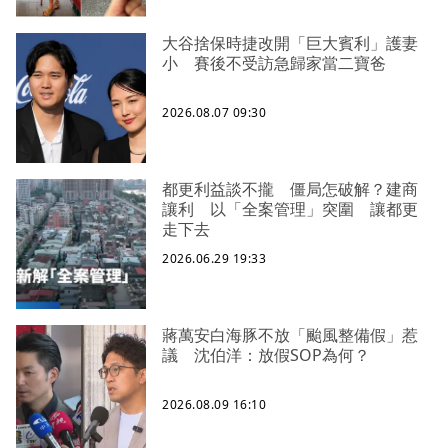
大谷捨保時捷改開「巨大賓利」護妻
小 賽後不受訪急歸家當二寶爸
2026.08.07 09:30
都更利益談不攏 僵局怎破解？建商
讓利 以「全案管理」突圍 讓都更
走下去
2026.06.29 19:33
蔣萬安白海豚不放「颱風整備假」惹
議 沈伯洋：放假SOP為何？
2026.08.09 16:10