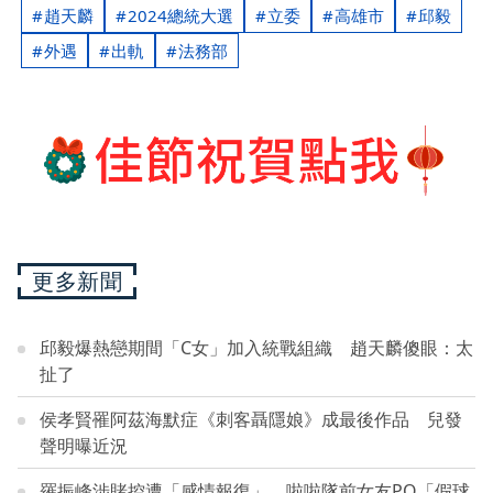
趙天麟
2024總統大選
立委
高雄市
邱毅
外遇
出軌
法務部
更多新聞
邱毅爆熱戀期間「C女」加入統戰組織 趙天麟傻眼：太
扯了
侯孝賢罹阿茲海默症《刺客聶隱娘》成最後作品 兒發
聲明曝近況
羅振峰涉賭控遭「感情報復」 啦啦隊前女友PO「假球