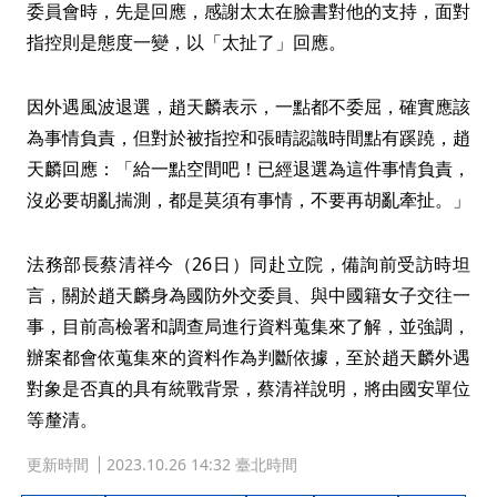
委員會時，先是回應，感謝太太在臉書對他的支持，面對
指控則是態度一變，以「太扯了」回應。
因外遇風波退選，趙天麟表示，一點都不委屈，確實應該
為事情負責，但對於被指控和張晴認識時間點有蹊蹺，趙
天麟回應：「給一點空間吧！已經退選為這件事情負責，
沒必要胡亂揣測，都是莫須有事情，不要再胡亂牽扯。」
法務部長蔡清祥今（26日）同赴立院，備詢前受訪時坦
言，關於趙天麟身為國防外交委員、與中國籍女子交往一
事，目前高檢署和調查局進行資料蒐集來了解，並強調，
辦案都會依蒐集來的資料作為判斷依據，至於趙天麟外遇
對象是否真的具有統戰背景，蔡清祥說明，將由國安單位
等釐清。
更新時間
2023.10.26 14:32 臺北時間