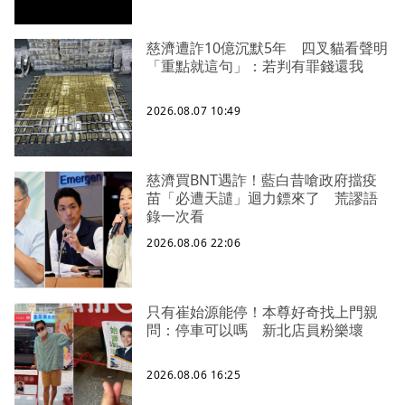
慈濟遭詐10億沉默5年 四叉貓看聲明
「重點就這句」：若判有罪錢還我
2026.08.07 10:49
慈濟買BNT遇詐！藍白昔嗆政府擋疫
苗「必遭天譴」迴力鏢來了 荒謬語
錄一次看
2026.08.06 22:06
只有崔始源能停！本尊好奇找上門親
問：停車可以嗎 新北店員粉樂壞
2026.08.06 16:25