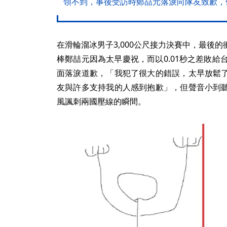
領不到，事後受訪時鄭喆元落淚向隊友致歉，
在滑輪溜冰男子3,000公尺接力決賽中，最後
棒鄭喆元因為太早慶祝，而以0.01秒之差敗給
面落淚道歉，「我犯了很大的錯誤，太早放鬆
友與許多支持我的人感到抱歉」，但聲音小到
風諷刺兩國壓線的瞬間。