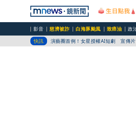
影音
慈濟被詐
白海豚颱風
致癌油
政
14歲泰少年先弒祖父母再血洗校園！5
快訊
演藝圈首例！女星授權AI短劇 宣傳
泰14歲少年掃射校園釀7死 同住祖