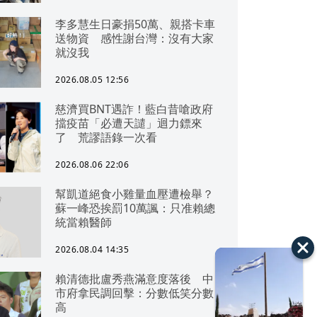
李多慧生日豪捐50萬、親搭卡車
送物資 感性謝台灣：沒有大家
就沒我
2026.08.05 12:56
慈濟買BNT遇詐！藍白昔嗆政府
擋疫苗「必遭天譴」迴力鏢來
了 荒謬語錄一次看
2026.08.06 22:06
幫凱道絕食小雞量血壓遭檢舉？
蘇一峰恐挨罰10萬諷：只准賴總
統當賴醫師
2026.08.04 14:35
賴清德批盧秀燕滿意度落後 中
市府拿民調回擊：分數低笑分數
高