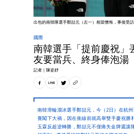
出包的南韓隊選手鄭喆元（左一）相當懊悔，事後受訪
國際
南韓選手「提前慶祝」
友要當兵、終身俸泡湯
記者
｜
陳姿妤
南韓滑輪溜冰選手鄭喆元，今（2日）在杭州亞
賽闖下大禍，因在衝線前就高舉雙手慶祝勝利
玉霖反超逆轉勝，鄭喆元不僅痛失金牌還讓