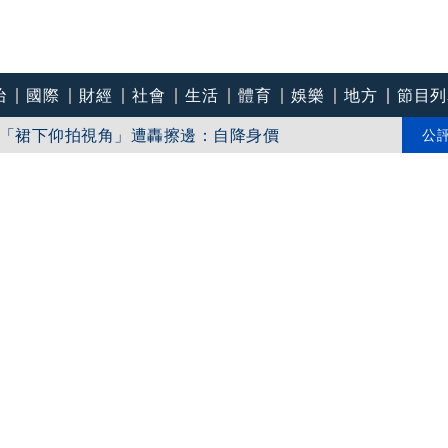
治
國際
財經
社會
生活
體育
娛樂
地方
節目列
師罹難15傷 槍枝管制受質疑
片「裙下仰拍視角」遭轟擦邊：自降身價
公
父母住家身亡！作案用槍主人曝光