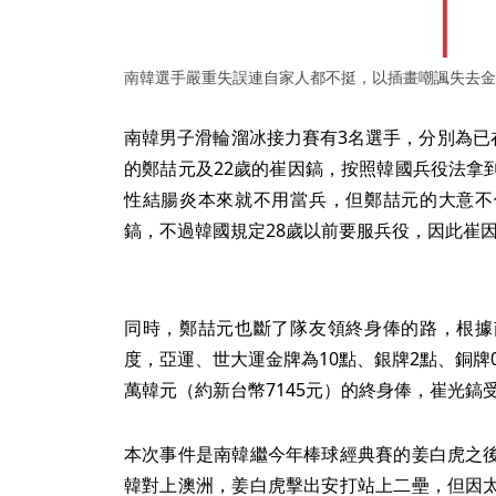
南韓選手嚴重失誤連自家人都不挺，以插畫嘲諷失去金牌
南韓男子滑輪溜冰接力賽有3名選手，分別為已在1
的鄭喆元及22歲的崔因鎬，按照韓國兵役法拿
性結腸炎本來就不用當兵，但鄭喆元的大意不
鎬，不過韓國規定28歲以前要服兵役，因此崔
同時，鄭喆元也斷了隊友領終身俸的路，根據
度，亞運、世大運金牌為10點、銀牌2點、銅牌
萬韓元（約新台幣7145元）的終身俸，崔光鎬
本次事件是南韓繼今年棒球經典賽的姜白虎之
韓對上澳洲，姜白虎擊出安打站上二壘，但因