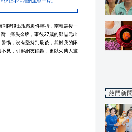
但仍止不住韓網罵聲一片。
的衝刺階段出現戲劇性轉折，南韓最後一
台灣，痛失金牌，事後27歲的鄭喆元出
了警惕，沒有堅持到最後，我對我的隊
聽不見，引起網友砲轟，更以火柴人畫
熱門新