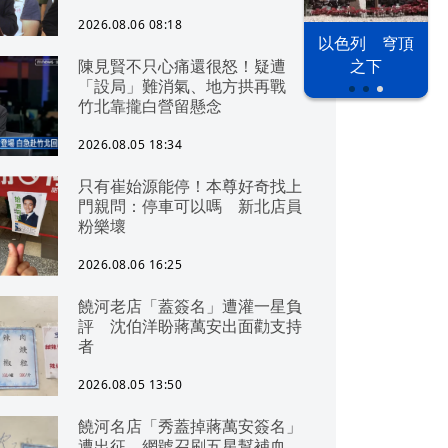
2026.08.06 08:18
以色列 穹頂
漢光42演習
台股投資熱
陳見賢不只心痛還很怒！疑遭
之下
「設局」難消氣、地方拱再戰
竹北靠攏白營留懸念
2026.08.05 18:34
只有崔始源能停！本尊好奇找上
門親問：停車可以嗎 新北店員
粉樂壞
2026.08.06 16:25
饒河老店「蓋簽名」遭灌一星負
評 沈伯洋盼蔣萬安出面勸支持
者
2026.08.05 13:50
饒河名店「秀蓋掉蔣萬安簽名」
遭出征 網號召刷五星幫補血