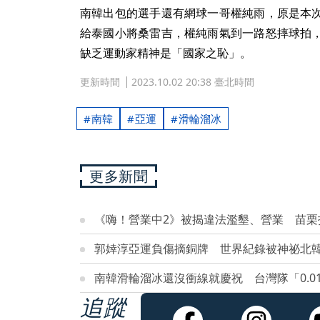
南韓出包的選手還有網球一哥權純雨，原是本
給泰國小將桑雷吉，權純雨氣到一路怒摔球拍
缺乏運動家精神是「國家之恥」。
更新時間
2023.10.02 20:38 臺北時間
南韓
亞運
滑輪溜冰
更多新聞
《嗨！營業中2》被揭違法濫墾、營業 苗栗
郭婞淳亞運負傷摘銅牌 世界紀錄被神祕北
南韓滑輪溜冰還沒衝線就慶祝 台灣隊「0.0
追蹤