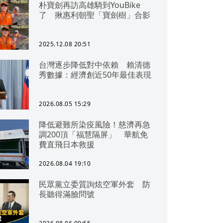
朴寶劍再訪高雄騎到YouBike
了 揪惠利朝聖「寶劍樹」合影
2025.12.08 20:51
台灣逐步降低對中依賴 賴清德
秀數據：經濟創近50年最佳表現
2026.08.05 15:29
降低避難所染疫風險！慈濟再急
調200頂「福慧隔屏」 華航免
費直飛日本救援
2026.08.04 19:10
民眾黨立委質詢炫空軍外套 防
長聽得滿臉問號