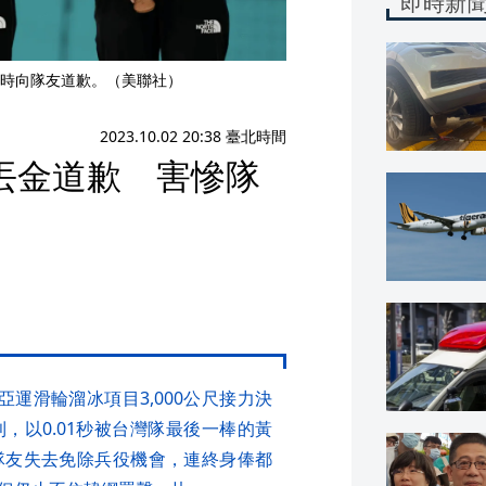
即時新
時向隊友道歉。（美聯社）
2023.10.02 20:38 臺北時間
丟金道歉 害慘隊
運滑輪溜冰項目3,000公尺接力決
，以0.01秒被台灣隊最後一棒的黃
隊友失去免除兵役機會，連終身俸都