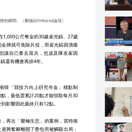
的瞬間。（翻攝自fmkorea論壇）
,000公尺奪金的30歲崔光鎬、27歲
到金牌就可免除兵役，而崔光鎬因潰瘍
但讓自己要去當兵，也波及隊友崔因
因鎬還有機會再拚4年。
南韓「競技力向上硏究年金」積點制
0點，最低需累計20點才能領取每月30
受到影響因此最終只有12點。
後，再次「樂極生悲」的案例，當時南
太過興奮腳離開了壘包而被觸殺出局；