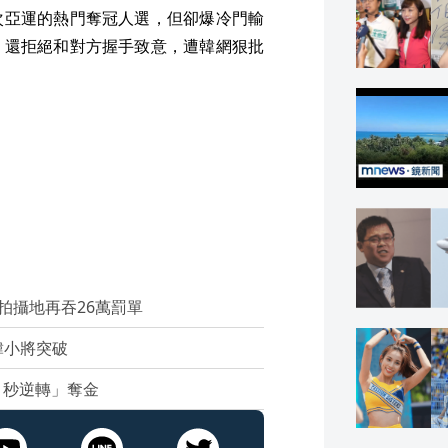
次亞運的熱門奪冠人選，但卻爆冷門輸
，還拒絕和對方握手致意，遭韓網狠批
拍攝地再吞26萬罰單
韓小將突破
1秒逆轉」奪金