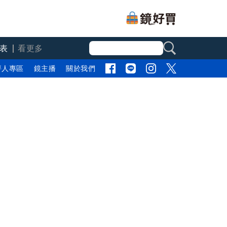
表
看更多
評人專區
鏡主播
關於我們