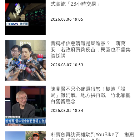
式實施「23小時交易」
2026.08.06 19:05
昔稱相信慈濟還是民進黨？ 蔣萬
安：若政府買夠疫苗，民團也不需集
資採購
2026.08.07 10:53
陳見賢不只心痛還很怒！疑遭「設
局」難消氣、地方拱再戰 竹北靠攏
白營留懸念
2026.08.05 18:34
朴寶劍再訪高雄騎到YouBike了 揪惠