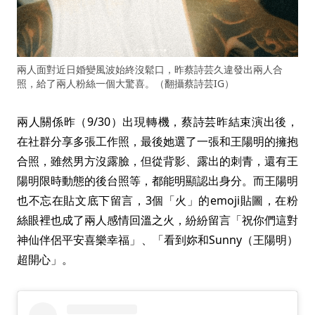
兩人面對近日婚變風波始終沒鬆口，昨蔡詩芸久違發出兩人合
照，給了兩人粉絲一個大驚喜。（翻攝蔡詩芸IG）
兩人關係昨（9/30）出現轉機，蔡詩芸昨結束演出後，
在社群分享多張工作照，最後她選了一張和王陽明的擁抱
合照，雖然男方沒露臉，但從背影、露出的刺青，還有王
陽明限時動態的後台照等，都能明顯認出身分。而王陽明
也不忘在貼文底下留言，3個「火」的emoji貼圖，在粉
絲眼裡也成了兩人感情回溫之火，紛紛留言「祝你們這對
神仙伴侶平安喜樂幸福」、「看到妳和Sunny（王陽明）
超開心」。