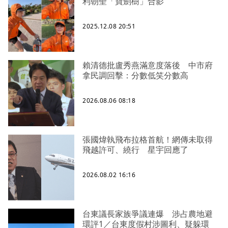
利朝聖「寶劍樹」合影
2025.12.08 20:51
賴清德批盧秀燕滿意度落後 中市府
拿民調回擊：分數低笑分數高
2026.08.06 08:18
張國煒執飛布拉格首航！網傳未取得
飛越許可、繞行 星宇回應了
2026.08.02 16:16
台東議長家族爭議連爆 涉占農地避
環評1／台東度假村涉圖利、疑躲環