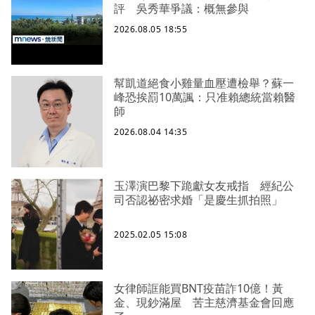
評 吳秀華爭議：概無參與
2026.08.05 18:55
幫凱道絕食小雞量血壓遭檢舉？蘇一
峰恐挨罰10萬諷：只准賴總統當賴醫
師
2026.08.04 14:35
玉澤演巴黎下跪獻女友戒指 經紀公
司否認祕密求婚「是慶生抓拍照」
2025.02.05 15:08
女律師誆能買BNT疫苗詐10億！黃
金、現鈔滿屋 苦主慈濟基金會回應