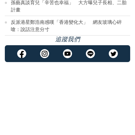
孫藝真談育兒「辛苦也幸福」 大方曝兒子長相、二胎
計畫
反派港星鄭浩南感嘆「香港變化大」 網友玻璃心碎
嗆：說話注意分寸
追蹤我們