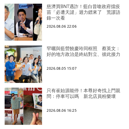
慈濟買BNT遇詐！藍白昔嗆政府擋疫
苗「必遭天譴」迴力鏢來了 荒謬語
錄一次看
2026.08.06 22:06
罕曬與藍營饒慶玲同框照 蔡英文：
好的地方政治是終結對立、彼此接力
2026.08.05 15:07
只有崔始源能停！本尊好奇找上門親
問：停車可以嗎 新北店員粉樂壞
2026.08.06 16:25