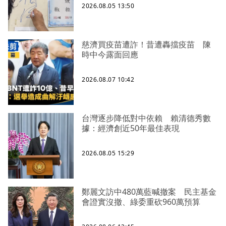
2026.08.05 13:50
慈濟買疫苗遭詐！昔遭轟擋疫苗 陳
時中今露面回應
2026.08.07 10:42
台灣逐步降低對中依賴 賴清德秀數
據：經濟創近50年最佳表現
2026.08.05 15:29
鄭麗文訪中480萬藍喊撤案 民主基金
會證實沒撤、綠委重砍960萬預算