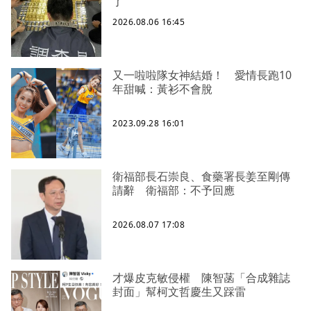
了
2026.08.06 16:45
又一啦啦隊女神結婚！ 愛情長跑10
年甜喊：黃衫不會脫
2023.09.28 16:01
衛福部長石崇良、食藥署長姜至剛傳
請辭 衛福部：不予回應
2026.08.07 17:08
才爆皮克敏侵權 陳智菡「合成雜誌
封面」幫柯文哲慶生又踩雷