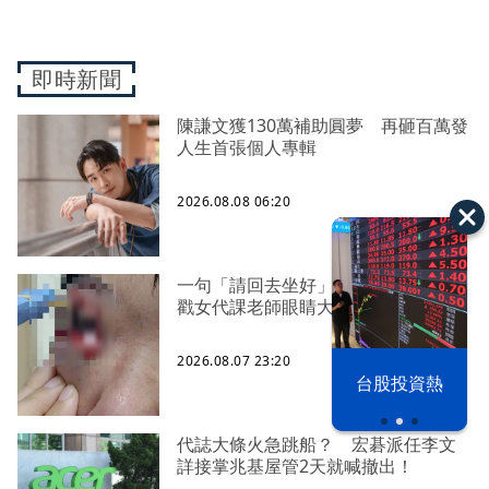
即時新聞
陳謙文獲130萬補助圓夢 再砸百萬發
人生首張個人專輯
2026.08.08 06:20
一句「請回去坐好」 特教生持斷掃把
戳女代課老師眼睛大失血近失明
2026.08.07 23:20
漢光42演習
台股投資熱
代誌大條火急跳船？ 宏碁派任李文
詳接掌兆基屋管2天就喊撤出！