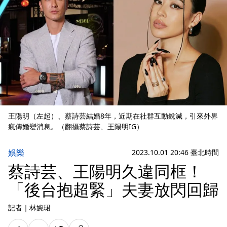
王陽明（左起）、蔡詩芸結婚8年，近期在社群互動銳減，引來外界
瘋傳婚變消息。（翻攝蔡詩芸、王陽明IG）
娛樂
2023.10.01 20:46 臺北時間
蔡詩芸、王陽明久違同框！
「後台抱超緊」夫妻放閃回歸
記者
｜
林婉珺