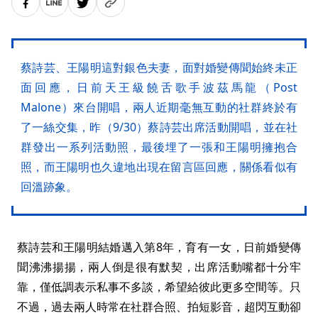
蔡詩芸、王陽明這對銀色夫妻，面對婚變傳聞始終未正
面回應，日前天王級饒舌歌手波茲馬龍（Post
Malone）來台開唱，兩人近期毫無互動的社群終於有
了一絲交集，昨（9/30）蔡詩芸出席活動開唱，並在社
群發出一系列活動照，最後埋了一張和王陽明擁抱合
照，而王陽明也久違地出現在留言區回應，關係看似有
回溫跡象。
蔡詩芸和王陽明結婚邁入第8年，育有一女，日前婚變傳
聞沸沸揚揚，兩人倒是很有默契，出席活動嘴都十分牢
靠，僅低調表示私事不多談，希望給彼此更多空間等。只
不過，過去兩人時常在社群合照、拍短影音，超閃互動卻