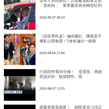
去年才買特斯拉！川普酸電動車主患
「里程病」 業界憂美喪失轉型紅利
2026.08.07 08:23
《請世界吃桌》滷肉爆紅 陳隨意不
藏私公開食譜！5食材滷出一鍋香
2026.08.06 21:06
行政院停電40分鐘！ 藍委批：賴政
府說好的「能源韌性」呢
2026.08.07 12:55
操盤美股免熬夜！ 納斯達克12/6正