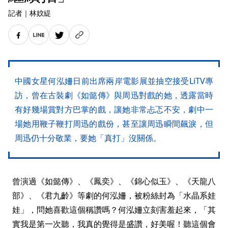
記者
｜
林妏緹
中國女星何泓姍日前出席兩岸電影展並抽空接受LiTV專
訪，曾在古裝劇《如懿傳》與周迅對戲的她，透露當時
有好幾場賞對方巴掌的戲，讓她非常忐忑不安，劇中一
場她用鞭子鞭打周迅的戲份，甚至讓周迅瞬間飆淚，但
周迅仍十分敬業，要她「真打」沒關係。
曾演過《如懿傳》、《鳳奕》、《錦心似玉》、《天龍八
部》、《君九齡》等劇的何泓姍，被粉絲封為「水晶系娃
娃」，問她喜歡這個稱讚嗎？何泓姍立刻害羞起來，「其
實我是第一次聽，我真的覺得是盛讚，好美喔！聽這個會