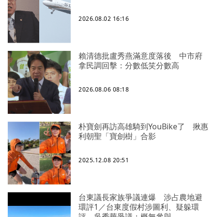
2026.08.02 16:16
賴清德批盧秀燕滿意度落後 中市府
拿民調回擊：分數低笑分數高
2026.08.06 08:18
朴寶劍再訪高雄騎到YouBike了 揪惠
利朝聖「寶劍樹」合影
2025.12.08 20:51
台東議長家族爭議連爆 涉占農地避
環評1／台東度假村涉圖利、疑躲環
評 吳秀華爭議：概無參與