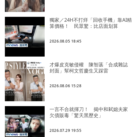
獨家／24H不打烊「回收手機」靠AI精
算價格！ 民眾驚：比店面划算
2026.08.05 18:45
才爆皮克敏侵權 陳智菡「合成雜誌
封面」幫柯文哲慶生又踩雷
2026.08.06 15:28
一言不合就揮刀！ 揭中和弒媳夫家
欠債販毒「驚天黑歷史」
2026.07.29 19:55