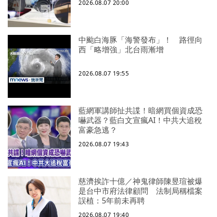
2026.08.07 20:00
中颱白海豚「海警發布」！ 路徑向
西「略增強」北台雨漸增
2026.08.07 19:55
藍網軍講師扯共諜！暗網買個資成恐
嚇武器？藍白文宣瘋AI！中共大追稅
富豪急逃？
2026.08.07 19:43
慈濟挨詐十億／神鬼律師陳昱瑄被爆
是台中市府法律顧問 法制局稱檔案
誤植：5年前未再聘
2026.08.07 19:40