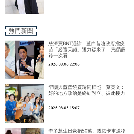
熱門新聞
慈濟買BNT遇詐！藍白昔嗆政府擋疫
苗「必遭天譴」迴力鏢來了 荒謬語
錄一次看
2026.08.06 22:06
罕曬與藍營饒慶玲同框照 蔡英文：
好的地方政治是終結對立、彼此接力
2026.08.05 15:07
李多慧生日豪捐50萬、親搭卡車送物