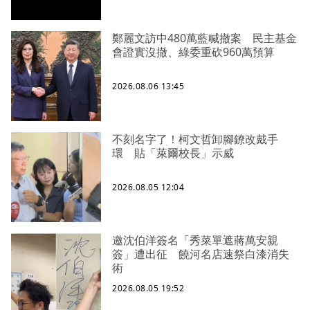
鄭麗文訪中480萬藍喊撤案 民主基金
會證實沒撤、綠委重砍960萬預算
2026.08.06 13:45
不刻名字了！柯文哲卸腳鐐改戴手
環 貼「萊爾校長」示威
2026.08.05 12:04
邀沈伯洋簽名「秀菜單遮蔣萬安親
簽」遭出征 饒河名店速祭白漆消失
術
2026.08.05 19:52