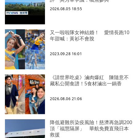
2026.08.05 18:55
又一啦啦隊女神結婚！ 愛情長跑10
年甜喊：黃衫不會脫
2023.09.28 16:01
《請世界吃桌》滷肉爆紅 陳隨意不
藏私公開食譜！5食材滷出一鍋香
2026.08.06 21:06
降低避難所染疫風險！慈濟再急調200
頂「福慧隔屏」 華航免費直飛日本
救援