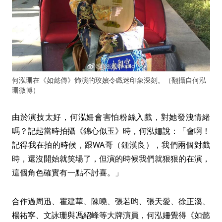
何泓珊在《如懿傳》飾演的玫嬪令戲迷印象深刻。（翻攝自何泓
珊微博）
由於演技太好，何泓姍會害怕粉絲入戲，對她發洩情緒
嗎？記起當時拍攝《錦心似玉》時，何泓姍說：「會啊！
記得我在拍的時候，跟WA哥（鍾漢良），我們兩個對戲
時，還沒開始就笑場了，但演的時候我們就狠狠的在演，
這個角色確實有一點不討喜。」
合作過周迅、霍建華、陳曉、張若昀、張天愛、徐正溪、
楊祐寧、文詠珊與馮紹峰等大牌演員，何泓姍覺得《如懿