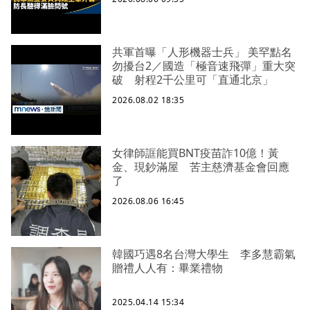
共軍首曝「人形機器士兵」 美罕點名
勿擾台2／國造「極音速飛彈」重大突
破 射程2千公里可「直通北京」
2026.08.02 18:35
女律師誆能買BNT疫苗詐10億！黃
金、現鈔滿屋 苦主慈濟基金會回應
了
2026.08.06 16:45
韓國巧遇8名台灣大學生 李多慧霸氣
贈禮人人有：畢業禮物
2025.04.14 15:34