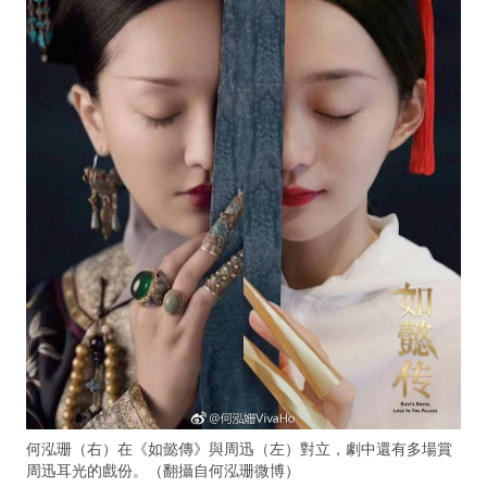
何泓珊（右）在《如懿傳》與周迅（左）對立，劇中還有多場賞
周迅耳光的戲份。（翻攝自何泓珊微博）