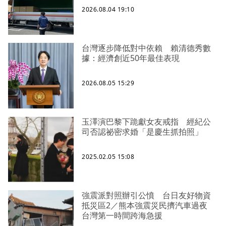
2026.08.04 19:10
台灣逐步降低對中依賴 賴清德秀數
據：經濟創近50年最佳表現
2026.08.05 15:29
玉澤演巴黎下跪獻女友戒指 經紀公
司否認祕密求婚「是慶生抓拍照」
2025.02.05 15:08
強震派對照辦引公憤 台日友好物資
抵災區2／熊本強震災民擠汽車過夜
台灣第一時間跨海急援