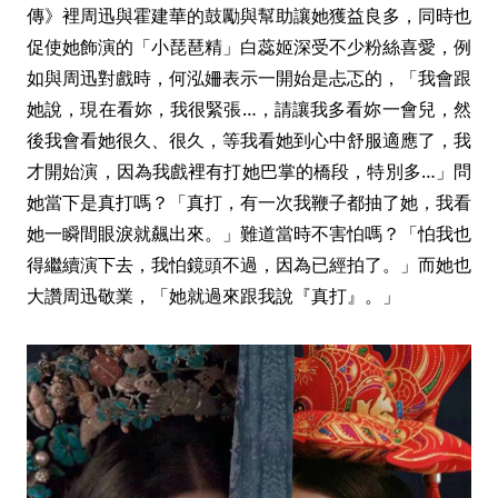
傳》裡周迅與霍建華的鼓勵與幫助讓她獲益良多，同時也
促使她飾演的「小琵琶精」白蕊姬深受不少粉絲喜愛，例
如與周迅對戲時，何泓姍表示一開始是忐忑的，「我會跟
她說，現在看妳，我很緊張…，請讓我多看妳一會兒，然
後我會看她很久、很久，等我看她到心中舒服適應了，我
才開始演，因為我戲裡有打她巴掌的橋段，特別多…」問
她當下是真打嗎？「真打，有一次我鞭子都抽了她，我看
她一瞬間眼淚就飆出來。」難道當時不害怕嗎？「怕我也
得繼續演下去，我怕鏡頭不過，因為已經拍了。」而她也
大讚周迅敬業，「她就過來跟我說『真打』。」