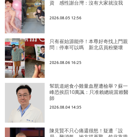
資 感性謝台灣：沒有大家就沒我
2026.08.05 12:56
只有崔始源能停！本尊好奇找上門親
問：停車可以嗎 新北店員粉樂壞
2026.08.06 16:25
幫凱道絕食小雞量血壓遭檢舉？蘇一
峰恐挨罰10萬諷：只准賴總統當賴醫
師
2026.08.04 14:35
陳見賢不只心痛還很怒！疑遭「設
局」難消氣、地方拱再戰 竹北靠攏