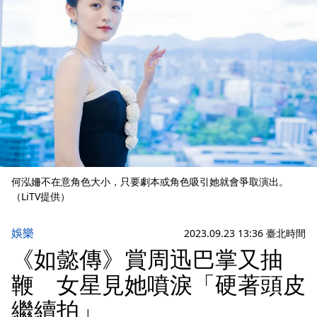
何泓姍不在意角色大小，只要劇本或角色吸引她就會爭取演出。
（LiTV提供）
娛樂
2023.09.23 13:36 臺北時間
《如懿傳》賞周迅巴掌又抽
鞭 女星見她噴淚「硬著頭皮
繼續拍」