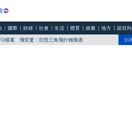
治
國際
財經
社會
生活
體育
娛樂
地方
節目列
FO檔案 飛官驚：巨型三角飛行物飛過
 李在明：國家災難
公
值勤風險