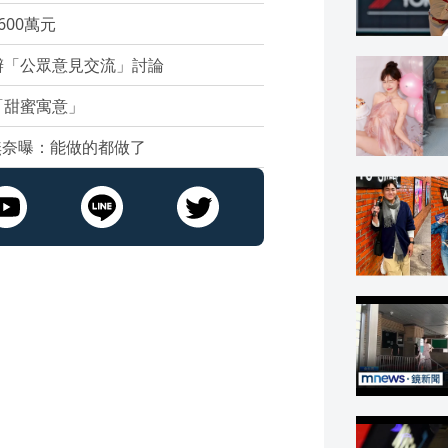
00萬元
辦「公眾意見交流」討論
「甜蜜寓意」
無奈曝：能做的都做了