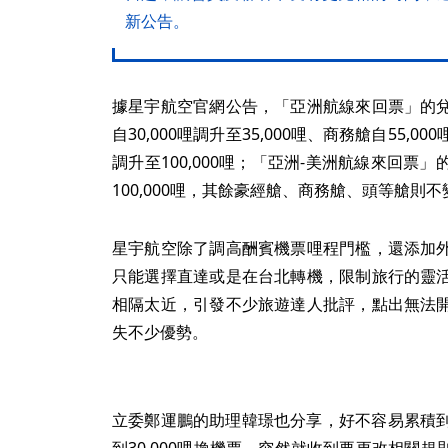
新公告。
據星宇航空官網公告，「亞洲航線來回票」的
自30,000哩調升至35,000哩、商務艙自55,000
調升至100,000哩；「亞洲-美洲航線來回票」
100,000哩，其餘豪經艙、商務艙、頭等艙則不
星宇航空除了調高酬賓機票哩程門檻，還添加
只能選擇直達或是在台北轉機，限制旅行的靈
相隔太近，引發不少旅遊達人批評，點出無法
失不少優勢。
立委鄭運鵬的助理韓璟也分享，好不容易累積到2
到30,000哩換機票，突然就收到要更改相關