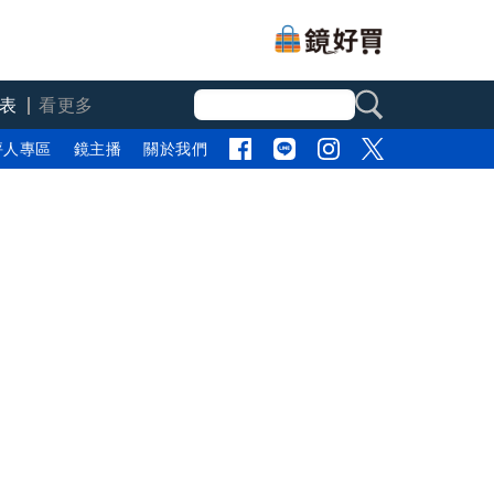
表
看更多
評人專區
鏡主播
關於我們