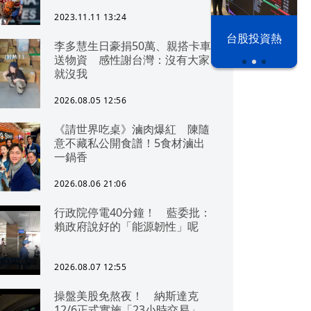
2023.11.11 13:24
漢光42演習
台股投資熱
李多慧生日豪捐50萬、親搭卡車
送物資 感性謝台灣：沒有大家
就沒我
2026.08.05 12:56
《請世界吃桌》滷肉爆紅 陳隨
意不藏私公開食譜！5食材滷出
一鍋香
2026.08.06 21:06
行政院停電40分鐘！ 藍委批：
賴政府說好的「能源韌性」呢
2026.08.07 12:55
操盤美股免熬夜！ 納斯達克
12/6正式實施「23小時交易」