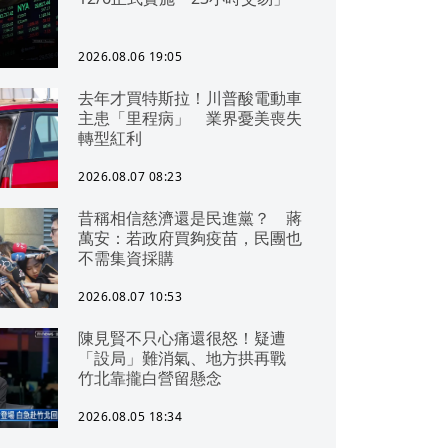
2026.08.06 19:05
去年才買特斯拉！川普酸電動車
主患「里程病」 業界憂美喪失
轉型紅利
2026.08.07 08:23
昔稱相信慈濟還是民進黨？ 蔣
萬安：若政府買夠疫苗，民團也
不需集資採購
2026.08.07 10:53
陳見賢不只心痛還很怒！疑遭
「設局」難消氣、地方拱再戰
竹北靠攏白營留懸念
2026.08.05 18:34