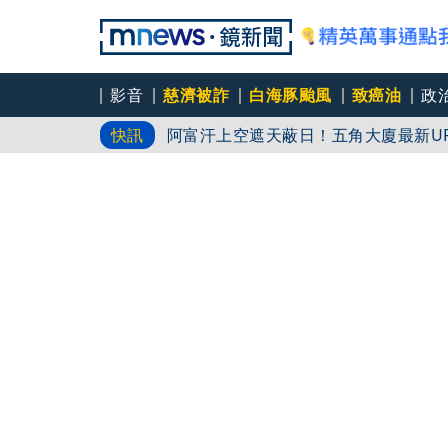
影音
慈濟被詐
白海豚颱風
致癌油
政
阿富汗上空遮天蔽日！五角大廈最新U
快訊
8年首見！南韓首爾測得破40℃高溫
美「機器狗」化身保全巡邏 降低真人