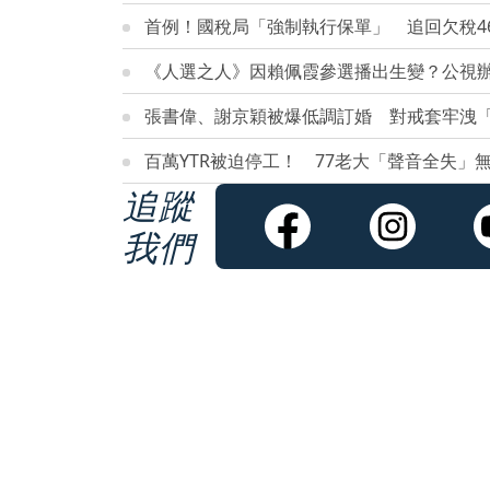
首例！國稅局「強制執行保單」 追回欠稅46
《人選之人》因賴佩霞參選播出生變？公視
張書偉、謝京穎被爆低調訂婚 對戒套牢洩
百萬YTR被迫停工！ 77老大「聲音全失」
追蹤
我們