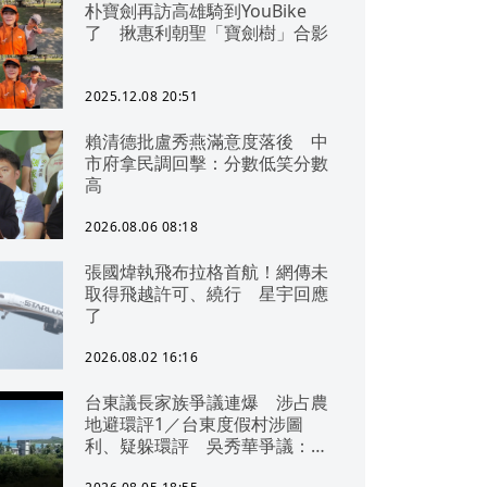
朴寶劍再訪高雄騎到YouBike
了 揪惠利朝聖「寶劍樹」合影
2025.12.08 20:51
賴清德批盧秀燕滿意度落後 中
市府拿民調回擊：分數低笑分數
高
2026.08.06 08:18
張國煒執飛布拉格首航！網傳未
取得飛越許可、繞行 星宇回應
了
2026.08.02 16:16
台東議長家族爭議連爆 涉占農
地避環評1／台東度假村涉圖
利、疑躲環評 吳秀華爭議：概
無參與