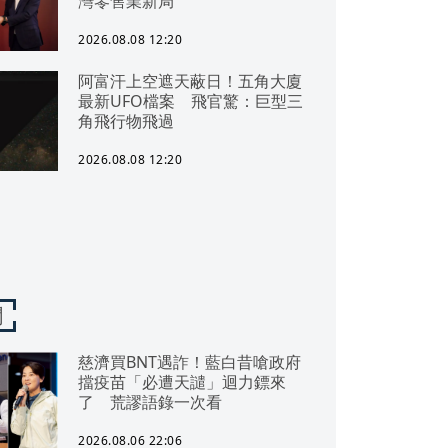
灣零售業新局
2026.08.08 12:20
阿富汗上空遮天蔽日！五角大廈
最新UFO檔案 飛官驚：巨型三
角飛行物飛過
2026.08.08 12:20
聞
慈濟買BNT遇詐！藍白昔嗆政府
擋疫苗「必遭天譴」迴力鏢來
了 荒謬語錄一次看
2026.08.06 22:06