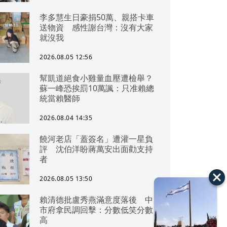
李多慧生日豪捐50萬、親搭卡車
送物資 感性謝台灣：沒有大家
就沒我
2026.08.05 12:56
幫凱道絕食小雞量血壓遭檢舉？
蘇一峰恐挨罰10萬諷：只准賴總
統當賴醫師
2026.08.04 14:35
饒河老店「蓋簽名」遭灌一星負
評 沈伯洋盼蔣萬安出面勸支持
者
2026.08.05 13:50
賴清德批盧秀燕滿意度落後 中
市府拿民調回擊：分數低笑分數
高