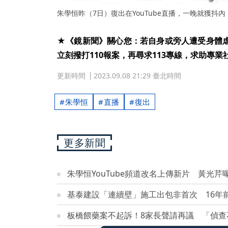
朱學恒昨（7日）復出在YouTube直播，一晚就獲抖內（
★《鏡新聞》關心您：若自身或旁人遭受身體
立刻撥打110報案，再尋求113專線，求助專業
更新時間
2023.09.08 21:29 臺北時間
朱學恒
直播
復出
更多新聞
朱學恒YouTube頻道改名上傳新片 黃光
基泰建設「連續壁」施工出包非首次 16年
板橋餵藥案不起訴！8家長聲請再議 「偵查