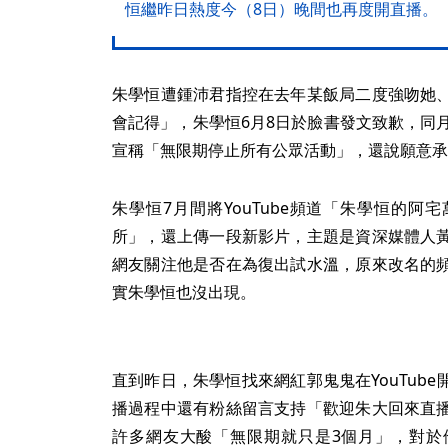
恒繼昨日熱度今（8日）晚間也再度開直播。
朱學恒遭鍾沛君指控在去年某飯局二度強吻她
會記得」，朱學恒6月8日於臉書發文致歉，同
宣稱「無限期停止所有公眾活動」，還說願意承
朱學恒7月間將YouTube頻道「朱學恒的
所」，還上傳一段新影片，主題是資深媒體人
網友關注他是否在為復出試水溫，原來改名的
實朱學恒也沒出現。
直到昨日，朱學恒找來網紅郭鬼鬼在YouTub
播過程中還有粉絲留言支持「歡迎朱大回來直
許多網友大酸「無限期就只是3個月」，對於