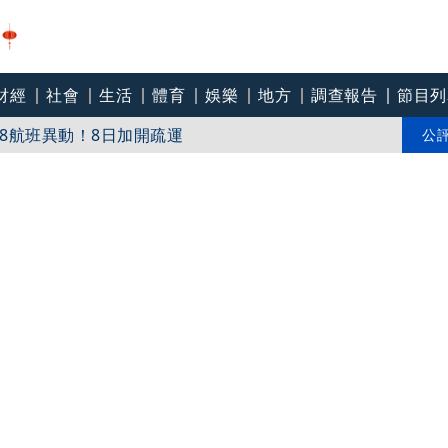
財經
社會
生活
體育
娛樂
地方
調查報告
節目列
line》進軍多倫多 柯林法洛姊弟相挺
8航班異動！8日加開疏運
公
才川島雄三 4K修復重返大銀幕