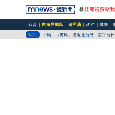
影音
白海豚颱風
致癌油
政治
國際
8年磨一劍 陳法拉自編自導《Blood
快訊
中颱「白海豚」逼近北台灣 星宇台日
笑著笑著就哭了 被遺忘的日本喜劇天