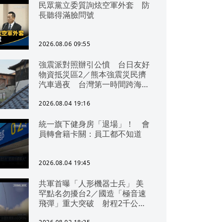
民眾黨立委質詢炫空軍外套 防
長聽得滿臉問號
2026.08.06 09:55
強震派對照辦引公憤 台日友好
物資抵災區2／熊本強震災民擠
汽車過夜 台灣第一時間跨海急
援
2026.08.04 19:16
統一旗下健身房「退場」！ 會
員轉會籍卡關：員工都不知道
2026.08.04 19:45
共軍首曝「人形機器士兵」 美
罕點名勿擾台2／國造「極音速
飛彈」重大突破 射程2千公里
可「直通北京」