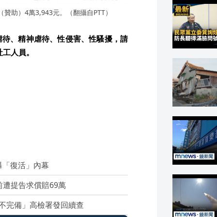
贊助）4萬3,943元。（翻攝自PTT）
虐待、精神虐待、性侵害、性騷擾，請
社工人員。
芹曝「復活」內幕
前遭提告求償賠69萬
不完備」高檢署發回續查