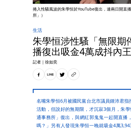
捲入性騷風波的朱學恒於YouTube復出，連兩日開直播
所」）
生活
朱學恒涉性騷「無限期
播復出吸金4萬成抖內
記者
｜
徐如奕
名嘴朱學恒6月被國民黨台北市議員鍾沛君指
活動，但說好的無期限，才沉寂3個月，朱學恒
通事務所」復出，與網紅郭鬼鬼一起開直播
嗎？」另有人發現朱學恒一晚就吸金4萬3,9