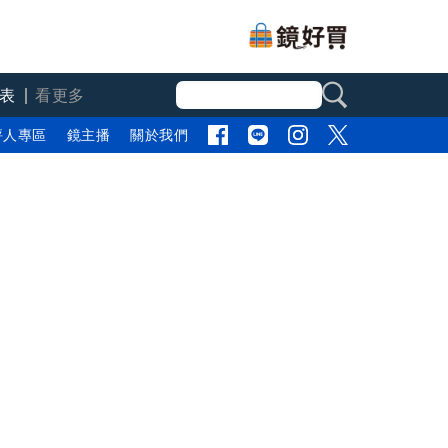
表
看更多
評人專區
鏡主播
關於我們