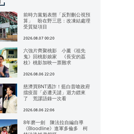
聞
前時力黨魁表態「反對刪公視預
算」 盼在野三思：改凍結處理
受質疑項目
2026.08.07 00:20
六強片齊聚桃影 小薰《祖先
鬼》回桃影娘家 《長安的荔
枝》桃影加映一票難求
2026.08.06 22:20
慈濟買BNT遇詐！藍白昔嗆政府
擋疫苗「必遭天譴」迴力鏢來
了 荒謬語錄一次看
2026.08.06 22:06
8年磨一劍 陳法拉自編自導
《Bloodline》進軍多倫多 柯