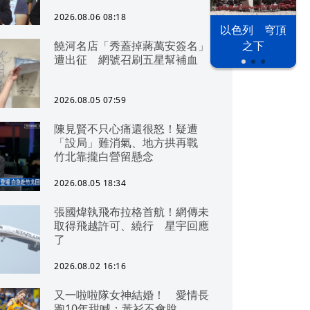
2026.08.06 08:18
以色列 穹頂
台股投資熱
饒河名店「秀蓋掉蔣萬安簽名」
之下
遭出征 網號召刷五星幫補血
2026.08.05 07:59
陳見賢不只心痛還很怒！疑遭
「設局」難消氣、地方拱再戰
竹北靠攏白營留懸念
2026.08.05 18:34
張國煒執飛布拉格首航！網傳未
取得飛越許可、繞行 星宇回應
了
2026.08.02 16:16
又一啦啦隊女神結婚！ 愛情長
跑10年甜喊：黃衫不會脫