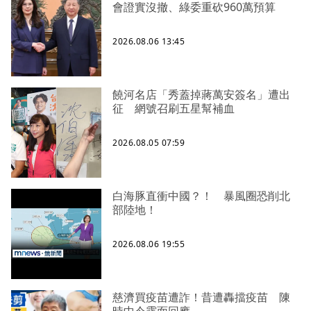
會證實沒撤、綠委重砍960萬預算
2026.08.06 13:45
饒河名店「秀蓋掉蔣萬安簽名」遭出
征 網號召刷五星幫補血
2026.08.05 07:59
白海豚直衝中國？！ 暴風圈恐削北
部陸地！
2026.08.06 19:55
慈濟買疫苗遭詐！昔遭轟擋疫苗 陳
時中今露面回應