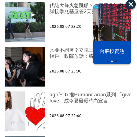
代誌大條火急跳船？ 宏碁派任李文
詳接掌兆基屋管2天就喊撤出！
2026.08.07 23:20
又要不副署？立院三讀藍白兒少未來
漢光42演習
台股投資熱
帳戶 政院放話：將採必要憲政作為
2026.08.07 23:00
agnès b.推Humanitarian系列 「give
love」成今夏最暖時尚宣言
2026.08.07 22:40