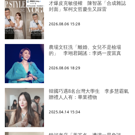
才爆皮克敏侵權 陳智菡「合成雜誌
封面」幫柯文哲慶生又踩雷
2026.08.06 15:28
農場文狂洗「離婚、女兒不是檢場
的」 李翊君闢謠：李媽一度當真
2026.08.06 18:29
韓國巧遇8名台灣大學生 李多慧霸氣
贈禮人人有：畢業禮物
2025.04.14 15:34
饒河老店「蓋簽名」遭灌一星負評