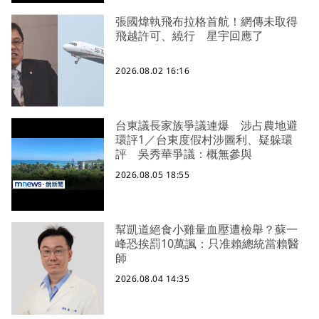
張國煒執飛布拉格首航！網傳未取得
飛越許可、繞行 星宇回應了
2026.08.02 16:16
台東議長家族爭議連爆 涉占農地避
環評1／台東度假村涉圖利、疑躲環
評 吳秀華爭議：概無參與
2026.08.05 18:55
幫凱道絕食小雞量血壓遭檢舉？蘇一
峰恐挨罰10萬諷：只准賴總統當賴醫
師
2026.08.04 14:35