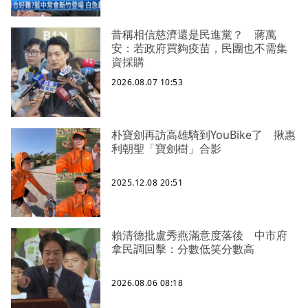
昔稱相信慈濟還是民進黨？ 蔣萬
安：若政府買夠疫苗，民團也不需集
資採購
2026.08.07 10:53
朴寶劍再訪高雄騎到YouBike了 揪惠
利朝聖「寶劍樹」合影
2025.12.08 20:51
賴清德批盧秀燕滿意度落後 中市府
拿民調回擊：分數低笑分數高
2026.08.06 08:18