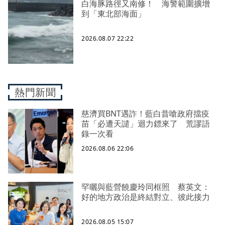
白海豚路徑又南修！ 海警範圍擴增
到「東北部海面」
2026.08.07 22:22
熱門新聞
慈濟買BNT遇詐！藍白昔嗆政府擋疫
苗「必遭天譴」迴力鏢來了 荒謬語
錄一次看
2026.08.06 22:06
罕曬與藍營饒慶玲同框照 蔡英文：
好的地方政治是終結對立、彼此接力
2026.08.05 15:07