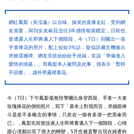
網紅鳳梨（吳泓逸）以台味、搞笑的直播走紅，受到網
友喜愛，與DJ女友歐菈交往3年感情相當穩定，日前也
曾透露人生即將邁入下個階段，今（7日）則曬出一張
手拿捧花的照片，配上短短3句話，疑似語藏玄機拋出
求婚震撼彈。網友見狀紛紛給予祝福，笑說「準備進入
愛情的墳墓」。而鳳梨本人被問及此事，僅表示「暫時
不回應」，讓外界霧裡看花。
今（7日）下午鳳梨毫無預警曬出身穿西裝、手拿一大束
玫瑰捧花的側拍照片，寫下「基本上對我而言，求婚跟捧
斗是差不多概念的事情，只差在一個有多撐一把黑傘而
已」，鳳梨先前曾說過人生即將要邁入下一個階段，心情
跟心境都出現了很大的轉變，5月也被直擊出現在婦產科