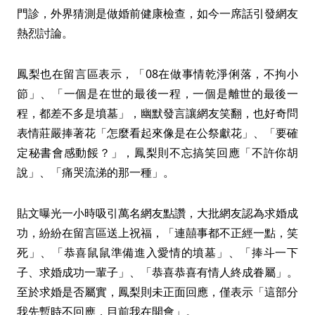
門診，外界猜測是做婚前健康檢查，如今一席話引發網友
熱烈討論。
鳳梨也在留言區表示，「08在做事情乾淨俐落，不拘小
節」、「一個是在世的最後一程，一個是離世的最後一
程，都差不多是墳墓」，幽默發言讓網友笑翻，也好奇問
表情莊嚴捧著花「怎麼看起來像是在公祭獻花」、「要確
定秘書會感動餒？」，鳳梨則不忘搞笑回應「不許你胡
說」、「痛哭流涕的那一種」。
貼文曝光一小時吸引萬名網友點讚，大批網友認為求婚成
功，紛紛在留言區送上祝福，「連囍事都不正經一點，笑
死」、「恭喜鼠鼠準備進入愛情的墳墓」、「捧斗一下
子、求婚成功一輩子」、「恭喜恭喜有情人終成眷屬」。
至於求婚是否屬實，鳳梨則未正面回應，僅表示「這部分
我先暫時不回應，目前我在開會」。