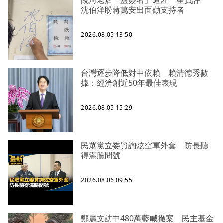
沈伯洋盼蔣萬安出面勸支持者
2026.08.05 13:50
台灣逐步降低對中依賴 賴清德秀數
據：經濟創近50年最佳表現
2026.08.05 15:29
民眾黨立委質詢炫空軍外套 防長聽
得滿臉問號
2026.08.06 09:55
鄭麗文訪中480萬藍喊撤案 民主基金