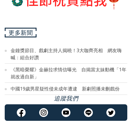
更多新聞
金鐘獎節目、戲劇主持人揭曉！3大咖齊亮相 網友嗨
喊：組合好讚
《黑暗榮耀》金赫拉求情信曝光 自揭當太妹動機「1年
就改過自新」
中國19歲男星疑性侵未成年遭逮 新劇照播未刪戲份
追蹤我們