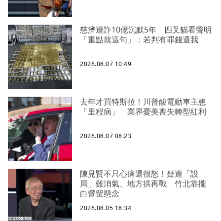
慈濟遭詐10億沉默5年 四叉貓看聲明
「重點就這句」：若判有罪錢還我
2026.08.07 10:49
去年才買特斯拉！川普酸電動車主患
「里程病」 業界憂美喪失轉型紅利
2026.08.07 08:23
陳見賢不只心痛還很怒！疑遭「設
局」難消氣、地方拱再戰 竹北靠攏
白營留懸念
2026.08.05 18:34