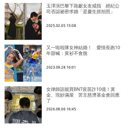
玉澤演巴黎下跪獻女友戒指 經紀公
司否認祕密求婚「是慶生抓拍照」
2025.02.05 15:08
又一啦啦隊女神結婚！ 愛情長跑10
年甜喊：黃衫不會脫
2023.09.28 16:01
女律師誆能買BNT疫苗詐10億！黃
金、現鈔滿屋 苦主慈濟基金會回應
了
2026.08.06 16:45