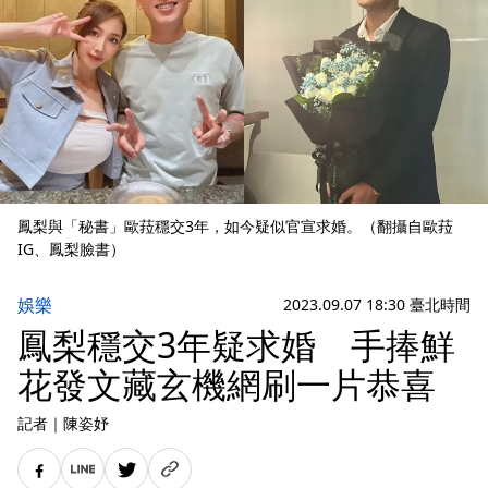
鳳梨與「秘書」歐菈穩交3年，如今疑似官宣求婚。（翻攝自歐菈
IG、鳳梨臉書）
娛樂
2023.09.07 18:30 臺北時間
鳳梨穩交3年疑求婚 手捧鮮
花發文藏玄機網刷一片恭喜
記者
｜
陳姿妤