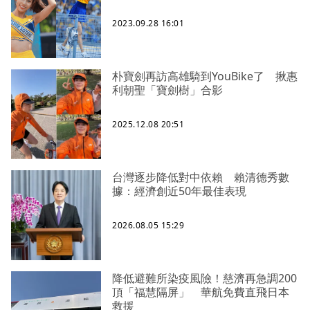
2023.09.28 16:01
朴寶劍再訪高雄騎到YouBike了 揪惠
利朝聖「寶劍樹」合影
2025.12.08 20:51
台灣逐步降低對中依賴 賴清德秀數
據：經濟創近50年最佳表現
2026.08.05 15:29
降低避難所染疫風險！慈濟再急調200
頂「福慧隔屏」 華航免費直飛日本
救援