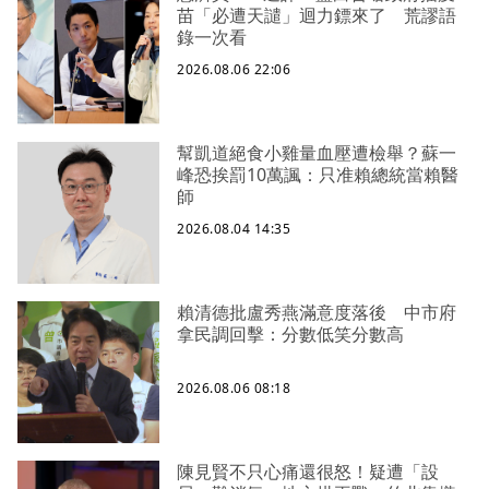
苗「必遭天譴」迴力鏢來了 荒謬語
錄一次看
2026.08.06 22:06
幫凱道絕食小雞量血壓遭檢舉？蘇一
峰恐挨罰10萬諷：只准賴總統當賴醫
師
2026.08.04 14:35
賴清德批盧秀燕滿意度落後 中市府
拿民調回擊：分數低笑分數高
2026.08.06 08:18
陳見賢不只心痛還很怒！疑遭「設