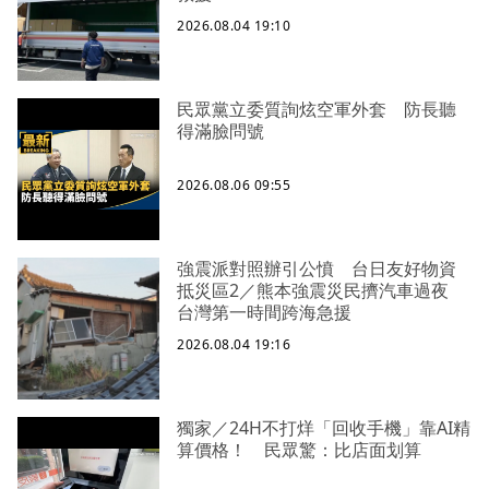
2026.08.04 19:10
民眾黨立委質詢炫空軍外套 防長聽
得滿臉問號
2026.08.06 09:55
強震派對照辦引公憤 台日友好物資
抵災區2／熊本強震災民擠汽車過夜
台灣第一時間跨海急援
2026.08.04 19:16
獨家／24H不打烊「回收手機」靠AI精
算價格！ 民眾驚：比店面划算