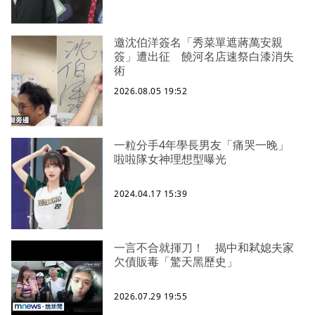
邀沈伯洋簽名「秀菜單遮蔣萬安親
簽」遭出征 饒河名店速祭白漆消失
術
2026.08.05 19:52
一粒分手4年學長男友「痛哭一晚」
啦啦隊女神理想型曝光
2024.04.17 15:39
一言不合就揮刀！ 揭中和弒媳夫家
欠債販毒「驚天黑歷史」
2026.07.29 19:55