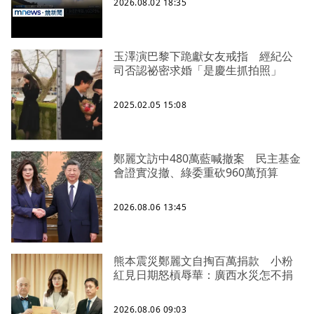
2026.08.02 18:35
玉澤演巴黎下跪獻女友戒指 經紀公
司否認祕密求婚「是慶生抓拍照」
2025.02.05 15:08
鄭麗文訪中480萬藍喊撤案 民主基金
會證實沒撤、綠委重砍960萬預算
2026.08.06 13:45
熊本震災鄭麗文自掏百萬捐款 小粉
紅見日期怒槓辱華：廣西水災怎不捐
2026.08.06 09:03