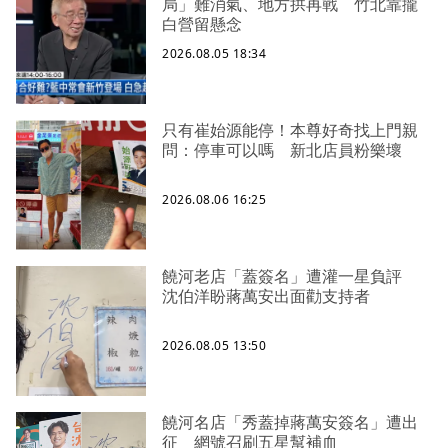
局」難消氣、地方拱再戰 竹北靠攏
白營留懸念
2026.08.05 18:34
只有崔始源能停！本尊好奇找上門親
問：停車可以嗎 新北店員粉樂壞
2026.08.06 16:25
饒河老店「蓋簽名」遭灌一星負評
沈伯洋盼蔣萬安出面勸支持者
2026.08.05 13:50
饒河名店「秀蓋掉蔣萬安簽名」遭出
征 網號召刷五星幫補血