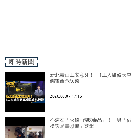
即時新聞
新北泰山工安意外！ 1工人維修天車
觸電命危送醫
2026.08.07 17:15
不滿友「欠錢+蹭吃毒品」！ 男「借
槍設局轟恐嚇」落網