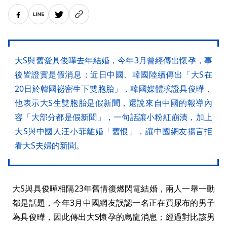
大S與舊愛具俊曄去年結婚，今年3月曾經傳出懷孕，事
後皆證實是假消息；近日中國、韓國陸續傳出「大S在
20日於韓國祕密生下雙胞胎」，韓國媒體求證具俊曄，
他表示大S生雙胞胎是假新聞，還說來自中國的報導內
容「大部分都是假新聞」，一句話讓小粉紅崩潰，加上
大S與中國人汪小菲離婚「舊恨」，讓中國網友揚言拒
看大S夫婦的新聞。
大S與具俊曄相隔23年舊情復燃閃電結婚，兩人一舉一動
都是話題，今年3月中國網友誤認一名正在買尿布的男子
為具俊曄，因此傳出大S懷孕的烏龍消息；經過對比該男