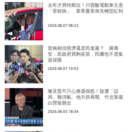
去年才買特斯拉！川普酸電動車主患
「里程病」 業界憂美喪失轉型紅利
2026.08.07 08:23
昔稱相信慈濟還是民進黨？ 蔣萬
安：若政府買夠疫苗，民團也不需集
資採購
2026.08.07 10:53
陳見賢不只心痛還很怒！疑遭「設
局」難消氣、地方拱再戰 竹北靠攏
白營留懸念
2026.08.05 18:34