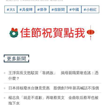
大S
具俊曄
懷孕
假新聞
中國
小粉紅
更多新聞
王淨寫長文怒駁當「靠媽族」 揭母親職業嗆造謠：憑
什麼？
日本排核廢水台鹽竟受惠 股價創19年新高喊話不漲價
楊志良「就是不道歉」再嗆蔡英文 金曲歌后蔡琴也被
拖下水