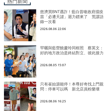
熱門新聞
慈濟買BNT遇詐！藍白昔嗆政府擋疫
苗「必遭天譴」迴力鏢來了 荒謬語
錄一次看
2026.08.06 22:06
罕曬與藍營饒慶玲同框照 蔡英文：
好的地方政治是終結對立、彼此接力
2026.08.05 15:07
只有崔始源能停！本尊好奇找上門親
問：停車可以嗎 新北店員粉樂壞
2026.08.06 16:25