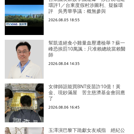
環評1／台東度假村涉圖利、疑躲環
評 吳秀華爭議：概無參與
2026.08.05 18:55
幫凱道絕食小雞量血壓遭檢舉？蘇一
峰恐挨罰10萬諷：只准賴總統當賴醫
師
2026.08.04 14:35
女律師誆能買BNT疫苗詐10億！黃
金、現鈔滿屋 苦主慈濟基金會回應
了
2026.08.06 16:45
玉澤演巴黎下跪獻女友戒指 經紀公