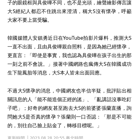
子的眼鏡框與具俊曄不同，也不是光頭，繪聲繪影傳言讓
大S經紀人都忍不住跳出來澄清，稱大S沒有懷孕，呼籲
大家不要上當受騙。
韓國媒體人安鎮勇近日在YouTube拍影片爆料，推測大S
一直不出面，且由具俊曄親自照料，是因為她已經懷孕，
更直言：「即使是事實，我也認為具俊曄在孩子出生的那
一刻之前不會說。」接著中國網路也瘋傳大S在韓國成功
生下龍鳳胎等消息，大S本人皆未出面回應。
不過大S懷孕的消息，中國網友也半信半疑，批評貼出相
關訊息的人「能不能造個正經的謠」、「亂講話沒事吃釘
子吧」；好奇的網友甚至跑去大S的前婆婆張蘭直播，詢
問她大S是否真的懷孕？張蘭則一口否認：「那是不可能
的，別往自己臉上貼金了，轉移目標呢。」
更新時間
2023.08.28 20:55 臺北時間