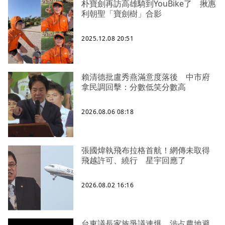
朴寶劍再訪高雄騎到YouBike了 揪惠
利朝聖「寶劍樹」合影
2025.12.08 20:51
賴清德批盧秀燕滿意度落後 中市府
拿民調回擊：分數低笑分數高
2026.08.06 08:18
張國煒執飛布拉格首航！網傳未取得
飛越許可、繞行 星宇回應了
2026.08.02 16:16
台東議長家族爭議連爆 涉占農地避