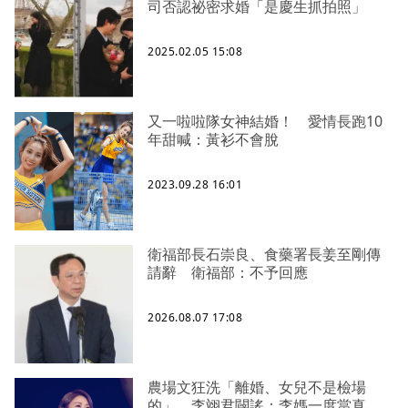
司否認祕密求婚「是慶生抓拍照」
2025.02.05 15:08
又一啦啦隊女神結婚！ 愛情長跑10
年甜喊：黃衫不會脫
2023.09.28 16:01
衛福部長石崇良、食藥署長姜至剛傳
請辭 衛福部：不予回應
2026.08.07 17:08
農場文狂洗「離婚、女兒不是檢場
的」 李翊君闢謠：李媽一度當真