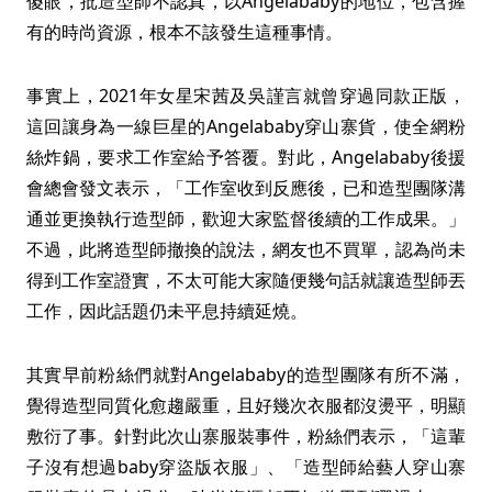
傻眼，批造型師不認真，以Angelababy的地位，包含握
有的時尚資源，根本不該發生這種事情。
事實上，2021年女星宋茜及吳謹言就曾穿過同款正版，
這回讓身為一線巨星的Angelababy穿山寨貨，使全網粉
絲炸鍋，要求工作室給予答覆。對此，Angelababy後援
會總會發文表示，「工作室收到反應後，已和造型團隊溝
通並更換執行造型師，歡迎大家監督後續的工作成果。」
不過，此將造型師撤換的說法，網友也不買單，認為尚未
得到工作室證實，不太可能大家隨便幾句話就讓造型師丟
工作，因此話題仍未平息持續延燒。
其實早前粉絲們就對Angelababy的造型團隊有所不滿，
覺得造型同質化愈趨嚴重，且好幾次衣服都沒燙平，明顯
敷衍了事。針對此次山寨服裝事件，粉絲們表示，「這輩
子沒有想過baby穿盜版衣服」、「造型師給藝人穿山寨