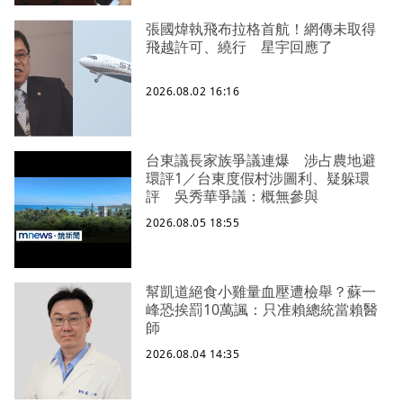
張國煒執飛布拉格首航！網傳未取得
飛越許可、繞行 星宇回應了
2026.08.02 16:16
台東議長家族爭議連爆 涉占農地避
環評1／台東度假村涉圖利、疑躲環
評 吳秀華爭議：概無參與
2026.08.05 18:55
幫凱道絕食小雞量血壓遭檢舉？蘇一
峰恐挨罰10萬諷：只准賴總統當賴醫
師
2026.08.04 14:35