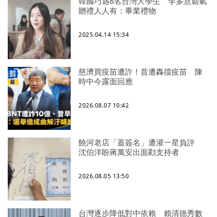
韓國巧遇8名台灣大學生 李多慧霸氣
贈禮人人有：畢業禮物
2025.04.14 15:34
慈濟買疫苗遭詐！昔遭轟擋疫苗 陳
時中今露面回應
2026.08.07 10:42
饒河老店「蓋簽名」遭灌一星負評
沈伯洋盼蔣萬安出面勸支持者
2026.08.05 13:50
台灣逐步降低對中依賴 賴清德秀數