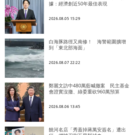
據：經濟創近50年最佳表現
2026.08.05 15:29
白海豚路徑又南修！ 海警範圍擴增
到「東北部海面」
2026.08.07 22:22
鄭麗文訪中480萬藍喊撤案 民主基金
會證實沒撤、綠委重砍960萬預算
2026.08.06 13:45
饒河名店「秀蓋掉蔣萬安簽名」遭出