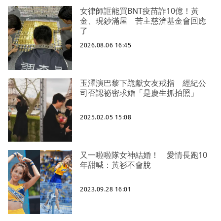
女律師誆能買BNT疫苗詐10億！黃
金、現鈔滿屋 苦主慈濟基金會回應
了
2026.08.06 16:45
玉澤演巴黎下跪獻女友戒指 經紀公
司否認祕密求婚「是慶生抓拍照」
2025.02.05 15:08
又一啦啦隊女神結婚！ 愛情長跑10
年甜喊：黃衫不會脫
2023.09.28 16:01