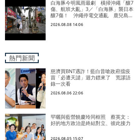
白海豚今明風雨最劇 橫掃沖繩「釀7
傷、航班大亂」3／「白海豚」襲日本
釀7傷！ 沖繩停電交通亂 鹿兒島建
築毀
2026.08.08 14:06
熱門新聞
慈濟買BNT遇詐！藍白昔嗆政府擋疫
苗「必遭天譴」迴力鏢來了 荒謬語
錄一次看
2026.08.06 22:06
罕曬與藍營饒慶玲同框照 蔡英文：
好的地方政治是終結對立、彼此接力
2026.08.05 15:07