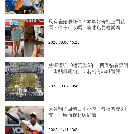
只有崔始源能停！本尊好奇找上門親
問：停車可以嗎 新北店員粉樂壞
2026.08.06 16:25
慈濟遭詐10億沉默5年 四叉貓看聲明
「重點就這句」：若判有罪錢還我
2026.08.07 10:49
大谷翔平回饋日本小學「每校普發3手
套」 廠商揭超暖細節
2023.11.11 13:24