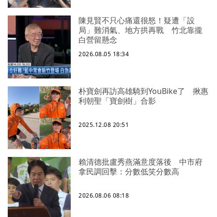
陳見賢不只心痛還很怒！疑遭「設
局」難消氣、地方拱再戰 竹北靠攏
白營留懸念
2026.08.05 18:34
朴寶劍再訪高雄騎到YouBike了 揪惠
利朝聖「寶劍樹」合影
2025.12.08 20:51
賴清德批盧秀燕滿意度落後 中市府
拿民調回擊：分數低笑分數高
2026.08.06 08:18