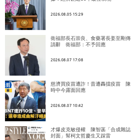
2026.08.05 15:29
衛福部長石崇良、食藥署長姜至剛傳
請辭 衛福部：不予回應
2026.08.07 17:08
慈濟買疫苗遭詐！昔遭轟擋疫苗 陳
時中今露面回應
2026.08.07 10:42
才爆皮克敏侵權 陳智菡「合成雜誌
封面」幫柯文哲慶生又踩雷