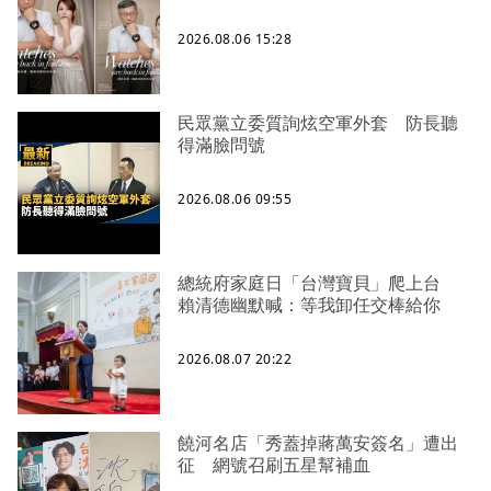
2026.08.06 15:28
民眾黨立委質詢炫空軍外套 防長聽
得滿臉問號
2026.08.06 09:55
總統府家庭日「台灣寶貝」爬上台
賴清德幽默喊：等我卸任交棒給你
2026.08.07 20:22
饒河名店「秀蓋掉蔣萬安簽名」遭出
征 網號召刷五星幫補血