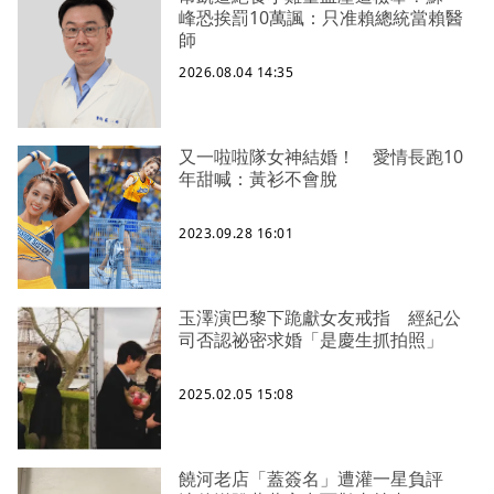
峰恐挨罰10萬諷：只准賴總統當賴醫
師
2026.08.04 14:35
又一啦啦隊女神結婚！ 愛情長跑10
年甜喊：黃衫不會脫
2023.09.28 16:01
玉澤演巴黎下跪獻女友戒指 經紀公
司否認祕密求婚「是慶生抓拍照」
2025.02.05 15:08
饒河老店「蓋簽名」遭灌一星負評