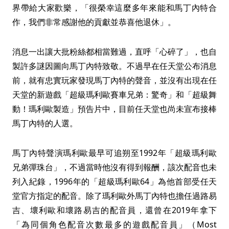
界帶給大家歡樂，「很榮幸這麼多年來能和馬丁內特合
作，我們非常感謝他的貢獻並恭喜他退休」。
消息一出讓大批粉絲都相當難過，直呼「心碎了」，也自
製許多謎因圖向馬丁內特致敬。不過早在任天堂公布消息
前，就有忠實玩家發現馬丁內特的聲音，並沒有出現在任
天堂的新遊戲「超級瑪利歐賽車兄弟：驚奇」和「超級舞
動！瑪利歐製造」預告片中，目前任天堂也尚未宣布接棒
馬丁內特的人選。
馬丁內特聲演瑪利歐最早可追朔至1992年「超級瑪利歐
兄弟彈珠台」，不過當時他沒有得到報酬，該次配音也未
列入紀錄，1996年的「超級瑪利歐64」為他首部受任天
堂官方指定的配音。除了瑪利歐外馬丁內特也擔任過路易
吉、壞利歐和壞路易吉的配音員，還曾在2019年拿下
「為同個角色配音次數最多的遊戲配音員」（Most