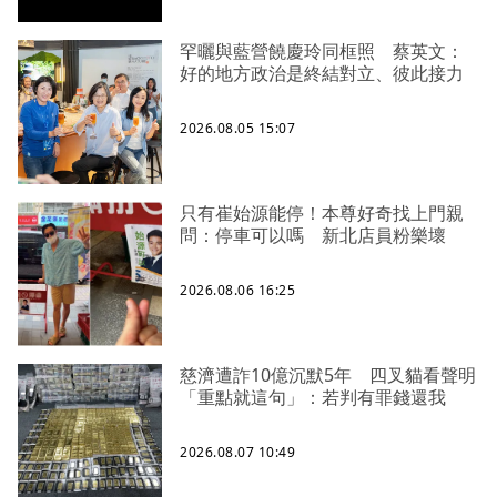
罕曬與藍營饒慶玲同框照 蔡英文：
好的地方政治是終結對立、彼此接力
2026.08.05 15:07
只有崔始源能停！本尊好奇找上門親
問：停車可以嗎 新北店員粉樂壞
2026.08.06 16:25
慈濟遭詐10億沉默5年 四叉貓看聲明
「重點就這句」：若判有罪錢還我
2026.08.07 10:49