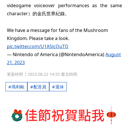
videogame voiceover performances as the same
character）的金氏世界紀錄。
We have a message for fans of the Mushroom
Kingdom. Please take a look.
pic.twitter.com/U1ASicOuTO
— Nintendo of America (@NintendoAmerica)
August
21, 2023
更新時間
2023.08.22 14:55 臺北時間
瑪利歐
配音員
退休