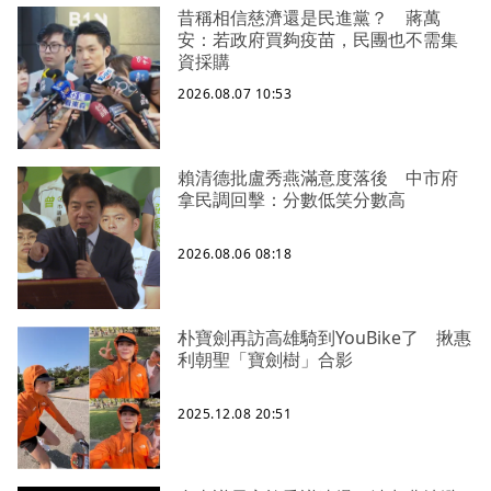
昔稱相信慈濟還是民進黨？ 蔣萬
安：若政府買夠疫苗，民團也不需集
資採購
2026.08.07 10:53
賴清德批盧秀燕滿意度落後 中市府
拿民調回擊：分數低笑分數高
2026.08.06 08:18
朴寶劍再訪高雄騎到YouBike了 揪惠
利朝聖「寶劍樹」合影
2025.12.08 20:51