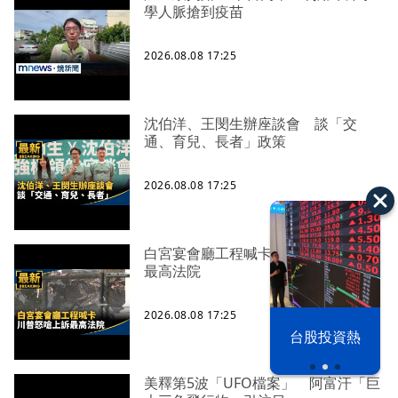
學人脈搶到疫苗
2026.08.08 17:25
沈伯洋、王閔生辦座談會 談「交
通、育兒、長者」政策
2026.08.08 17:25
白宮宴會廳工程喊卡 川普怒嗆上訴
最高法院
2026.08.08 17:25
漢光42演習
台股投資熱
美釋第5波「UFO檔案」 阿富汗「巨