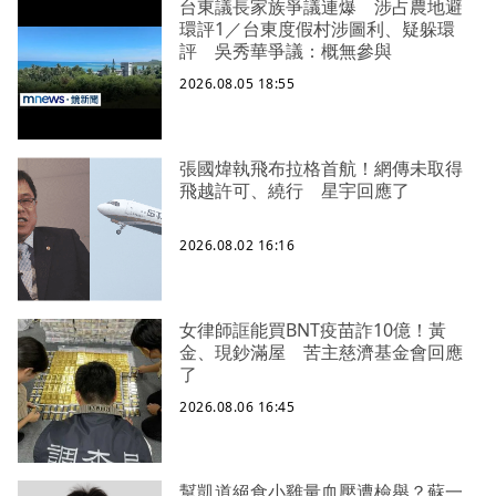
台東議長家族爭議連爆 涉占農地避
環評1／台東度假村涉圖利、疑躲環
評 吳秀華爭議：概無參與
2026.08.05 18:55
張國煒執飛布拉格首航！網傳未取得
飛越許可、繞行 星宇回應了
2026.08.02 16:16
女律師誆能買BNT疫苗詐10億！黃
金、現鈔滿屋 苦主慈濟基金會回應
了
2026.08.06 16:45
幫凱道絕食小雞量血壓遭檢舉？蘇一