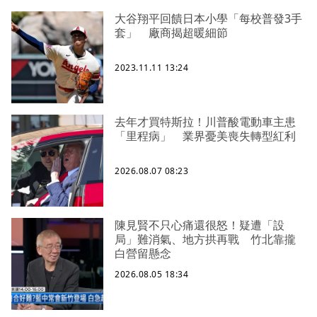
大谷翔平回饋日本小學「每校普發3手
套」 廠商揭超暖細節
2023.11.11 13:24
去年才買特斯拉！川普酸電動車主患
「里程病」 業界憂美喪失轉型紅利
2026.08.07 08:23
陳見賢不只心痛還很怒！疑遭「設
局」難消氣、地方拱再戰 竹北靠攏
白營留懸念
2026.08.05 18:34