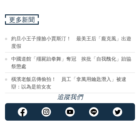
更多新聞
約旦小王子撞臉小賈斯汀！ 最美王后「龐克風」出遊
度假
中國道館「殭屍跆拳舞」奪冠 挨批「自我醜化」跆協
祭懲處
橫濱老飯店傳偷拍！ 員工「拿萬用鑰匙潛入」被逮
辯：以為是前女友
追蹤我們