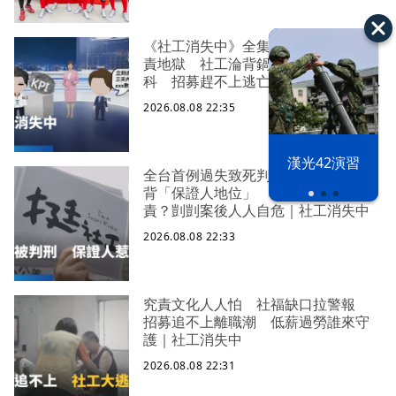
《社工消失中》全集 八成過勞陷究
責地獄 社工淪背鍋垃圾桶求助身心
科 招募趕不上逃亡潮 全台社工缺
口警報 揭薪資回捐黑幕 血汗錢遭
2026.08.08 22:35
剝削
漢光42演習
全台首例過失致死判刑 社工陳尚潔
背「保證人地位」 機構脫身基層扛
責？剴剴案後人人自危｜社工消失中
2026.08.08 22:33
究責文化人人怕 社福缺口拉警報
招募追不上離職潮 低薪過勞誰來守
護｜社工消失中
2026.08.08 22:31