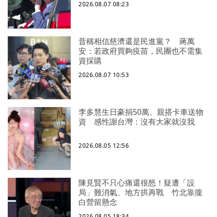
2026.08.07 08:23
昔稱相信慈濟還是民進黨？ 蔣萬
安：若政府買夠疫苗，民團也不需集
資採購
2026.08.07 10:53
李多慧生日豪捐50萬、親搭卡車送物
資 感性謝台灣：沒有大家就沒我
2026.08.05 12:56
陳見賢不只心痛還很怒！疑遭「設
局」難消氣、地方拱再戰 竹北靠攏
白營留懸念
2026.08.05 18:34