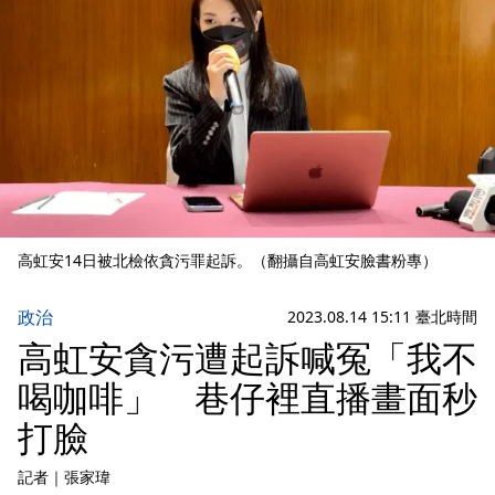
高虹安14日被北檢依貪污罪起訴。（翻攝自高虹安臉書粉專）
政治
2023.08.14 15:11 臺北時間
高虹安貪污遭起訴喊冤「我不
喝咖啡」 巷仔裡直播畫面秒
打臉
記者
｜
張家瑋