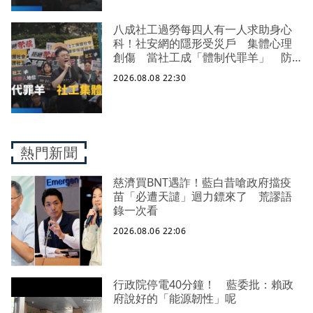
八成社工過勞每四人有一人求助身心
科！社安網的隱形受災戶 集體心理
創傷 當社工成「體制代罪羊」 防
禦性社工不敢多做無奈趨勢？耗竭殆
2026.08.08 22:30
盡下的社安網危機｜社工消失中
熱門新聞
慈濟買BNT遇詐！藍白昔嗆政府擋疫
苗「必遭天譴」迴力鏢來了 荒謬語
錄一次看
2026.08.06 22:06
行政院停電40分鐘！ 藍委批：賴政
府說好的「能源韌性」呢