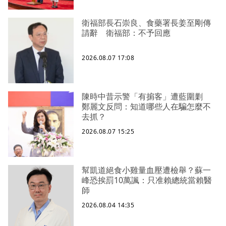
衛福部長石崇良、食藥署長姜至剛傳
請辭 衛福部：不予回應
2026.08.07 17:08
陳時中昔示警「有掮客」遭藍圍剿
鄭麗文反問：知道哪些人在騙怎麼不
去抓？
2026.08.07 15:25
幫凱道絕食小雞量血壓遭檢舉？蘇一
峰恐挨罰10萬諷：只准賴總統當賴醫
師
2026.08.04 14:35