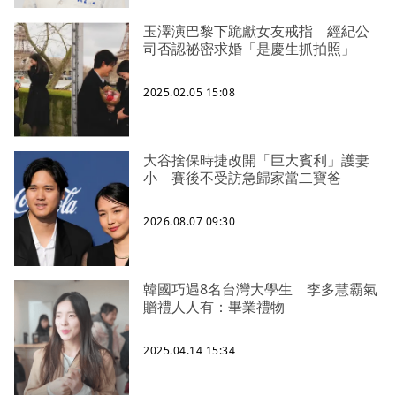
玉澤演巴黎下跪獻女友戒指 經紀公
司否認祕密求婚「是慶生抓拍照」
2025.02.05 15:08
大谷捨保時捷改開「巨大賓利」護妻
小 賽後不受訪急歸家當二寶爸
2026.08.07 09:30
韓國巧遇8名台灣大學生 李多慧霸氣
贈禮人人有：畢業禮物
2025.04.14 15:34