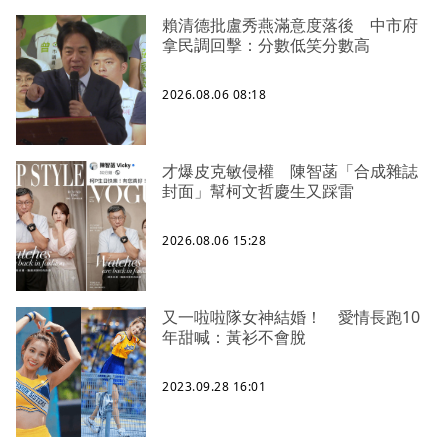
賴清德批盧秀燕滿意度落後 中市府
拿民調回擊：分數低笑分數高
2026.08.06 08:18
才爆皮克敏侵權 陳智菡「合成雜誌
封面」幫柯文哲慶生又踩雷
2026.08.06 15:28
又一啦啦隊女神結婚！ 愛情長跑10
年甜喊：黃衫不會脫
2023.09.28 16:01