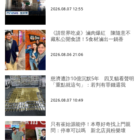
2026.08.07 12:55
《請世界吃桌》滷肉爆紅 陳隨意不
藏私公開食譜！5食材滷出一鍋香
2026.08.06 21:06
慈濟遭詐10億沉默5年 四叉貓看聲明
「重點就這句」：若判有罪錢還我
2026.08.07 10:49
只有崔始源能停！本尊好奇找上門親
問：停車可以嗎 新北店員粉樂壞