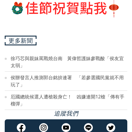
更多新聞
徐巧芯與親妹罵戰燒台南 黃偉哲護妹參戰酸「侯友宜
太弱」
侯辦發言人推測郭台銘拚連署 「若參選國民黨就不用
玩了」
厄國總統候選人遭槍殺身亡！ 凶嫌連開12槍「傳有手
榴彈」
追蹤我們