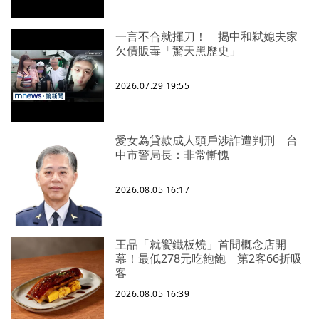
一言不合就揮刀！ 揭中和弒媳夫家
欠債販毒「驚天黑歷史」
2026.07.29 19:55
愛女為貸款成人頭戶涉詐遭判刑 台
中市警局長：非常慚愧
2026.08.05 16:17
王品「就饗鐵板燒」首間概念店開
幕！最低278元吃飽飽 第2客66折吸
客
2026.08.05 16:39