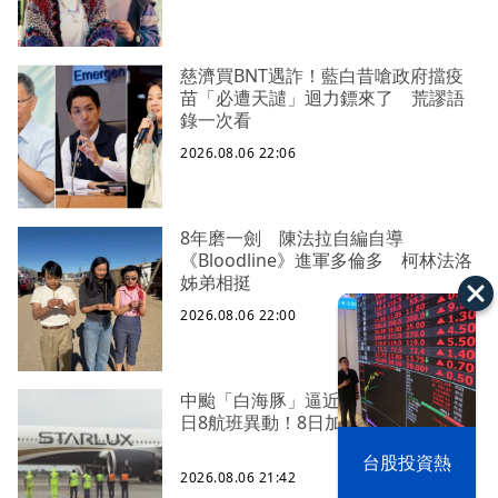
慈濟買BNT遇詐！藍白昔嗆政府擋疫
苗「必遭天譴」迴力鏢來了 荒謬語
錄一次看
2026.08.06 22:06
8年磨一劍 陳法拉自編自導
《Bloodline》進軍多倫多 柯林法洛
姊弟相挺
2026.08.06 22:00
中颱「白海豚」逼近北台灣 星宇台
日8航班異動！8日加開疏運
以色列 穹頂
台股投資熱
之下
2026.08.06 21:42