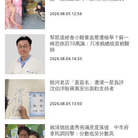
2026.08.05 12:56
幫凱道絕食小雞量血壓遭檢舉？蘇一
峰恐挨罰10萬諷：只准賴總統當賴醫
師
2026.08.04 14:35
饒河老店「蓋簽名」遭灌一星負評
沈伯洋盼蔣萬安出面勸支持者
2026.08.05 13:50
賴清德批盧秀燕滿意度落後 中市府
拿民調回擊：分數低笑分數高