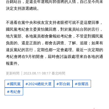
台銘站台，是還去年選戰向郭借將的人情，自己至今尚未
決定支持誰選總統。
不過看在黨中央和侯友宜支持者眼裡可就不是這麼回事，
國民黨考紀會主委黃怡騰回應，對於黨員站台郭的言行，
地方黨部、各地黨員都會彙報給考紀會，不管是對國民黨
負面的、還是正面的，都會去調查、了解、追蹤；如果有
違反黨紀的言行，定期也都一定會處理。最近一次定期的
考紀會將在9月初開會，屆時會討論跟處理來自各地的通
報案件。
更新時間
2023.08.11 08:17 臺北時間
國民黨
2024總統大選
郭台銘
徐耀昌
考紀會