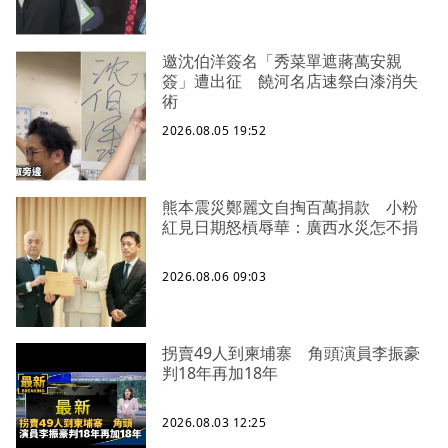
邀沈伯洋簽名「秀菜單遮蔣萬安親
簽」遭出征 饒河名店速祭白漆消失
術
2026.08.05 19:52
熊本震災鄭麗文自掏百萬捐款 小粉
紅見日期怒槓辱華：廣西水災怎不捐
2026.08.06 09:03
拐賣49人到柬埔寨 角頭演員李振豪
判18年再加18年
2026.08.03 12:25