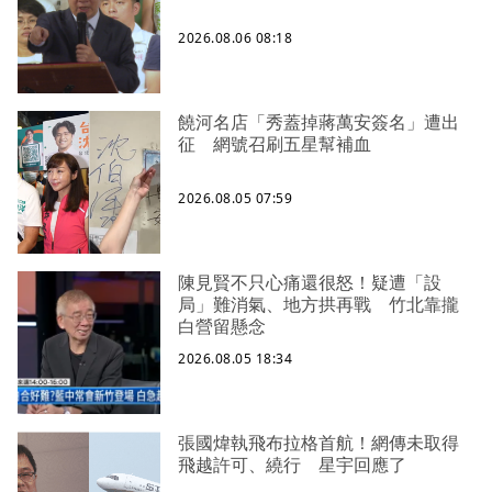
2026.08.06 08:18
饒河名店「秀蓋掉蔣萬安簽名」遭出
征 網號召刷五星幫補血
2026.08.05 07:59
陳見賢不只心痛還很怒！疑遭「設
局」難消氣、地方拱再戰 竹北靠攏
白營留懸念
2026.08.05 18:34
張國煒執飛布拉格首航！網傳未取得
飛越許可、繞行 星宇回應了