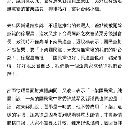
芬、議員徐功凡、還有屏東縣議員王景山，另外也有幾名
無黨籍的苗栗議員，排排站好，當郭台銘小雞。
去年因輔選鍾東錦，不理黨推出的候選人，差點就被開除
黨籍的徐耀昌，這次又接下台灣阿銘之友會苗栗分後援會
長，致詞時不僅高喊下架民進黨，還脫稿表示，國民黨對
不起苗栗，要「下架國民黨，來支持無黨籍的我們的郭台
銘！」徐耀昌痛批：「國民黨也好，民進黨也好，韜光養
晦，好好地反省自己，我們換一個企業家來領導我們台
灣！」
然而徐耀昌面對媒體詢問，又改口表示「下架國民黨」純
屬口誤，一旁的國民黨中常委許慧琴及縣議員也幫腔是口
誤，鍾東錦則說，選舉是一時的，他不贊成用「下架」這
樣的字眼，認為徐是因為看到現場群眾太熱情，才會激情
脫稿口誤，大家不需要太計較。鍾東錦也強調，這回替郭