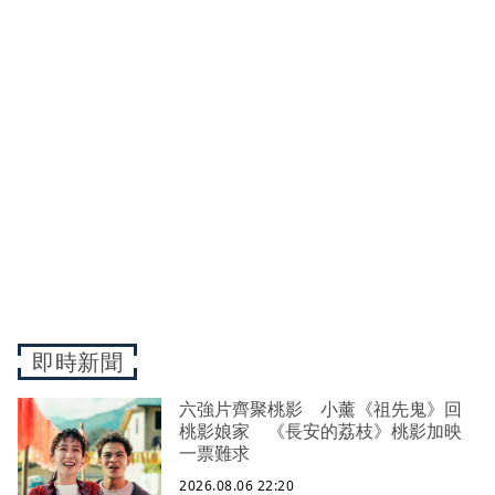
即時新聞
六強片齊聚桃影 小薰《祖先鬼》回
桃影娘家 《長安的荔枝》桃影加映
一票難求
2026.08.06 22:20