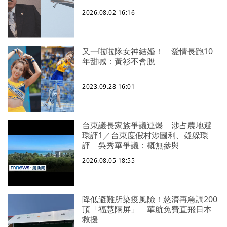
2026.08.02 16:16
又一啦啦隊女神結婚！ 愛情長跑10
年甜喊：黃衫不會脫
2023.09.28 16:01
台東議長家族爭議連爆 涉占農地避
環評1／台東度假村涉圖利、疑躲環
評 吳秀華爭議：概無參與
2026.08.05 18:55
降低避難所染疫風險！慈濟再急調200
頂「福慧隔屏」 華航免費直飛日本
救援