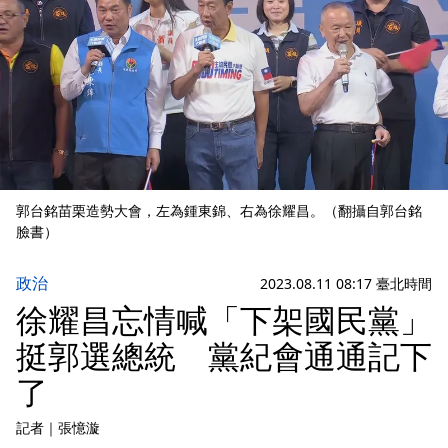
郭台銘苗栗造勢大會，左為鍾東錦、右為徐耀昌。（翻攝自郭台銘
臉書）
政治
2023.08.11 08:17 臺北時間
徐耀昌忘情喊「下架國民黨」
挺郭選總統 黨紀會通通記下
了
記者
｜
張憶漩