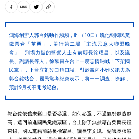
鴻海創辦人郭台銘動作頻頻，昨（10日）晚他到國民黨
鐵票倉「苗栗」，舉行第二場「主流民意大聯盟晚
會」，到場力挺的藍營人士有前縣長徐耀昌，以及議
長、副議長等人，徐耀昌在台上一度忘情吶喊「下架國
民黨」，下台立刻改口稱口誤。對於黨內小雞又跑去為
郭台銘站台，國民黨考紀會表示，將一一調查、瞭解，
預計9月初召開考紀會。
郭台銘依舊未鬆口是否參選、如何參選，不過氣勢越造越
高，這回前進國民黨鐵票區，台上除了無黨籍苗栗縣長鍾
東錦、國民黨籍前縣長徐耀昌、議長李文斌、副議長張淑