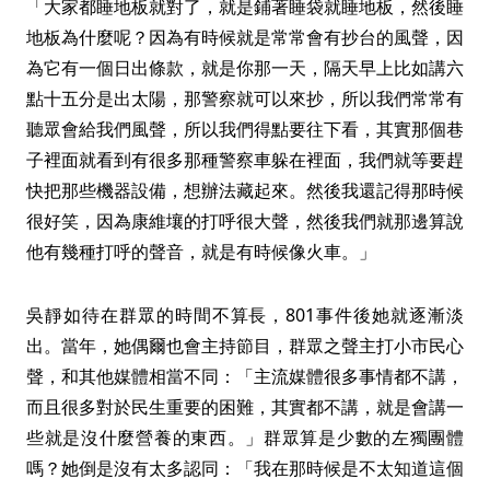
「大家都睡地板就對了，就是鋪著睡袋就睡地板，然後睡
地板為什麼呢？因為有時候就是常常會有抄台的風聲，因
為它有一個日出條款，就是你那一天，隔天早上比如講六
點十五分是出太陽，那警察就可以來抄，所以我們常常有
聽眾會給我們風聲，所以我們得點要往下看，其實那個巷
子裡面就看到有很多那種警察車躲在裡面，我們就等要趕
快把那些機器設備，想辦法藏起來。然後我還記得那時候
很好笑，因為康維壤的打呼很大聲，然後我們就那邊算說
他有幾種打呼的聲音，就是有時候像火車。」
吳靜如待在群眾的時間不算長，801事件後她就逐漸淡
出。當年，她偶爾也會主持節目，群眾之聲主打小市民心
聲，和其他媒體相當不同：「主流媒體很多事情都不講，
而且很多對於民生重要的困難，其實都不講，就是會講一
些就是沒什麼營養的東西。」群眾算是少數的左獨團體
嗎？她倒是沒有太多認同：「我在那時候是不太知道這個