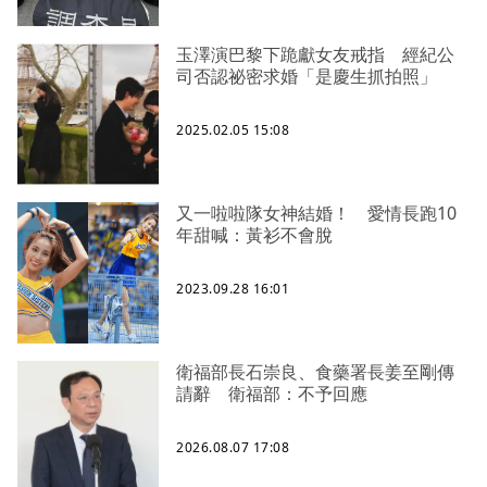
玉澤演巴黎下跪獻女友戒指 經紀公
司否認祕密求婚「是慶生抓拍照」
2025.02.05 15:08
又一啦啦隊女神結婚！ 愛情長跑10
年甜喊：黃衫不會脫
2023.09.28 16:01
衛福部長石崇良、食藥署長姜至剛傳
請辭 衛福部：不予回應
2026.08.07 17:08