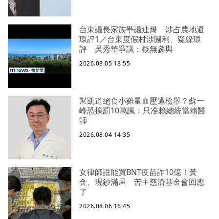
台東議長家族爭議連爆 涉占農地避
環評1／台東度假村涉圖利、疑躲環
評 吳秀華爭議：概無參與
2026.08.05 18:55
幫凱道絕食小雞量血壓遭檢舉？蘇一
峰恐挨罰10萬諷：只准賴總統當賴醫
師
2026.08.04 14:35
女律師誆能買BNT疫苗詐10億！黃
金、現鈔滿屋 苦主慈濟基金會回應
了
2026.08.06 16:45