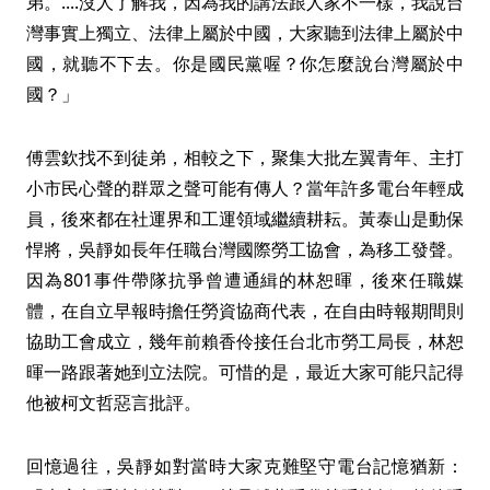
弟。....沒人了解我，因為我的講法跟人家不一樣，我說台
灣事實上獨立、法律上屬於中國，大家聽到法律上屬於中
國，就聽不下去。你是國民黨喔？你怎麼說台灣屬於中
國？」
傅雲欽找不到徒弟，相較之下，聚集大批左翼青年、主打
小市民心聲的群眾之聲可能有傳人？當年許多電台年輕成
員，後來都在社運界和工運領域繼續耕耘。黃泰山是動保
悍將，吳靜如長年任職台灣國際勞工協會，為移工發聲。
因為801事件帶隊抗爭曾遭通緝的林恕暉，後來任職媒
體，在自立早報時擔任勞資協商代表，在自由時報期間則
協助工會成立，幾年前賴香伶接任台北市勞工局長，林恕
暉一路跟著她到立法院。可惜的是，最近大家可能只記得
他被柯文哲惡言批評。
回憶過往，吳靜如對當時大家克難堅守電台記憶猶新：