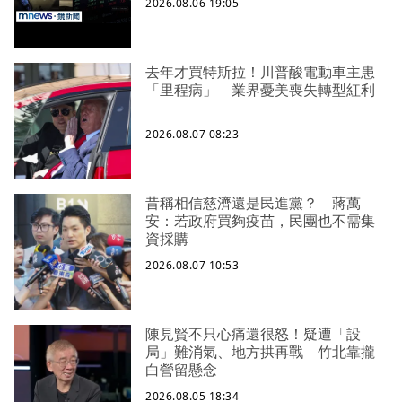
2026.08.06 19:05
去年才買特斯拉！川普酸電動車主患
「里程病」 業界憂美喪失轉型紅利
2026.08.07 08:23
昔稱相信慈濟還是民進黨？ 蔣萬
安：若政府買夠疫苗，民團也不需集
資採購
2026.08.07 10:53
陳見賢不只心痛還很怒！疑遭「設
局」難消氣、地方拱再戰 竹北靠攏
白營留懸念
2026.08.05 18:34