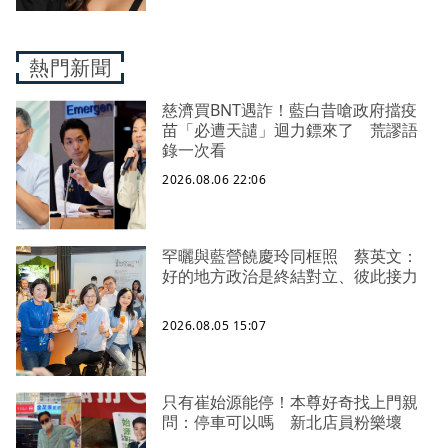
熱門新聞
慈濟買BNT遇詐！藍白昔嗆政府擋疫
苗「必遭天譴」迴力鏢來了 荒謬語
錄一次看
2026.08.06 22:06
罕曬與藍營饒慶玲同框照 蔡英文：
好的地方政治是終結對立、彼此接力
2026.08.05 15:07
只有崔始源能停！本尊好奇找上門親
問：停車可以嗎 新北店員粉樂壞