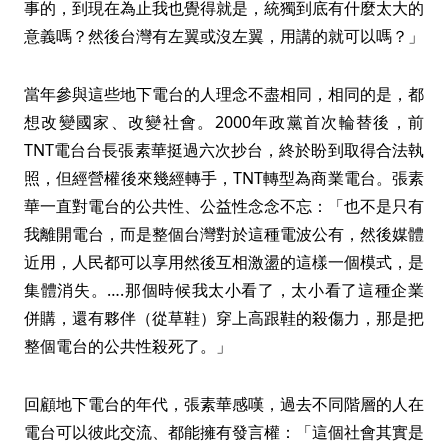
事的，到現在為止我也覺得就是，統獨到底有什麼太大的
意義嗎？然後台灣有左翼或沒左翼，用講的就可以嗎？」
當年參與這些地下電台的人理念不盡相同，相同的是，都
想改變國家、改變社會。2000年政黨首次輪替後，前
TNT電台台長張素華挺過六次抄台，終於盼到取得合法執
照，但經營權後來幾經轉手，TNT轉型為商業電台。張素
華一直對電台的公共性、公益性念念不忘：「也不是只有
我離開電台，而是整個台灣對於這種電波公有，然後媒體
近用，人民都可以享用然後互相激盪的這樣一個模式，是
集體消失。….那個時候我太小看了，太小看了這種企業
併購，還有夥伴（從草鞋）穿上高跟鞋的殺傷力，那是把
整個電台的公共性殺死了。」
回顧地下電台的年代，張素華感嘆，過去不同階層的人在
電台可以彼此交流、都能擁有發言權：「這個社會其實是