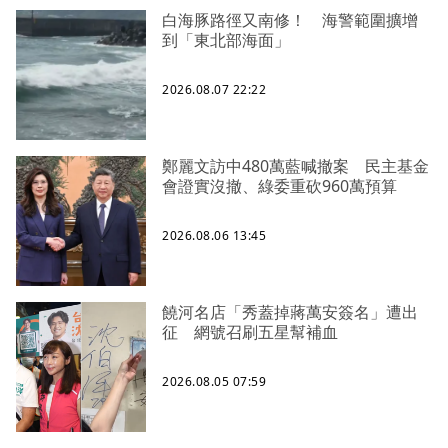
白海豚路徑又南修！ 海警範圍擴增
到「東北部海面」
2026.08.07 22:22
鄭麗文訪中480萬藍喊撤案 民主基金
會證實沒撤、綠委重砍960萬預算
2026.08.06 13:45
饒河名店「秀蓋掉蔣萬安簽名」遭出
征 網號召刷五星幫補血
2026.08.05 07:59