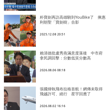
朴寶劍再訪高雄騎到YouBike了 揪惠
利朝聖「寶劍樹」合影
2025.12.08 20:51
賴清德批盧秀燕滿意度落後 中市府
拿民調回擊：分數低笑分數高
2026.08.06 08:18
張國煒執飛布拉格首航！網傳未取得
飛越許可、繞行 星宇回應了
2026.08.02 16:16