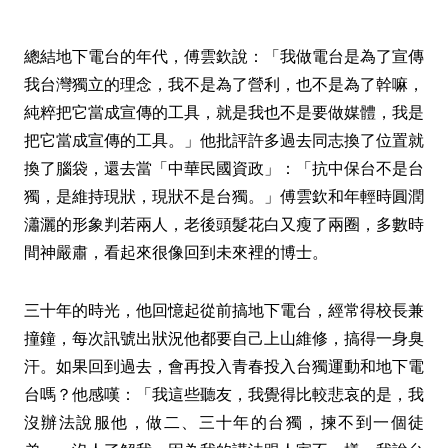
總結地下電台的年代，傅雲欽說：「我做電台是為了宣傳
我台灣獨立的理念，我不是為了營利，也不是為了幹嘛，
純粹把它當成宣傳的工具，就是我也不是要做媒體，我是
把它當成宣傳的工具。」他批評許多過去同志換了位置就
換了腦袋，還去當「中華民國資政」：「抗中保台不是台
獨，是維持現狀，現狀不是台獨。」傅雲欽和年輕時圓潤
瀟灑的形象判若兩人，老後頭髮花白又瘦了兩圈，多數時
間神嚴肅，看起來很像回到未來裡的博士。
三十年的時光，他回憶起從前搞地下電台，經常得校長兼
撞鐘，每次訊號出狀況他都要自己上山維修，搞得一身臭
汗。如果回到過去，會再投入青春投入台獨運動和地下電
台嗎？他感嘆：「我這些聽友，我覺得比較悲哀的是，我
沒辦法說服他，做二、三十年的台獨，揀不到一個徒