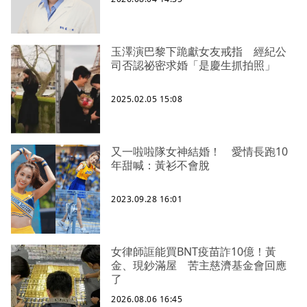
玉澤演巴黎下跪獻女友戒指 經紀公
司否認祕密求婚「是慶生抓拍照」
2025.02.05 15:08
又一啦啦隊女神結婚！ 愛情長跑10
年甜喊：黃衫不會脫
2023.09.28 16:01
女律師誆能買BNT疫苗詐10億！黃
金、現鈔滿屋 苦主慈濟基金會回應
了
2026.08.06 16:45