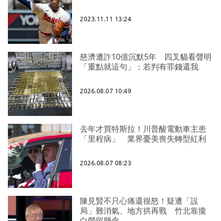
2023.11.11 13:24
慈濟遭詐10億沉默5年 四叉貓看聲明
「重點就這句」：若判有罪錢還我
2026.08.07 10:49
去年才買特斯拉！川普酸電動車主患
「里程病」 業界憂美喪失轉型紅利
2026.08.07 08:23
陳見賢不只心痛還很怒！疑遭「設
局」難消氣、地方拱再戰 竹北靠攏
白營留懸念