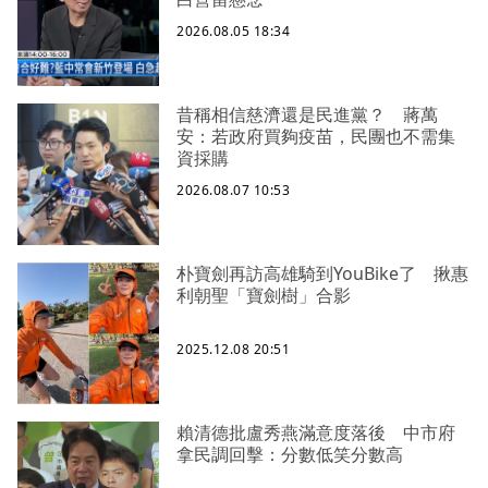
2026.08.05 18:34
昔稱相信慈濟還是民進黨？ 蔣萬
安：若政府買夠疫苗，民團也不需集
資採購
2026.08.07 10:53
朴寶劍再訪高雄騎到YouBike了 揪惠
利朝聖「寶劍樹」合影
2025.12.08 20:51
賴清德批盧秀燕滿意度落後 中市府
拿民調回擊：分數低笑分數高