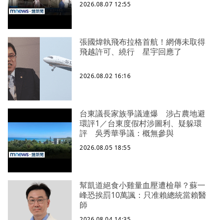
2026.08.07 12:55
張國煒執飛布拉格首航！網傳未取得
飛越許可、繞行 星宇回應了
2026.08.02 16:16
台東議長家族爭議連爆 涉占農地避
環評1／台東度假村涉圖利、疑躲環
評 吳秀華爭議：概無參與
2026.08.05 18:55
幫凱道絕食小雞量血壓遭檢舉？蘇一
峰恐挨罰10萬諷：只准賴總統當賴醫
師
2026.08.04 14:35