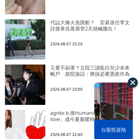
代誌大條火急跳船？ 宏碁派任李文
詳接掌兆基屋管2天就喊撤出！
2026.08.07 23:20
又要不副署？立院三讀藍白兒少未來
帳戶 政院放話：將採必要憲政作為
2026.08.07 23:00
agnès b.推Humanitarian系列 「give
love」成今夏最暖時尚宣言
漢光42演習
台股投資熱
2026.08.07 22:40