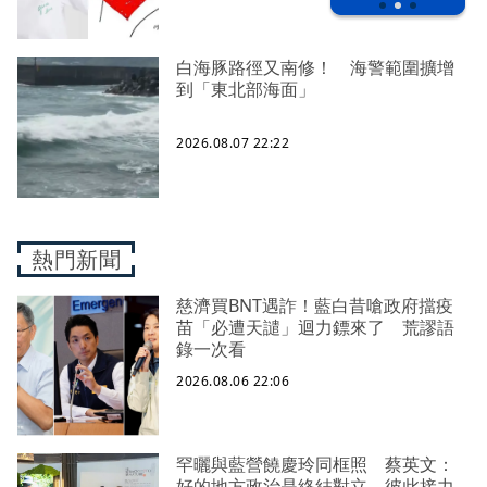
白海豚路徑又南修！ 海警範圍擴增
到「東北部海面」
2026.08.07 22:22
熱門新聞
慈濟買BNT遇詐！藍白昔嗆政府擋疫
苗「必遭天譴」迴力鏢來了 荒謬語
錄一次看
2026.08.06 22:06
罕曬與藍營饒慶玲同框照 蔡英文：
好的地方政治是終結對立、彼此接力