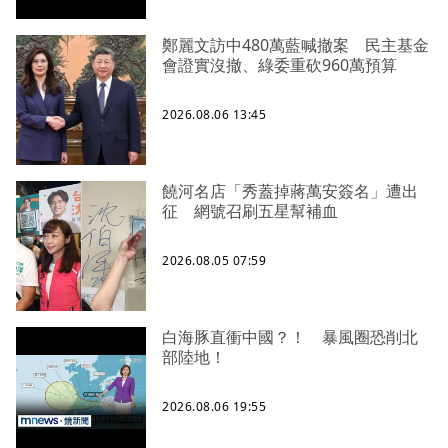
鄭麗文訪中480萬藍喊撤案 民主基金
會證實沒撤、綠委重砍960萬預算
2026.08.06 13:45
饒河名店「秀蓋掉蔣萬安簽名」遭出
征 網號召刷五星幫補血
2026.08.05 07:59
白海豚直衝中國？！ 暴風圈恐削北
部陸地！
2026.08.06 19:55