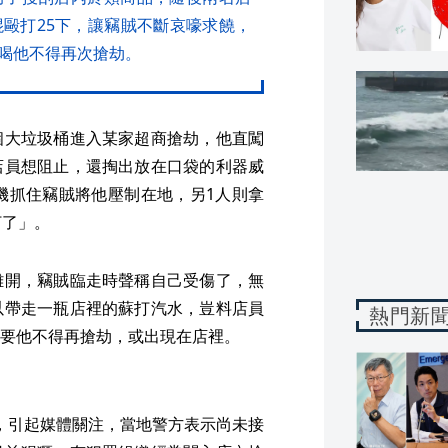
毆打25下，讓竊賊不斷哀嚎求饒，
喝他不得再次搶劫。
個大垃圾桶進入某家超商搶劫，他直闖
店員想阻止，還掏出放在口袋的利器威
機抓住竊賊將他壓制在地，另1人則拿
打了」。
離開，竊賊臨走時聲稱自己受傷了，無
以帶走一瓶店裡的蘇打汽水，豈料店員
熱門新
要他不得再搶劫，或出現在店裡。
，引起媒體關注，當地警方表示尚未接