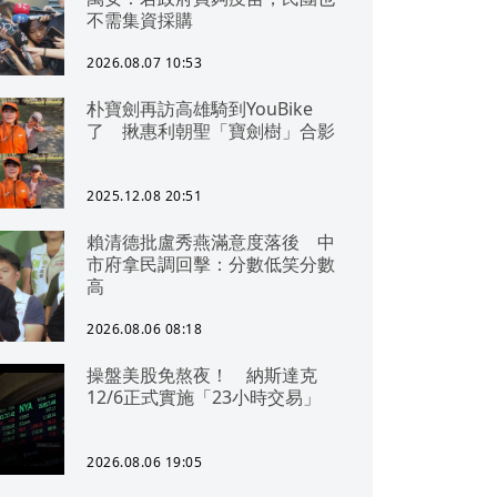
不需集資採購
2026.08.07 10:53
朴寶劍再訪高雄騎到YouBike
了 揪惠利朝聖「寶劍樹」合影
2025.12.08 20:51
賴清德批盧秀燕滿意度落後 中
市府拿民調回擊：分數低笑分數
高
2026.08.06 08:18
操盤美股免熬夜！ 納斯達克
12/6正式實施「23小時交易」
2026.08.06 19:05