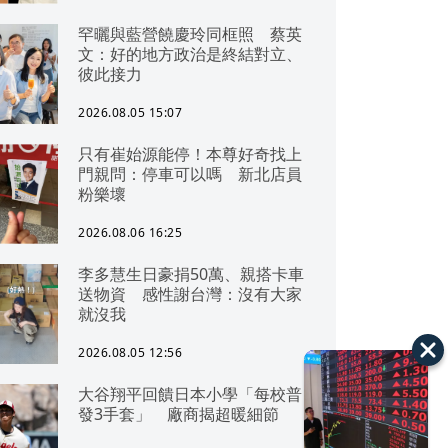
罕曬與藍營饒慶玲同框照 蔡英
文：好的地方政治是終結對立、
彼此接力
2026.08.05 15:07
只有崔始源能停！本尊好奇找上
門親問：停車可以嗎 新北店員
粉樂壞
2026.08.06 16:25
李多慧生日豪捐50萬、親搭卡車
送物資 感性謝台灣：沒有大家
就沒我
2026.08.05 12:56
大谷翔平回饋日本小學「每校普
發3手套」 廠商揭超暖細節