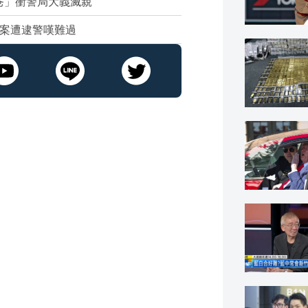
爸」衝警局大義滅親
犯案遭逮警嘆難過