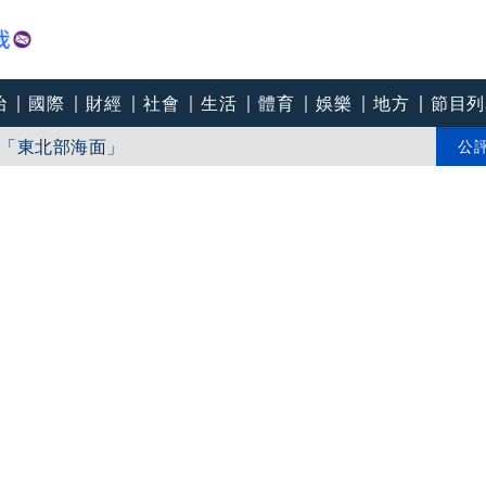
治
國際
財經
社會
生活
體育
娛樂
地方
節目列
「東北部海面」
個道歉」 柯志恩反嗆：比病毒還要毒
公
中心逼垮包商