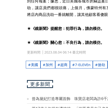
到任何報案；據悉，近日美國各城市的竊盜案
劫，讓店員們都很頭痛，上個月，佛蒙特州有3
將店內商品洗劫一番就離開，讓其他顧客看傻眼
★《鏡新聞》提醒您：犯罪行為，請勿模仿。
★《鏡新聞》關心您：不良行為，請勿模仿。
更新時間
2023.08.04 06:14 臺北時間
美國
加州
超商
7-ELEVEn
搶劫
更多新聞
曾為黛妃打造專屬首飾 珠寶店老闆為詐6千