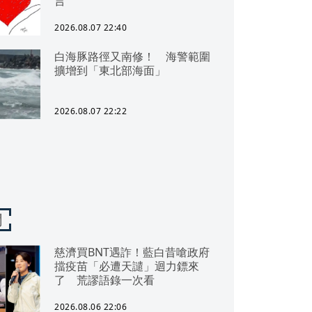
言
2026.08.07 22:40
白海豚路徑又南修！ 海警範圍
擴增到「東北部海面」
2026.08.07 22:22
聞
慈濟買BNT遇詐！藍白昔嗆政府
擋疫苗「必遭天譴」迴力鏢來
了 荒謬語錄一次看
2026.08.06 22:06