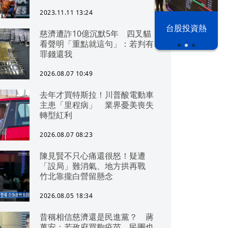
2023.11.11 13:24
漢光42演習
台股投資熱
慈濟遭詐10億沉默5年 四叉貓
看聲明「重點就這句」：若判有
罪錢還我
2026.08.07 10:49
去年才買特斯拉！川普酸電動車
主患「里程病」 業界憂美喪失
轉型紅利
2026.08.07 08:23
陳見賢不只心痛還很怒！疑遭
「設局」難消氣、地方拱再戰
竹北靠攏白營留懸念
2026.08.05 18:34
昔稱相信慈濟還是民進黨？ 蔣
萬安：若政府買夠疫苗，民團也