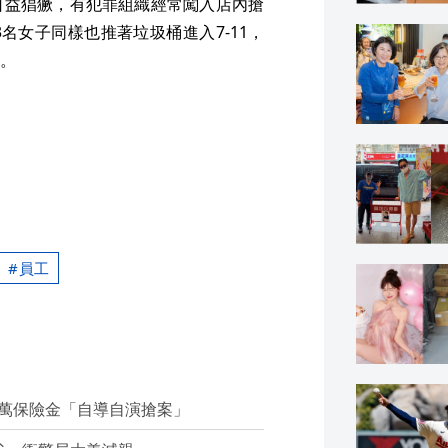
日益猖獗，有犯罪組織經常闖入店內搶
名女子同樣也推著垃圾桶進入7-11，
。
員工
萬保險金「自導自演搶案」