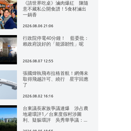
《請世界吃桌》滷肉爆紅 陳隨
意不藏私公開食譜！5食材滷出
一鍋香
2026.08.06 21:06
行政院停電40分鐘！ 藍委批：
賴政府說好的「能源韌性」呢
2026.08.07 12:55
張國煒執飛布拉格首航！網傳未
取得飛越許可、繞行 星宇回應
了
2026.08.02 16:16
台東議長家族爭議連爆 涉占農
地避環評1／台東度假村涉圖
利、疑躲環評 吳秀華爭議：概
無參與