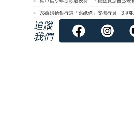
英17歲少年提款遭挾持 「搶匪竟是自己老
78歲婦搶銀行還「寫紙條」安撫行員 3度
追蹤
我們