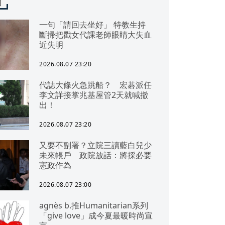
聞
一句「請回去坐好」 特教生持
斷掃把戳女代課老師眼睛大失血
近失明
2026.08.07 23:20
代誌大條火急跳船？ 宏碁派任
李文詳接掌兆基屋管2天就喊撤
出！
2026.08.07 23:20
又要不副署？立院三讀藍白兒少
未來帳戶 政院放話：將採必要
憲政作為
2026.08.07 23:00
agnès b.推Humanitarian系列
「give love」成今夏最暖時尚宣