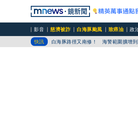
影音
慈濟被詐
白海豚颱風
致癌油
政
白海豚路徑又南修！ 海警範圍擴增到
快訊
慈濟挨詐十億／綠批抹黑「欠陳時中一
吳秀華家族又生波 前台東縣長蓋安養