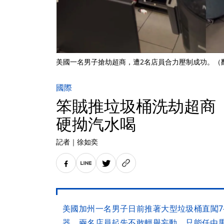
美國一名男子搶劫超商，遭2名店員合力壓制成功。（翻攝自I
國際
笨賊推垃圾桶洗劫超商 
硬拗汽水喝
記者
｜
徐如奕
美國加州一名男子日前推著大型垃圾桶直闖7
器，兩名店員起先不敢輕舉妄動，只能任由