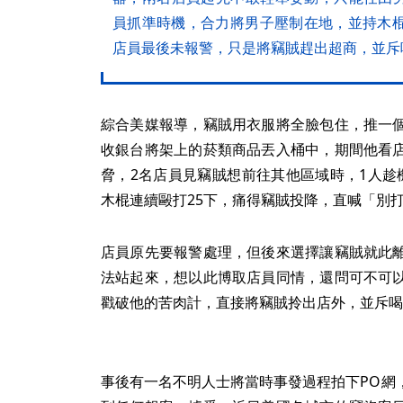
員抓準時機，合力將男子壓制在地，並持木棍
店員最後未報警，只是將竊賊趕出超商，並斥
綜合美媒報導，竊賊用衣服將全臉包住，推一
收銀台將架上的菸類商品丟入桶中，期間他看
脅，2名店員見竊賊想前往其他區域時，1人趁
木棍連續毆打25下，痛得竊賊投降，直喊「別
店員原先要報警處理，但後來選擇讓竊賊就此
法站起來，想以此博取店員同情，還問可不可
戳破他的苦肉計，直接將竊賊拎出店外，並斥喝
事後有一名不明人士將當時事發過程拍下PO網