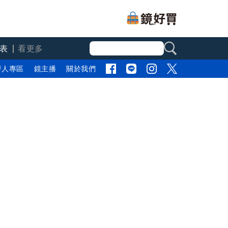
表
看更多
評人專區
鏡主播
關於我們